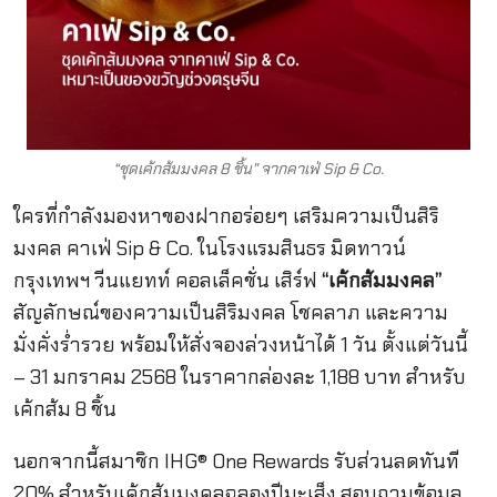
“ชุดเค้กส้มมงคล 8 ชิ้น” จากคาเฟ่ Sip & Co.
ใครที่กำลังมองหาของฝากอร่อยๆ เสริมความเป็นสิริ
มงคล คาเฟ่ Sip & Co. ในโรงแรมสินธร มิดทาวน์
กรุงเทพฯ วีนแยทท์ คอลเล็คชั่น เสิร์ฟ
“เค้กส้มมงคล”
สัญลักษณ์ของความเป็นสิริมงคล โชคลาภ และความ
มั่งคั่งร่ำรวย พร้อมให้สั่งจองล่วงหน้าได้ 1 วัน ตั้งแต่วันนี้
– 31 มกราคม 2568 ในราคากล่องละ 1,188 บาท สำหรับ
เค้กส้ม 8 ชิ้น
นอกจากนี้สมาชิก IHG® One Rewards รับส่วนลดทันที
20% สำหรับเค้กส้มมงคลฉลองปีมะเส็ง สอบถามข้อมูล