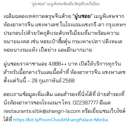
“ผู่นชอย” เมนูพิเศษจัดเต็มวัตถุดิบพรีเมียม
เฉลิมฉลองเทศกาลตรุษจีนด้วย
“ผู่นชอย”
เมนูพิเศษจาก
ห้องอาหารจีน แชงพาเลซ ในโรงแรมแชงกรี-ลา กรุงเทพฯ
ประกอบไปด้วยวัตถุดิบระดับพรีเมียมที่มาพร้อมความ
หมายมงคล เช่น หอยเป๋าฮื้อตุ๋น กระเพาะปลา ปลิงทะเล
หอยนางรมแห้ง เป็ดย่าง และอีกมากมาย
ผู่นชอยราคาชามละ 4,888++ บาท เปิดให้บริการทุกวัน
สำหรับมื้อกลางวันและมื้อค่ำที่ ห้องอาหารจีน แชงพาเลซ
ตั้งแต่วันนี้ – 28 กุมภาพันธ์ 2568
สอบถามข้อมูลเพิ่มเติม และสำรองที่นั่งได้ที่ ฝ่ายสำรองที่
นั่งห้องอาหารของโรงแรมฯ โทร. 022367777 อีเมล
restaurants.slbk@shangri-la.com
หรือเยี่ยมชมเว็บไซต์
ได้ที่
https://bit.ly/PoonChoiAtShangPalace-Media