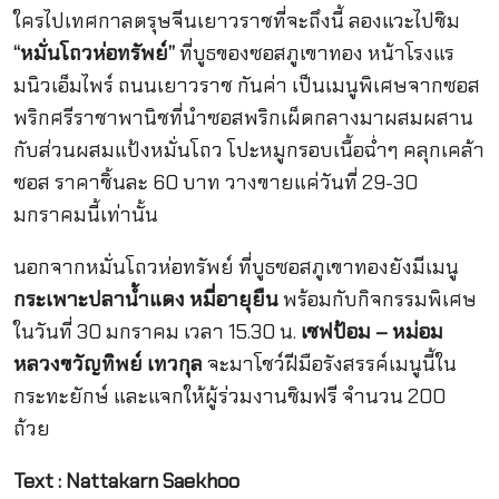
ใครไปเทศกาลตรุษจีนเยาวราชที่จะถึงนี้ ลองแวะไปชิม
“หมั่นโถวห่อทรัพย์”
ที่บูธของซอสภูเขาทอง หน้าโรงแร
มนิวเอ็มไพร์ ถนนเยาวราช กันค่า เป็นเมนูพิเศษจากซอส
พริกศรีราชาพานิชที่นำซอสพริกเผ็ดกลางมาผสมผสาน
กับส่วนผสมแป้งหมั่นโถว โปะหมูกรอบเนื้อฉ่ำๆ คลุกเคล้า
ซอส ราคาชิ้นละ 60 บาท วางขายแค่วันที่ 29-30
มกราคมนี้เท่านั้น
นอกจากหมั่นโถวห่อทรัพย์ ที่บูธซอสภูเขาทองยังมีเมนู
กระเพาะปลาน้ำแดง หมี่อายุยืน
พร้อมกับกิจกรรมพิเศษ
ในวันที่ 30 มกราคม เวลา 15.30 น.
เชฟป้อม – หม่อม
หลวงขวัญทิพย์ เทวกุล
จะมาโชว์ฝีมือรังสรรค์เมนูนี้ใน
กระทะยักษ์ และแจกให้ผู้ร่วมงานชิมฟรี จำนวน 200
ถ้วย
Text : Nattakarn Saekhoo