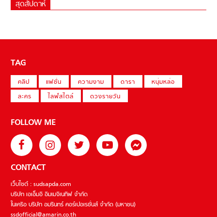
สุดสัปดาห์
TAG
คลิป
แฟชั่น
ความงาม
ดารา
หนุ่มหล่อ
ละคร
ไลฟ์สไตล์
ดวงรายวัน
FOLLOW ME
CONTACT
เว็บไซต์ : sudsapda.com
บริษัท เอเอ็มอี อิมเมจิเนทีฟ จำกัด
ในเครือ บริษัท อมรินทร์ คอร์เปอเรชั่นส์ จำกัด (มหาชน)
ssdofficial@amarin.co.th