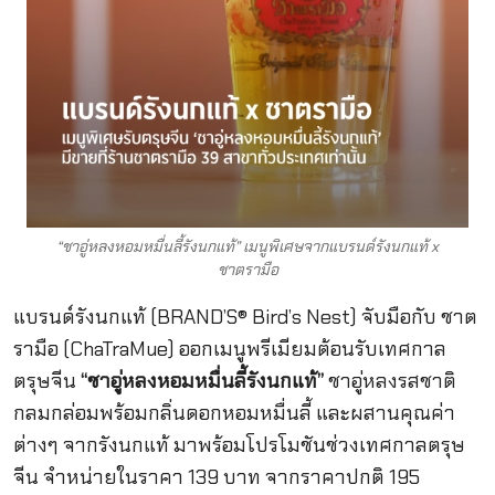
“ชาอู่หลงหอมหมื่นลี้รังนกแท้” เมนูพิเศษจากแบรนด์รังนกแท้ x
ชาตรามือ
แบรนด์รังนกแท้ (BRAND’S® Bird’s Nest) จับมือกับ ชาต
รามือ (ChaTraMue) ออกเมนูพรีเมียมต้อนรับเทศกาล
ตรุษจีน
“ชาอู่หลงหอมหมื่นลี้รังนกแท้”
ชาอู่หลงรสชาติ
กลมกล่อมพร้อมกลิ่นดอกหอมหมื่นลี้ และผสานคุณค่า
ต่างๆ จากรังนกแท้ มาพร้อมโปรโมชันช่วงเทศกาลตรุษ
จีน จำหน่ายในราคา 139 บาท จากราคาปกติ 195