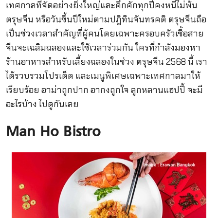
เทศกาลที่จัดอย่างยิ่งใหญ่และคึกคักทุกปีคงหนีไม่พ้น
ตรุษจีน หรือวันขึ้นปีใหม่ตามปฏิทินจันทรคติ ตรุษจีนถือ
เป็นช่วงเวลาสำคัญที่ผู้คนโดยเฉพาะครอบครัวเชื้อสาย
จีนจะเฉลิมฉลองและใช้เวลาร่วมกัน ใครที่กำลังมองหา
ร้านอาหารสำหรับเลี้ยงฉลองในช่วง ตรุษจีน 2568 นี้ เรา
ได้รวบรวมโปรเด็ด และเมนูพิเศษเฉพาะเทศกาลมาให้
เรียบร้อย อาม่าถูกปาก อากงถูกใจ ลูกหลานแฮปปี้ จะมี
อะไรบ้าง ไปดูกันเลย
Man Ho Bistro