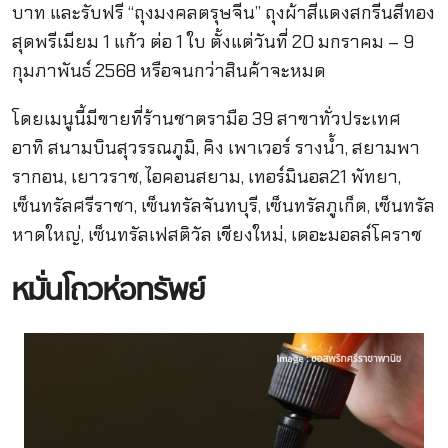
บาท และรับฟรี “ถุงมงคลตรุษจีน” ถุงผ้าสีแดงสกรีนสีทอง
สุดพรีเมียม 1 แก้ว ต่อ 1 ใบ ตั้งแต่วันที่ 20 มกราคม – 9
กุมภาพันธ์ 2568 หรือจนกว่าสินค้าจะหมด
โดยเมนูนี้มีขายที่ร้านชาตรามือ 39 สาขาทั่วประเทศ
อาทิ สนามบินสุวรรณภูมิ, คิง เพาเวอร์ รางน้ำ, สยามพา
รากอน, เยาวราช, ไอคอนสยาม, เทอร์มินอล21 พัทยา,
เซ็นทรัลศรีราชา, เซ็นทรัลจันทบุรี, เซ็นทรัลภูเก็ต, เซ็นทรัล
หาดใหญ่, เซ็นทรัลเฟสติวัล เชียงใหม่, เดอะมอลล์โคราช
หมั่นโถวห่อทรัพย์