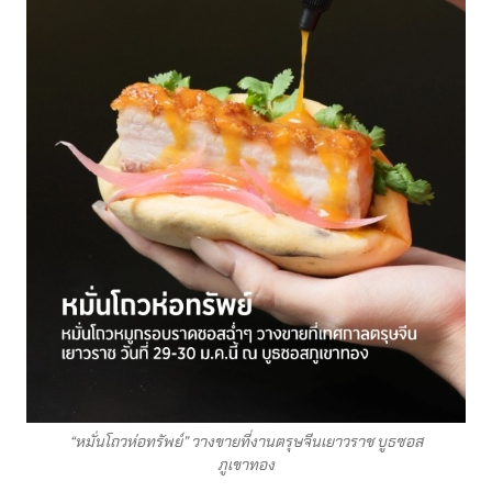
“หมั่นโถวห่อทรัพย์” วางขายที่งานตรุษจีนเยาวราช บูธซอส
ภูเขาทอง