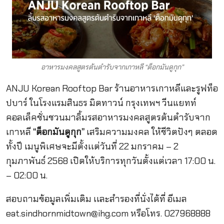
อาหารมงคลสูตรต้นตำรับจากเกาหลี “ต็อกมันดูกุก”
ANJU Korean Rooftop Bar ร้านอาหารเกาหลีและรูฟท็อ
ปบาร์ ในโรงแรมสินธร มิดทาวน์ กรุงเทพฯ วีนแยทท์
คอลเล็คชั่นชวนมาลิ้มรสอาหารมงคลสูตรต้นตำรับจาก
เกาหลี
“ต็อกมันดูกุก”
เสริมความมงคล ให้ชีวิตปังๆ ตลอด
ทั้งปี เมนูพิเศษจะมีตั้งเเต่วันที่ 22 มกราคม – 2
กุมภาพันธ์ 2568 เปิดให้บริการทุกวันตั้งแต่เวลา 17:00 น.
– 02:00 น.
สอบถามข้อมูลเพิ่มเติม เเละสำรองที่นั่งได้ที่ อีเมล
eat.sindhornmidtown@ihg.com
หรือโทร. 027968888