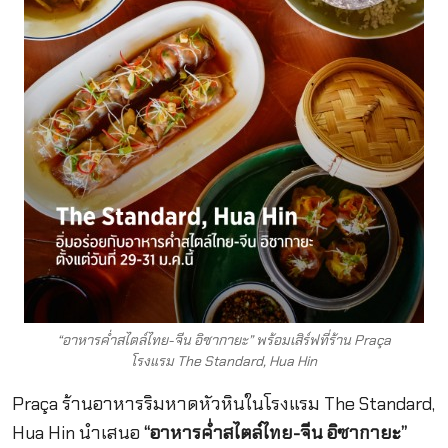
“อาหารค่ำสไตล์ไทย-จีน อิซากายะ” พร้อมเสิร์ฟที่ร้าน Praça
โรงแรม The Standard, Hua Hin
Praça ร้านอาหารริมหาดหัวหินในโรงแรม The Standard,
Hua Hin นำเสนอ
“อาหารค่ำสไตล์ไทย-จีน อิซากายะ”