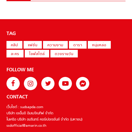
TAG
คลิป
แฟชั่น
ความงาม
ดารา
หนุ่มหล่อ
ละคร
ไลฟ์สไตล์
ดวงรายวัน
FOLLOW ME
CONTACT
เว็บไซต์ : sudsapda.com
บริษัท เอเอ็มอี อิมเมจิเนทีฟ จำกัด
ในเครือ บริษัท อมรินทร์ คอร์เปอเรชั่นส์ จำกัด (มหาชน)
ssdofficial@amarin.co.th