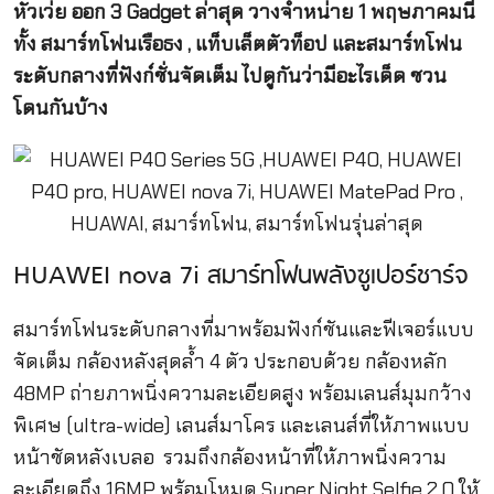
หัวเว่ย ออก
3 Gadget ล่าสุด วางจำหน่าย 1 พฤษภาคมนี้
ทั้ง สมาร์ทโฟนเรือธง , แท็บเล็ตตัวท็อป และสมาร์ทโฟน
ระดับกลางที่ฟังก์ชั่นจัดเต็ม ไปดูกันว่ามีอะไรเด็ด ชวน
โดนกันบ้าง
HUAWEI nova 7i
สมาร์ทโฟนพลังซูเปอร์ชาร์จ
สมาร์ทโฟนระดับกลางที่มาพร้
อมฟังก์ชันและฟีเจอร์แบบ
จัดเต็ม กล้องหลังสุดล้ำ
4
ตัว ประกอบด้วย
กล้องหลัก
48MP
ถ่ายภาพนิ่งความละเอียดสูง พร้อมเลนส์มุมกว้าง
พิเศษ (
ultra-wide)
เลนส์มาโคร และเลนส์ที่ให้ภาพแบบ
หน้าชัดหลั
งเบลอ รวมถึง
กล้องหน้าที่ให้
ภาพนิ่งความ
ละเอียดถึง
16MP
พร้อมโหมด
Super Night Selfie 2.0
ให้