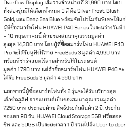
Overflow Display
เริ่มวางจำหน่ายที่
31
,990
บาท โดย
ทั้งสองรุ่นมีให้เลือกทั้
งหมด
3
สี คือ
Silver Frost, Blush
Gold,
และ
Deep Sea Blue
พร้อมจัดโปรโมชั
นพิเศษให้แก่
ผู้ที่ซื้อสมาร์
ทโฟน
HUAWEI P40 Series
ในระหว่างวันที่
1
– 10
พฤษภาคมนี้
ด้วยของสมนาคุณรวมมูลค่า
สูงสุด
14,300
บาท โดยผู้ที่ซื้อสมาร์ทโฟน
HUAWEI P40
Pro
จะได้รับหูฟังไร้สาย
FreeBu
ds 3
มูลค่า
4,990
บาท
พร้อมที่ชาร์จแบตไร้สายสำหรั
บใช้ในรถยนต์
มูลค่า
1,790
บาท
แต่ถ้าซื้อสมาร์ทโฟน
HUAW
EI P40
จะ
ได้รับ
FreeBuds 3
มูลค่า
4,990
บาท
นอกจากนี้ผู้ซื้อสมาร์ทโฟนทั้ง
2
รุ่นจะได้รับบริการสุด
เอ็กซ์
คลูสีฟ จากแบรนด์เป็นของสมนาคุณ รวมมูลค่า
7,250
บาท ประกอบด้วย สิทธิประกันสินค้า
2
ปี
,
ประกั
น
จอแตก
90
วัน,
HUAWEI Cloud Storage 5GB
ฟรีตลอด
ชีพ และ
50GB
เป็นระยะเวลา
1
ปี รวมไปถึง
Door to door