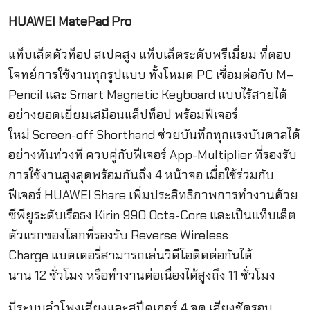
HUAWEI MatePad Pro
แท็บเล็ตตัวท็อป สเปคสูง
แท็บเล็ตระดับพรีเมี่
ยม ที่ตอบ
โจทย์การใช้งานทุกรูปแบบ ทั้งโหมด
PC
เชื่อมต่อกับ
M
–
Pencil
และ
Smart Magnetic Keyboard
แบบไร้สายได้
อย่างยอดเยี่ยมเสมื
อนแล็ปท็อป พร้อมฟีเจอร์
ใหม่
Screen-off Shorthand
ช่วยบันทึกทุกแรงบันดาลได้
อย่
างทันท่วงที ควบคู่กับฟีเจอร์
App-Multiplier
ที่รองรับ
การใช้งานสูงสุดพร้
อมกันถึง
4
หน้าจอ เมื่อใช้ร่วมกับ
ฟีเจอร์
HUAWEI Share
เพิ่มประสิทธิภาพการทำงานด้วย
ซี
พียูระดับเรือธง
Kirin
990
Octa-Core
และเป็นแท็บเล็ต
ตัวแรกของโลกที่รองรับ
Reverse Wireless
Charge
แบตเตอรี่สามารถเล่นวิดีโอติดต่
อกันได้
นาน
12
ชั่วโมง หรือทำงานต่อเนื่องได้สูงถึง
11
ชั่วโมง
มีระบบลำโพงเสี
ยงและสปีคเกอร์
4
จุด เสียงชัดรอบ