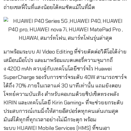
ถ่ายเซลฟี่ในที่แสงน้อยได้
คมชัดแม้ในที่มืด
มาพร้อมระบบ
AI Video Editing
ที่ช่วยตัดต่อวิดี
โอได้ง่าย
เสมือนมือโปร และมาพร้อมแบตเตอรี่ความจุมากถึ
ง
4200 mAh
ควบคู่กับเทคโนโลยีชาร์จไว
Huawei
SuperCharge
รองรับการชาร์จระดับ
40W
สามารถชาร์จ
ได้ถึง
70
% ภายในเวลาแค่
30
นาทีเท่านั้น แถมยังตอบ
โจทย์ความบันเทิ
ง สำหรับคอเกมด้วยชิปเซ็ตทรงพลัง
KIRIN
และเทคโนโลยี
Kirin Gaming+
ที่จะช่วยยกระดับ
ประสบการณ์
เกมมิ่งให้สายอีสปอร์ตทุกคนเล่
นเกมสุด
มันส์ได้ทุกที่ทุ
กเวลาอย่างไม่มีกระตุก พร้อม
ระบบ
HUAWEI Mobile Services (HMS)
ที่ขนเอา