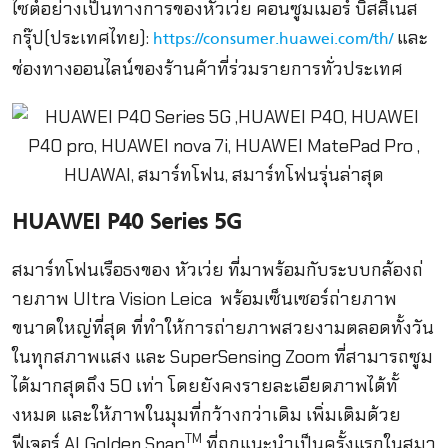
ไซต์อย่
างเป็นทางการของหัวเว่ย คอนซูมเมอร์ บิสสิเนส
กรุ๊ป
(
ประเทศไทย
):
และ
https://consumer.huawei.com/
th/
ช่องทางออนไลน์ของร้านค้าที่
ร่วมรายการทั่วประเทศ
HUAWEI P40 Series 5G
สมาร์ทโฟนเรือธงของ หัวเว่ย ที่
มาพร้อมกับระบบกล้องถ่
ายภาพ
Ultra Vision Leica
พร้อมเซ็นเซอร์ถ่ายภาพ
ขนาดใหญ่
ที่สุด ที่ทำให้การถ่ายภาพสวยงามตลอดทั้
งวัน
ในทุกสภาพแสง และ
SuperSensing Zoom
ที่สามารถซูม
ได้มากสุดถึง
50
เท่า โดยยังคงรายละเอียดภาพได้ทั้
งหมด และให้ภาพในมุมที่กว้างกว่
าเดิม
เพิ่มเติมด้วย
TM
ฟีเจอร์
AI Golden Snap
ที่ถูกแนะนำเป็นครั้
งแรกในสมา