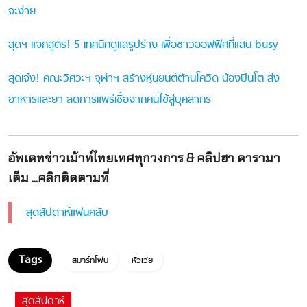
จะง่าย
สุดฯ แจกสูตร! 5 เทคนิคดูแลรูปร่าง เพื่อชาวออฟฟิศที่แสน busy
สุดเจ๋ง! คณะวิศวะฯ จุฬาฯ สร้างหุ่นยนต์ต้านโควิด น้องปิ่นโต ส่ง
อาหารและยา ลดการแพร่เชื้อจากคนไข้สู่บุคลากร
อัพเดทข่าวเม้าท์ไทยเทศทุกวงการ & คลิปฮา ดารามา
เต็ม ...คลิกติดตามที่
สุดสัปดาห์แฟนคลับ
สมาร์ทโฟน
หัวเว่ย
สุดสัปดาห์