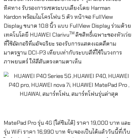
ทิศทาง รับรองการเซตระบบเสียงโดย
Harman
Kardon
พร้อมไมโครโฟน
5
ตัว หน้าจอ
FullView
Display
ขนาด
10.8
นิ้ว แบบ
FullView Display
ร่วมด้วย
TM
เทคโนโลยี
HUAWEI Clarivu
ลิขสิทธิ์เฉพาะของหั
วเว่ย
ที่ใช้อัลกอริทึมอัจฉริยะ รองรับการแสดงเฉดสีตาม
มาตรฐาน
DCI-P3
เทียบเท่ากับระบบสีที่ใช้
ในวงการ
ภาพยนตร์ ให้สีสันตรงตามตาเห็น
MatePad Pro
รุ่น
4G (
ใส่ซิมได้
)
ราคา
19,000
บาท และ
รุ่น
WiFi
ราคา
16,990
บาท จับจองเป็นไ
ด้แล้ววันนี้ที่เว็บ