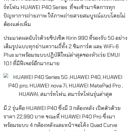
ร์ทโฟน
HUAWEI P40 Series
ที่จะเข้ามาจั
ดการทุก
ปัญหาการถ่ายภาพ ให้ภาพถ่ายสวยสมบูรณ์แบบโดยไม่
ต้องแต่งเพิ่ม
ประมวลผลฉับไวด้วยชิปเซ็
ต
Kirin 990
ที่รองรับ
5G
อย่าง
เต็มรู
ปแบบทุกย่านความถี่ทั้ง
2
ซิ
มการ์ด และ
WiFi-6
Plus
มาพร้อมระบบปฏิบัติใหม่ล่
าสุดของหัวเว่ย
EMUI
10.1
ที่มีฟีเจอร์อีกมากมาย
มี 2 รุ่นคือ HUAWEI P40
ซึ่งมี
3
กล้องหลัง เปิดตัวด้วย
ราคา
22,990
บาท ขณะที่
HUAWEI P40 Pro
ซึ่งมา
พร้อมระบบ
4
กล้องหลั
งและหน้าจอโค้ง
Quad Curve