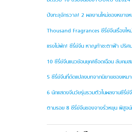
มัดรวบ 10 ซีรี่ย์จีนของYOUKU ปี2024 แ
ปังทะลุจักรวาล! 2 ผลงานใหม่ของหยางหย
Thousand Fragrances ซีรี่ย์จีนเรื่องใหม่
แรงไม่พัก! ซีรี่ย์จีน หาญท้าชะตาฟ้า ปริศ
10 ซีรี่ย์จีนแนวย้อนยุค/เชือดเฉือน ลับค
5 ซีรี่ย์จีนที่ดัดแปลงบทจากนิยายของเหมา
6 นักแสดงจีนวัยรุ่นรวมตัวในผลงานซีรี่ย์
ตามรอย 8 ซีรี่ย์จีนของจางรั่วหยุน พิสู