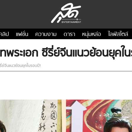
คลิป
แฟชั่น
ความงาม
ดารา
หนุ่มหล่อ
ไลฟ์สไตล์
ทพระเอก ซีรี่ย์จีนแนวย้อนยุคใ
ี่ย์จีนแนวย้อนยุคในรอบปี!