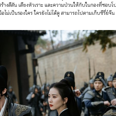
่สร้างสีสัน เสียงหัวเราะ และความป่วนให้กับในกองที่ชอบโป
ก็ฝีมือไม่เป็นรองใคร ใครยังไม่ได้ดู สามารถไปตามเก็บซีรี่