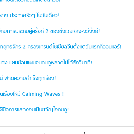
ค่โปสเตอร์ก็ชวนให้ตั้งตารอ!
าง ประกาศรัวๆ ในวันเดียว!
กับการประกบคู่ครั้งที่ 2 ของซ่งเวยหลง-จวีจิ้งอี!
นายุทธจักร 2 ครองเทรนด์โซเชียลจีนตั้งแต่วันแรกที่ออนแอร์!
มสมอง แผนซ้อนแผนจนคนดูพลาดไม่ได้สักวินาที!
นี ฟาดความสำเร็จทุกเรื่อง!
จีนเรื่องใหม่ Calming Waves !
จน์ฝีมือการแสดงจนเป็นขวัญใจคนดู!