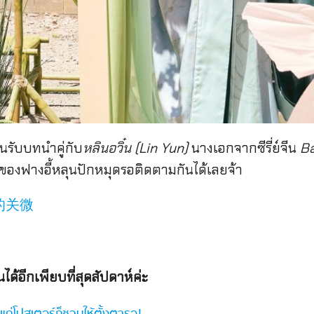
ุนรับบทนำคู่กับ
หลินอวิ๋น (Lin Yun)
นางเอกจากซีรี่ย์จีน
Ba
องฟางอี้หลุนปักหมุดรอติดตามกันได้เลยจ้า
的关微
นได้อีกเพียบที่สุดสัปดาห์ค่ะ