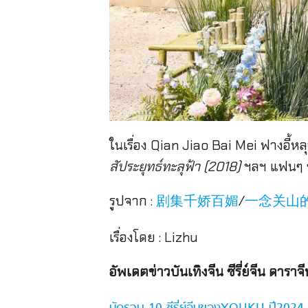
ในเรื่อง Qian Jiao Bai Mei ฟางอี้หล
สัประยุทธ์ทะลุฟ้า (2018)
ฯลฯ แฟนๆ ข
รูปจาก :
/
剧集千娇百媚
一念关山
เรื่องโดย : Lizhu
อัพเดตข่าวบันเทิงจีน ซีรี่ย์จีน ดาราจี