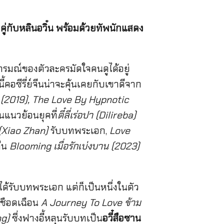
คู่กับหลินอวิ๋น พร้อมด้วยทัพนักแสดง
ารมณ์ของตัวละครมัดใจคนดูได้อยู่
ี้คอซีรี่ย์จีนน่าจะคุ้นเคยกับเขาดีจาก
ิ (2019), The Love By Hypnotic
จีนแนวย้อนยุคที่
ตี๋ลี่เร่อปา (Dilireba)
 (Xiao Zhan)
รับบทพระเอก,
Love
จีน
Blooming เมื่อรักเบ่งบาน (2023)
ม่ได้รับบทพระเอก แต่ก็เป็นหนึ่งในตัว
เชือดเฉือน
A Journey To Love ข้าม
ng)
ซึ่งฟางอี้หลุนรับบทเป็น
อวี๋สือซาน