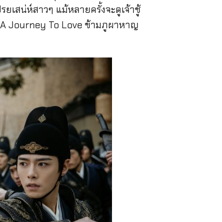
รยเสน่ห์สาวๆ แม้หลายครั้งจะดูเจ้าชู้
ย์จีน A Journey To Love ข้ามภูผาหาญ