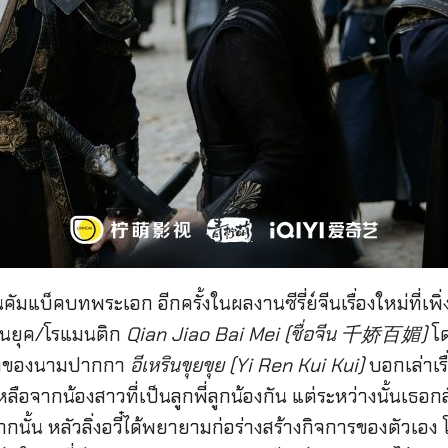
นคัมแบ็คบทพระเอก อีกครั้งในผลงานซีรี่ย์จีนเรื่องใหม่ที่เพ
ย้อนยุค/โรแมนติก
Qian Jiao Bai Mei (ชื่อจีน 千娇百媚)
โด
นเจ้าของนามปากกา
อีเหรินขุยขุย (Yi Ren Kui Kui)
บอกเล่าเรื
ลือจากน้องสาวที่เป็นลูกพี่ลูกน้องกัน แต่ระหว่างนั้นเธ
ากนั้น หลัวลิ่งอวี๋ได้พยายามก่อร่างสร้างกิจการของตัวเอง 