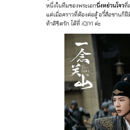
หนึ่งในทีมของพระเอก
นิ่งหย่วนโจว
ที
แต่เมื่อคราวที่ต้องต่อสู้ อวี๋สือซาน
ท้าลิขิตรัก ได้ที่ iQIYI ค่ะ