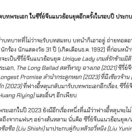
็คบทพระเอก ในซีรี่ย์จีนแนวย้อนยุคอีกครั้งในรอบปี ประกบ
เจ้าบทบาทที่ไม่ว่าจะรับบทสมทบ บทนำก็เอาอยู่ ถ่ายทอดอ
)
นักร้อง นักแสดงวัย 31 ปี (เกิดเดือนธ.ค. 1992) ที่ก่อนหน้าน
จะเป็นซีรี่ย์จีนแนวย้อนยุค
Unique Lady เกมส์รักข้ามมิต
พระเอก,
The Long Ballad สตรีหาญ ฉางเกอ (2021)
ซีรี่ย์
Longest Promise ลำนำกระดูกหยก (2023)
ที่มี
เซียวจ้าน
ัก (2023)
ที่ฟางอี้หลุนกลับมารับบทพระเอกอีกเรื่อง, ซีรี่ย์
 (Huang Riying)
และอื่นๆ อีกเพียบ
พระเอกในปี 2023 ยังมีอีกเรื่องหนึ่งที่แม้ว่าฟางอี้หลุนจะไ
ถึงจากแฟนๆ อย่างล้นหลาม นั่นคือ ซีรี่ย์จีนแนวย้อนยุค/
วซือซือ (Liu Shishi)
มาประกบคู่กับ
หลิวอวี่หนิง (Liu Yuni