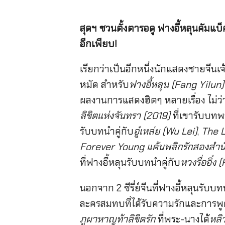
สุดฯ ชวนตั้งตารอดู ฟางอี้หลุนคัมแบ
อีกเพียบ!
เรียกว่าเป็นอีกหนึ่งนักแสดงชายจีน
หมัด สำหรับ
ฟางอี้หลุน (Fang Yilun
ผลงานการแสดงฮิตๆ หลายเรื่อง ไม่ว่า
ลิขิตแห่งจันทรา (2019)
ที่เขารับบท
รับบทนำคู่กับ
อู๋เหล่ย (Wu Lei)
,
The 
Forever Young แค้นพลิกรักสองสำน
ที่ฟางอี้หลุนรับบทนำคู่กับ
หวงรื่ออิ๋ง
นอกจาก 2 ซีรี่ย์จีนที่ฟางอี้หลุนรับบท
ละครสมทบที่ได้รับความรักและการพูด
ภูผาหาญท้าลิขิตรัก
ที่พระ-นางได้
หลิ