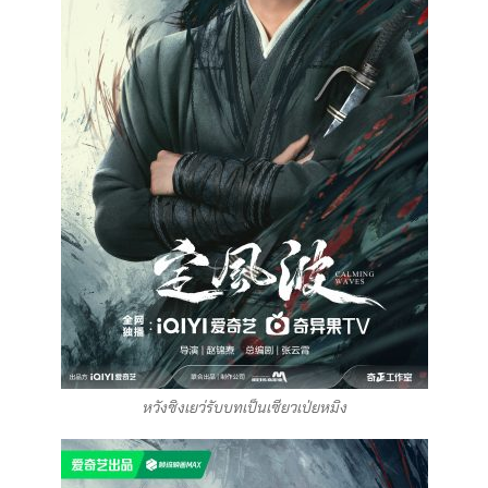
หวังซิงเยว่รับบทเป็นเซียวเป่ยหมิง