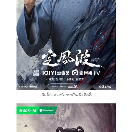
เฉินโย่วเหวยรับบทเป็นเฟิงชิงจั๋ว