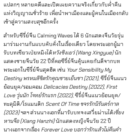
แปลกๆ หลายคดีและเปิดเผยความจริงเกี่ยวกับค่ำคืน
แห่งวิญญาณชั่วร้าย เพื่อนำพาเมืองและผู้คนในเมืองกลับ
เข้าสู่ความสงบสุขอีกครั้ง
สำหรับซีรี่ย์จีน Calming Waves ได้ 6 นักแสดงจีนวัยรุ่น
มาร่วมงานกันแบบคับคั่งในเรื่องเดียว โดยพระเอกผู้มา
รับบทเซียวเป่ยหมิงได้
หวังซิงเยว่ (Wang Xingyue)
นัก
แสดงชายจีนวัย 22 ปีที่คอซีรี่ย์จีนคุ้นเคยกันดีจากบท
พระเอกในซีรี่ย์จีนสุดฮิต เช่น
Your Sensibility My
Destiny พรหมลิขิตรักคุณชายเย็นชา (2021)
, ซีรี่ย์จีนแนว
ย้อนยุค/รอมคอม
Delicacies Destiny (2022)
,
First
Love วุ่นนัก โจทย์รักแรก (2022)
, ซีรี่ย์จีนแนวย้อนยุค/
ทะลุมิติ/โรแมนติก
Scent Of Time ขจรรักนิรันดร์กาล
(2023)
ฯลฯ ส่วนนางเอกที่มารับบทจงเสวี่ยม่านได้
เซี่ยง
หานจือ (Xiang Hanzhi)
นักแสดงหญิงจีนวัย 22 ปี
นางเอกจากเรื่อง
Forever Love บอกว่ารักแล้วไม่คืนคำ