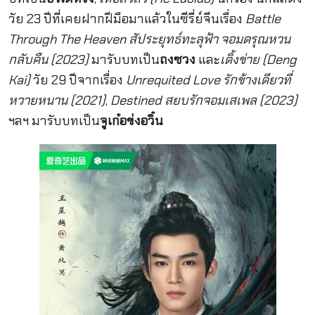
วัย 23 ปีที่เคยฝากฝีมือมาแล้วในซีรี่ย์จีนเรื่อง
Battle
Through The Heaven สัประยุทธ์ทะลุฟ้า จอมดรุณหวน
กลับคืน (2023)
มารับบทเป็น
ถงซวง
และ
เติ้งข่าย (Deng
Kai)
วัย 29 ปีจากเรื่อง
Unrequited Love รักข้างเดียวที่
หวายหนาน (2021)
,
Destined สยบรักจอมเสเพล (2023)
ฯลฯ มารับบทเป็น
จูเก๋อข่งอวิ๋น