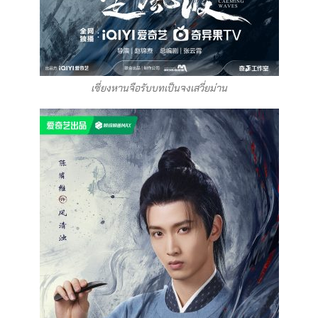
เซี่ยงหานจือรับบทเป็นจงเสวี่ยม่าน