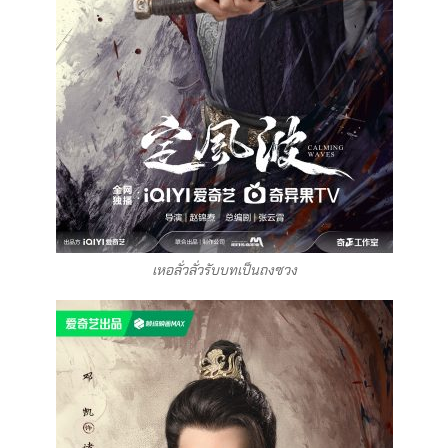
เหอลั่วลั่วรับบทเป็นถงซวง