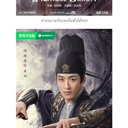
จางหนานรับบทเป็นฮั่วไต้หรง