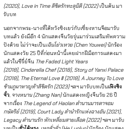
(2020), Love in Time ลิขิตรักทะลุมิติ (2022)
เป็นต้น มา
รับบท
นอกจากพระ-นางที่ได้หวังซิงเยว่กับเซี่ยงหานจือมารับ
บทแล้ว ยังมีอีก 4 นักแสดงจีนวัยรุ่นมาร่วมเสริมทัพความ
ปังด้วย ไม่ว่าจะเป็น
เฉินโย่วเหวย (Chen Youwei)
นักร้อง
นักแสดงวัย 25 ปีที่ก่อนหน้านี้เคยฝากฝีมือการแสดงมา
แล้วในซีรี่ย์จีน
The Faded Light Years
(2018), Cinderella Chef (2018), Story of Yanxi Palace
(2018), The Eternal Love Ⅱ (2018)
,
A Journey To Love
ข้ามภูผาหาญท้าลิขิตรัก (2023)
ฯลฯ มารับบทเป็น
เฟิงชิง
จั๋ว
,
จางหนาน (Zhang Nan)
นักแสดงหญิงจีนวัย 26 ปี
จากเรื่อง
The Legend of Haolan ตำนานมารดาจอม
กษัตริย์ (2019), Court Lady ลำนำรักแห่งฉางอัน (2021),
Legacy ตำนานรัก หักเหลี่ยมสายเลือด (2022)
ฯลฯ มารับ
บทเป็น
ฮั่วไต้หรง
,
เหอลั่วลั่ว (He Luoluo)
นักร้อง นักแสดง