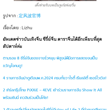
เติ้งข่ายรับบทเป็นจูเก๋อข่งอวิ๋น
รูปจาก :
定风波官博
เรื่องโดย : Lizhu
อัพเดตข่าวบันเทิงจีน ซีรี่ย์จีน ดาราจีนได้อีกเพียบที่สุด
สัปดาห์ค่ะ
ตามรอย 8 ซีรี่ย์จีนของจางรั่วหยุน พิสูจน์ฝีมือการแสดงจนเป็น
ขวัญใจคนดู!
4 รายการจีนน่าดูเดือนพ.ค.2024 ครบทั้งวาไรตี้ เรียลลิตี้ เซอร์ไวเวิล!
2 เกิร์ลกรุ๊ปไทย PiXXiE – 4EVE เข้าร่วมรายการจีน Show It All
พร้อมซันนี่ เกวลินร่วมเป็นโค้ช!
2 ตัวละครที่เปลี่ยนนักแสดงในซีรี่ย์จีนJoy of Life 2 ที่ทำคนดูเสียดาย