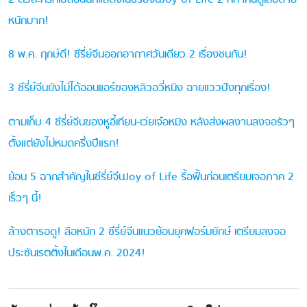
หนักมาก!
8 พ.ค. ฤกษ์ดี! ซีรี่ย์จีนออกอากาศวันเดียว 2 เรื่องชนกัน!
3 ซีรี่ย์จีนยังไม่ได้ออนแอร์ของหลิวอวี่หนิง ฉายแววปังทุกเรื่อง!
ตามเก็บ 4 ซีรี่ย์จีนของหูอี้เทียน-เว่ยเจ๋อหมิง หลังส่งผลงานลงจอรัวๆ
ตั้งแต่ยังไม่หมดครึ่งปีแรก!
ย้อน 5 ฉากสำคัญในซีรี่ย์จีนJoy of Life รื้อฟื้นก่อนเตรียมเจอภาค 2
เร็วๆ นี้!
ล้างตารอดู! ลือหนัก 2 ซีรี่ย์จีนแนวย้อนยุคฟอร์มยักษ์ เตรียมลงจอ
ประชันเรตติ้งในเดือนพ.ค. 2024!