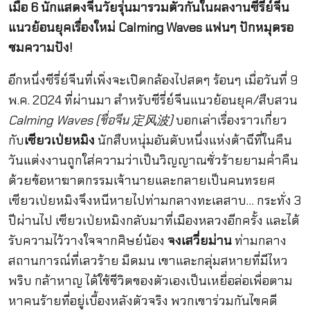
เมื่อ 6 นักแสดงจีนวัยรุ่นมารวมตัวกันในผลงานซีรี่ย์จีน
แนวย้อนยุคเรื่องใหม่ Calming Waves แฟนๆ ปักหมุดรอ
ชมความปัง!
อีกหนึ่งซีรี่ย์จีนที่เพิ่งจะเปิดกล้องไปสดๆ ร้อนๆ เมื่อวันที่ 9
พ.ค. 2024 ที่ผ่านมา สำหรับซีรี่ย์จีนแนวย้อนยุค/สืบสวน
Calming Waves (ชื่อจีน 定风波)
บอกเล่าเรื่องราวเกี่ยว
กับ
เซียวเป่ยหมิง
นักสืบหนุ่มอันดับหนึ่งแห่งต้าฉีที่ในคืน
วันแต่งงานถูกใส่ความว่าเป็นวิญญาณชั่วร้ายยามค่ำคืน
ด้วยข้อหาฆาตกรรมเจ้านายและกลายเป็นคนทรยศ
เซียวเป่ยหมิงจึงหนีหายไปท่ามกลางทะเลสาบ… กระทั่ง 3
ปีผ่านไป เซียวเป่ยหมิงกลับมาที่เมืองหลวงอีกครั้ง และได้
รับความไว้วางใจจากศิษย์น้อง
จงเสวี่ยม่าน
ท่ามกลาง
สถานการณ์ที่เลวร้าย มืดมน เขาและกลุ่มสหายที่มีไหว
พริบ กล้าหาญ ได้ใช้ชีวิตของตัวเองเป็นเหยื่อล่อเพื่อตาม
หาคนร้ายที่อยู่เบื้องหลังตัวจริง พวกเขาร่วมกันไขคดี