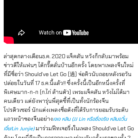
ล่าสุดกลางเดือนธ.ค. 2020 แจ็คสัน หวังก็กลับมาพร้อม
ข่าวดีให้แฟนๆ ได้กรี๊ดลั่นบ้านอีกครั้ง โดยพาเพลงจีนใหม่
ที่มีชื่อว่า Should’ve Let Go (過) จ่อคิวนับถอยหลังรอวัน
ปล่อยในวันที่ 17 ธ.ค.นี้แล้ว!! ซึ่งครั้งนี้เป็นอีกหนึ่งครั้งที่
พิเศษมาก-ก-ก (ก.ไก่ ล้านตัว) เพระแจ็คสัน หวังไม่ได้มา
คนเดียว แต่ยังพารุ่นพี่สุดซี้ที่เป็นทั้งนักร้องจีน
โปรดิวเซอร์ นักแต่งเพลงชื่อดังที่ได้รับการยอมรับระดับ
แถวหน้าของจีนอย่าง
เจเจ หลิน (JJ Lin หรือชื่อจริง หลินจวิ้น
มาร่วมฟีทเจอริ่งในเพลง Should’ve Let Go
เจี๋ย/Lin Junjie)
ด้วย โดยนี่ถือเป็นการออกเพลงร่วมกันครั้งแรกของทั้ง 2