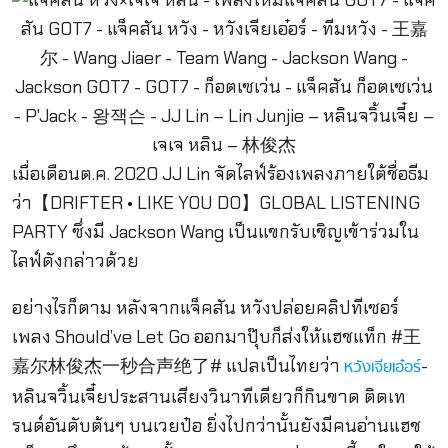
เมื่อเดือนต.ค. 2020 JJ Lin จัดไลฟ์ร้องเพลงภายใต้ชื่อธีม
ว่า【DRIFTER • LIKE YOU DO】GLOBAL LISTENING
PARTY ซึ่งมี Jackson Wang เป็นแขกรับเชิญเข้าร่วมใน
ไลฟ์ดังกล่าวด้วย
อย่างไรก็ตาม หลังจากแจ็คสัน หวังปล่อยคลิปทีเซอร์
เพลง Should’ve Let Go ออกมาปุ๊บก็ส่งให้แฮชแท็ก #王
嘉尔林俊杰一秒合声绝了# แปลเป็นไทยว่า
-
หวังเจียเอ๋อร์
หลินจวิ้นเจี๋ยประสานเสียงวินาทีเดียวก็กินขาด ติดเท
รนด์อันดับต้นๆ บนเวยป๋อ ยิ่งไปกว่านั้นยังมีคนอ่านแฮช