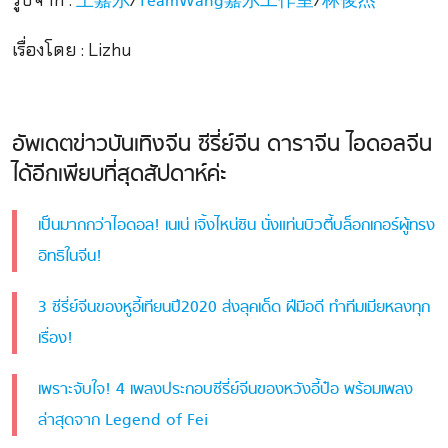
รูปจาก :
/
/
王嘉尔
TeamWang嘉尔工作室
林俊杰
เรื่องโดย : Lizhu
อัพเดตข่าวบันเทิงจีน ซีรี่ย์จีน ดาราจีน ไอดอลจีน
ได้อีกเพียบที่สุดสัปดาห์ค่ะ
เป็นมากกว่าไอดอล! เนเน่ เจิ้งไหน่ซิน นั่งแท่นบิวตี้บล็อกเกอร์ผู้ทรง
อิทธิในจีน!
3 ซีรี่ย์จีนของหูอี้เทียนปี2020 ส่งลุคเด็ด ฝีมือดี ทำทีมเมียหลงทุก
เรื่อง!
เพราะจับใจ! 4 เพลงประกอบซีรี่ย์จีนของหวังอี้ป๋อ พร้อมเพลง
ล่าสุดจาก Legend of Fei