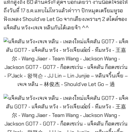
แท็กสูงถึง 60 ล้านครั้ง!! สุดฯ บอกเลยว่า งานนี้อดใจรอให้
ถึงวันที่ 17 ธ.ค.แทบไม่ไหวแล้วค่าาา ปักหมุดเตรียมหูรอ
ฟังเพลง Should’ve Let Go จากเสียงเพราะๆ 2 สไตล์ของ
แจ็คสัน หวัง×เจเจ หลินกันได้เลยจ้า ^^