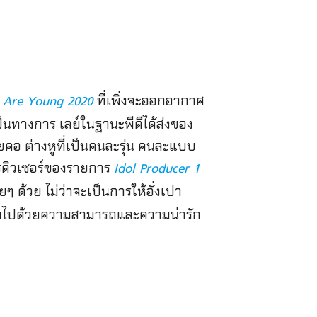
ที่เพิ่งจะออกอากาศ
Are Young 2020
เป็นทางการ เลย์ในฐานะพีดีได้ส่งของ
อยคอ ต่างหูที่เป็นคนละรุ่น คนละแบบ
ปรดิวเซอร์ของรายการ
Idol Producer 1
อยๆ ด้วย ไม่ว่าจะเป็นการให้อั่งเปา
ต็มไปด้วยความสามารถและความน่ารัก