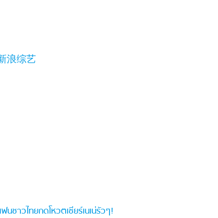
新浪综艺
แฟนชาวไทยกดโหวตเชียร์เนเน่รัวๆ!