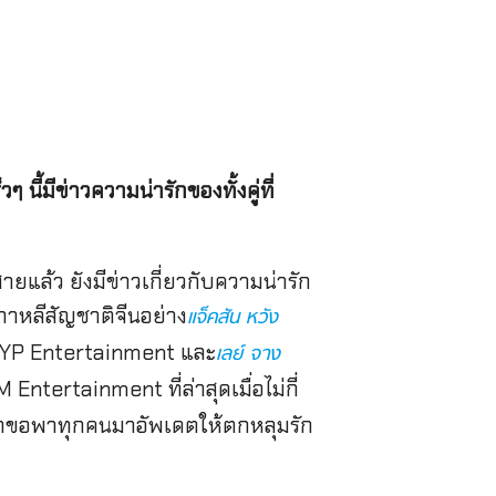
!
ี้มีข่าวความน่ารักของทั้งคู่ที่
แล้ว ยังมีข่าวเกี่ยวกับความน่ารัก
กาหลีสัญชาติจีนอย่าง
แจ็คสัน หวัง
JYP Entertainment และ
เลย์ จาง
ntertainment ที่ล่าสุดเมื่อไม่กี่
รอช้าขอพาทุกคนมาอัพเดตให้ตกหลุมรัก