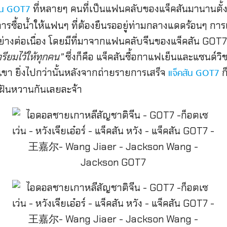
ที่หลายๆ คนที่เป็นแฟนคลับของแจ็คสันมานานตั้งแต
สัน GOT7
ารซื้อน้ำให้แฟนๆ ที่ต้องยืนรออยู่ท่ามกลางแดดร้อนๆ การ
อย่างต่อเนื่อง โดยมีที่มาจากแฟนคลับจีนของแจ็คสัน GOT7
ตรียมไว้ให้ทุกคน”
ซึ่งก็คือ แจ็คสันซื้อกาแฟเย็นและแซนด์ว
เขา ยิ่งไปกว่านั้นหลังจากถ่ายรายการเสร็จ
ก
แจ็คสัน GOT7
ฝันหวานกันเลยละจ้า