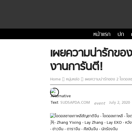
หน้าแรก
ปก
เผยความน่ารักของ
งานการันตี!
Home
หนุ่มหล่อ
เผยความน่ารักของ 2 ไอดอลชา
SUDSAPDA.COM
July 2, 2020
event