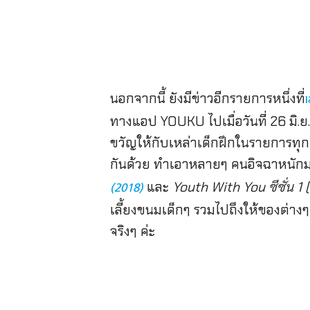
นอกจากนี้ ยังมีข่าวอีกรายการหนึ่งที่
ทางแอป YOUKU ไปเมื่อวันที่ 26 มิ.ย.
ขวัญให้กับเหล่าเด็กฝึกในรายการทุกค
กันด้วย ทำเอาหลายๆ คนอิจฉาหนักมาก
และ
Youth With You ซีซั่น 1
(2018)
เลี้ยงขนมเด็กๆ รวมไปถึงให้ของต่า
จริงๆ ค่ะ