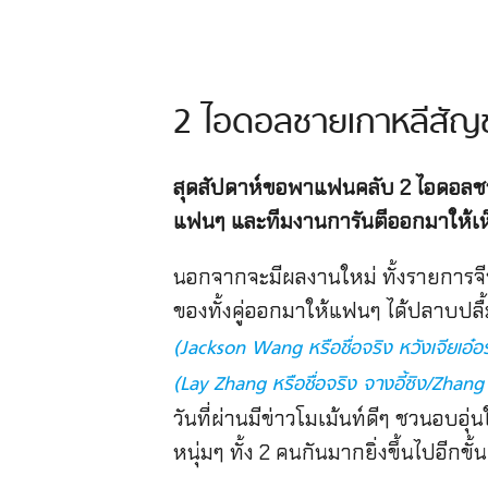
2 ไอดอลชายเกาหลีสัญชาต
สุดสัปดาห์ขอพาแฟนคลับ 2 ไอดอลชายเกา
แฟนๆ และทีมงานการันตีออกมาให้เห็น
นอกจากจะมีผลงานใหม่ ทั้งรายการจีน
ของทั้งคู่ออกมาให้แฟนๆ ได้ปลาบปลื
(Jackson Wang หรือชื่อจริง หวังเจียเอ๋อ
(Lay Zhang หรือชื่อจริง จางอี้ซิง/Zhang
วันที่ผ่านมีข่าวโมเม้นท์ดีๆ ชวนอบอ
หนุ่มๆ ทั้ง 2 คนกันมากยิ่งขึ้นไปอีกขั้น