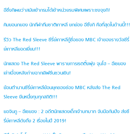
อีซึงกิเผยว่าสมัยเข้ากรมได้เข้าหน่วยรบพิเศษเพราะซงจุงกิ!
คิมยอนกยอง นักกีฬาทีมชาติเกาหลี ยกย่อง อีซึงกิ คือที่สุดในด้านนี้!!!
รีวิว The Red Sleeve ซีรี่ย์เกาหลีกู้ชื่อของ MBC เจ้าของรางวัลซีรี่
ย์เกาหลียอดเยี่ยม!!!
นักแสดง The Red Sleeve พารายการเรตติ้งพุ่ง จุนโฮ – อีเซยอง
เล่าเบื้องหลังถ่ายฉากเลิฟซีนชวนเขิน!
ย้อนตำนานซีรี่ย์เกาหลีย้อนยุคของช่อง MBC หลังส่ง The Red
Sleeve ยืนหนึ่งทุบทุกสถิติ!!!
ยอจินกู – อีเซยอง : 2 อดีตนักแสดงเด็กเจ้าบทบาท จับมือกันปัง ส่งซี
รี่ย์เกาหลีดังถึง 2 เรื่องในปี 2019!