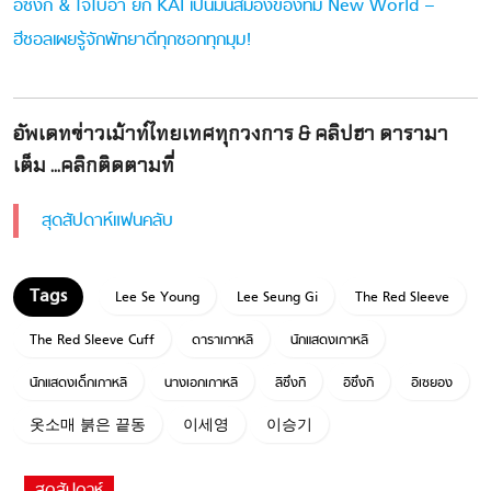
อีซึงกิ & โจโบอา ยก KAI เป็นมันสมองของทีม New World –
ฮีชอลเผยรู้จักพัทยาดีทุกซอกทุกมุม!
อัพเดทข่าวเม้าท์ไทยเทศทุกวงการ & คลิปฮา ดารามา
เต็ม ...คลิกติดตามที่
สุดสัปดาห์แฟนคลับ
Lee Se Young
Lee Seung Gi
The Red Sleeve
The Red Sleeve Cuff
ดาราเกาหลี
นักแสดงเกาหลี
นักแสดงเด็กเกาหลี
นางเอกเกาหลี
ลีซึงกิ
อีซึงกิ
อีเซยอง
옷소매 붉은 끝동
이세영
이승기