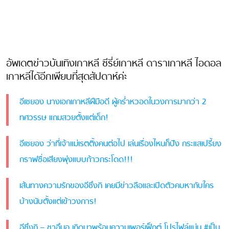
อัพเดตข่าวบันเทิงเกาหลี ซีรี่ย์เกาหลี ดาราเกาหลี ไอดอล
เกาหลีได้อีกเพียบที่สุดสัปดาห์ค่ะ
อีเซยอง นางเอกเกาหลีฝีมือดี ผู้คร่ำหวอดในวงการมากว่า 2
ทศวรรษ แถมสวยตั้งแต่เด็ก!
อีเซยอง ว่าที่เจ้าแม่เรตติ้งคนต่อไป เล่นเรื่องไหนก็ปัง กระแสเปรี้ยง
กราฟชื่อเสียงพุ่งแบบก้าวกระโดด!!!
เส้นทางความรักของอีซึงกิ เคยมีข่าวลือและเปิดตัวคบหากับใคร
บ้างนับตั้งแต่เข้าวงการ!
อีซึงกิ – ชาอึนอู เกิดมาพร้อมความเพอร์เฟ็กต์ โปรไฟล์แน่น #เป็น