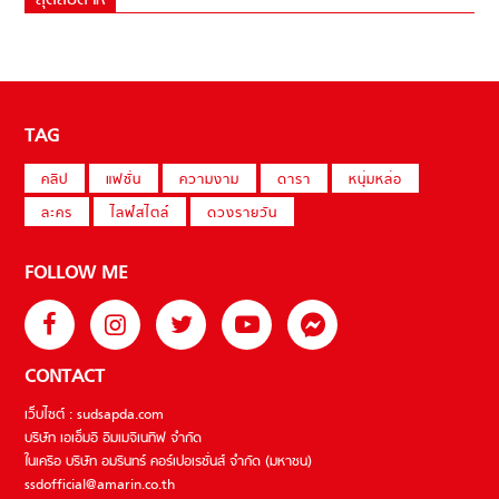
สุดสัปดาห์
TAG
คลิป
แฟชั่น
ความงาม
ดารา
หนุ่มหล่อ
ละคร
ไลฟ์สไตล์
ดวงรายวัน
FOLLOW ME
CONTACT
เว็บไซต์ : sudsapda.com
บริษัท เอเอ็มอี อิมเมจิเนทีฟ จำกัด
ในเครือ บริษัท อมรินทร์ คอร์เปอเรชั่นส์ จำกัด (มหาชน)
ssdofficial@amarin.co.th