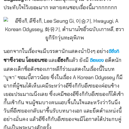
ประทับใจไว้เยอะมาก หลายคนชอบเรื่องนี้มากกกกกก
นอกจากในเรื่องจะมีบรรดานักแสดงนำปังๆ อย่าง
อีซึงกิ
ชาซึงวอน โอยอนซอ
และ
อีฮงกิ
แล้ว ยังมี
อดีตนัก
อีเซยอง
แสดงเด็กชื่อดังของเกาหลีก็ร่วมแสดงในเรื่องนี้ในบท
“บูจา” ซอมบี้สาวน้อย ซึ่งในเรื่อง A Korean Odyssey ก็มี
ฉากที่ผู้ชมได้เห็นเคมีระหว่างอีซึงกิกับอีเซยองค่อนข้าง
เยอะประมาณนึงเลย ซึ่งเคมีของอีซึงกิกับอีเซยองก็ได้เข้า
กั๊นเข้ากัน จนผู้ชมบางคนแอบจิ้นในใจและหวังว่าวันนึง
วันที่อีเซยองกลับมาขึ้นรับบทนางเอก และยึดตำแหน่งนี้
อย่างมั่นคง แล้วอีซึงกิกับอีเซยองจะมีโอกาสได้ประกบคู่
กันเป็นพระนางสักครั้ง