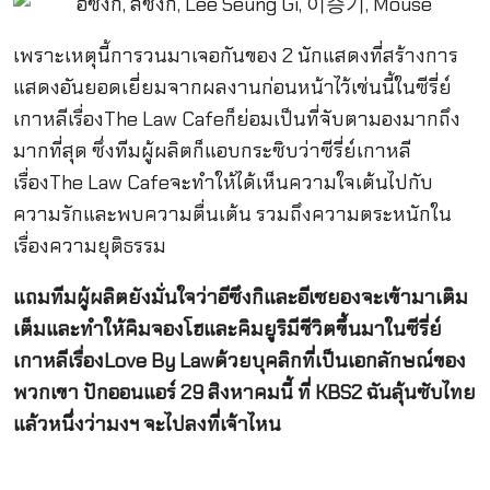
เพราะเหตุนี้การวนมาเจอกันของ 2 นักแสดงที่สร้างการ
แสดงอันยอดเยี่ยมจากผลงานก่อนหน้าไว้เช่นนี้ในซีรี่ย์
เกาหลีเรื่องThe Law Cafeก็ย่อมเป็นที่จับตามองมากถึง
มากที่สุด ซึ่งทีมผู้ผลิตก็แอบกระซิบว่าซีรี่ย์เกาหลี
เรื่องThe Law Cafeจะทำให้ได้เห็นความใจเต้นไปกับ
ความรักและพบความตื่นเต้น รวมถึงความตระหนักใน
เรื่องความยุติธรรม
แถมทีมผู้ผลิตยังมั่นใจว่าอีซึงกิและอีเซยองจะเข้ามาเติม
เต็มและทำให้คิมจองโฮและคิมยูริมีชีวิตขึ้นมาในซีรี่ย์
เกาหลีเรื่องLove By Lawด้วยบุคลิกที่เป็นเอกลักษณ์ของ
พวกเขา ปักออนแอร์ 29 สิงหาคมนี้ ที่ KBS2 ฉันลุ้นซับไทย
แล้วหนึ่งว่ามงฯ จะไปลงที่เจ้าไหน