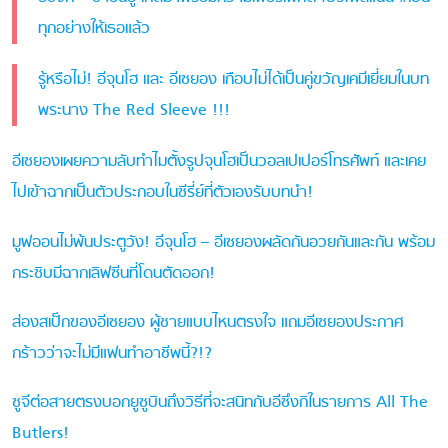
ทุกอย่างให้เธอแล้ว
รู้หรือไม่! อีจุนโฮ และ อีเซยอง เกือบไม่ได้เป็นคู่ขวัญเคมีเยี่ยมในบท
พระนาง The Red Sleeve !!!
อีเซยองเผยความลับทำไมตั้งรูปจุนโฮเป็นวอลเปเปอร์โทรศัพท์ และเคย
ไปเข้าฉากเป็นตัวประกอบในซีรี่ย์ที่ตัวเองรับบทนำ!
มูฟออนไม่พ้นประตูวัง! อีจุนโฮ – อีเซยองผลัดกันอวยกันและกัน พร้อม
กระซิบมีฉากเลิฟซีนที่โดนตัดออก!
ส่องสเป็กของอีเซยอง ผู้ชายแบบไหนตรงใจ แถมอีเซยองประกาศ
กร้าวว่าจะไม่มีแฟนทำอาชีพนี้?!?
ซูจีต่อสายตรงบอกยูซูบินถึงวิธีที่จะสนิทกับอีซึงกิในรายการ All The
Butlers!