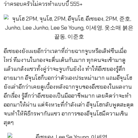
ว่าครอบครัวไม่ควรทำแบบบี้ 555+
อีเซยองยังเผยอีกว่าเวลาที่ถ่ายฉากจูบหรือเลิฟซีนเมื่อ
ไหร่ ทีมงานในกองจะตื่นเต้นกันมาก ทุกคนจะเข้ามาดู
แล้วแกล้งแซวทั้งคู่ว่าจะจูบกันยังไง ทำให้อีเซยองรู้สึก
อายมาก อีจุนโฮก็บอกว่าตัวเองประหม่ามาก แถมอีจุนโฮ
ยังเล่าอีกว่าเคยดูเบื้องหลังฉากจูบของอีเซยองในผลงาน
อีกเรื่อง รู้สึกว่าอีเซยองเป็นมืออาชีพมาก เลยคิดว่าจะทำ
ออกมาให้ผ่าน แต่จังหวะที่กำลังเล่า อีจุนโฮกลับพูดสะดุด
จนทำให้พิธีกรพากันแซว อาการของอีจุนโฮมีความเขิน
สุดๆ