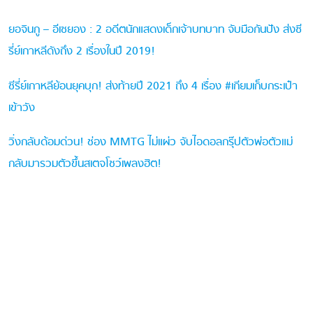
ยอจินกู – อีเซยอง : 2 อดีตนักแสดงเด็กเจ้าบทบาท จับมือกันปัง ส่งซี
รี่ย์เกาหลีดังถึง 2 เรื่องในปี 2019!
ซีรี่ย์เกาหลีย้อนยุคบุก! ส่งท้ายปี 2021 ถึง 4 เรื่อง #เกียมเก็บกระเป๋า
เข้าวัง
วิ่งกลับด้อมด่วน! ช่อง MMTG ไม่แผ่ว จับไอดอลกรุ๊ปตัวพ่อตัวแม่
กลับมารวมตัวขึ้นสเตจโชว์เพลงฮิต!