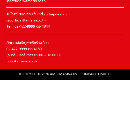
ssdofficial@amarin.co.th
สนใจลงโฆษณากับเว็บไซต์ sudsapda.com
ssdofficial@amarin.co.th
Tel : 02-422-9999 ต่อ 4844
ติดต่อแจ้งปัญหาหรือร้องเรียน
02-422-9999 ต่อ 4180
(จันทร์ – ศุกร์ เวลา 09.00 – 18.00 น)
bdcx@amarin.co.th
© COPYRIGHT 2026 AME IMAGINATIVE COMPANY LIMITED.