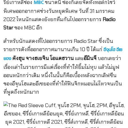
รี่ย์เกาหลีช่อง
ขนาดนี้ ช่องก็เลยจัดทั้งทอล์กโชว์
MBC
พิเศษออกอากาศช่วงวันหยุดพิเศษ วันที่ 31 มกราคม
2022 ไหนนักแสดงยังยกทีมกันไปออกรายการ
Radio
Star
ของ MBC อีก
สำหรับนักแสดงที่ไปออกรายการ Radio Star ซึ่งเป็น
รายการดังที่ออกอากาศมานานเกิน 10 ปี ได้แก่
อีจุนโฮ
อีเซ
คังฮุน จางฮเยจิน โอแดฮวาน
และ
อีมินจี
บอกเลยว่า
ยอง
เรื่องเล่าในรายการมีแต่เรื่องที่ทำให้ยิ้มไม่หุบ แล้วไม่มูฟ
ออนหนักกว่าเดิม หนึ่งในนั้นก็คือเบื้องหลังฉากเลิฟซีน
ของอีจุนโฮและอีเซยองที่ทำให้ฟินจิกหมอนไม่ไหวจนเป็น
ที่พูดถึงหนักมาก