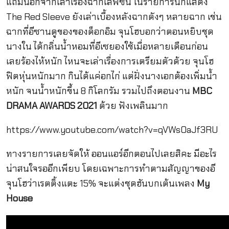
แถมนอกจากเล่าเรื่องฉากเลิฟซีน ในรายการนักแสดง
The Red Sleeve ยังเล่าเบื้องหลังฉากดังๆ หลายฉาก เช่น
ฉากที่อีซานดูของของด็อกอิม จุนโฮบอกว่าตอนหยิบชุด
นางใน ได้กลิ่นน้ำหอมที่อีเซยองใช้เมื่อหลายเดือนก่อน
เลยร้องไห้หนัก ไหนจะเล่าเรื่องการเตรียมตัวด้วย จุนโฮ
ฟิตหุ่นหนักมาก กินได้แค่อกไก่ แต่ฝั่งนางเอกต้องเพิ่มน้ำ
หนัก จนน้ำหนักขึ้น 8 กิโลกรัม รวมไปถึงตอนงาน
MBC
DRAMA AWARDS 2021
ด้วย ฟังเพลินมาก
https://www.youtube.com/watch?v=qVWs0aJf3RU
ทางรายการเลยจัดให้ ออนแอร์อีกตอนไปเลยสิคะ มีอะไร
น่าสนใจรออีกเพียบ โดยเฉพาะการทำตามสัญญาของอี
จุนโฮว่าเรตติ้งแตะ 15% จะแต่งชุดฮันบกเต้นเพลง
My
House