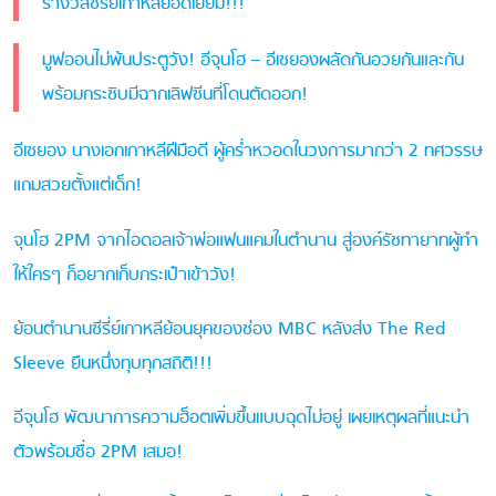
รางวัลซีรี่ย์เกาหลียอดเยี่ยม!!!
มูฟออนไม่พ้นประตูวัง! อีจุนโฮ – อีเซยองผลัดกันอวยกันและกัน
พร้อมกระซิบมีฉากเลิฟซีนที่โดนตัดออก!
อีเซยอง นางเอกเกาหลีฝีมือดี ผู้คร่ำหวอดในวงการมากว่า 2 ทศวรรษ
แถมสวยตั้งแต่เด็ก!
จุนโฮ 2PM จากไอดอลเจ้าพ่อแฟนแคมในตำนาน สู่องค์รัชทายาทผู้ทำ
ให้ใครๆ ก็อยากเก็บกระเป๋าเข้าวัง!
ย้อนตำนานซีรี่ย์เกาหลีย้อนยุคของช่อง MBC หลังส่ง The Red
Sleeve ยืนหนึ่งทุบทุกสถิติ!!!
อีจุนโฮ พัฒนาการความฮ็อตเพิ่มขึ้นแบบฉุดไม่อยู่ เผยเหตุผลที่แนะนำ
ตัวพร้อมชื่อ 2PM เสมอ!