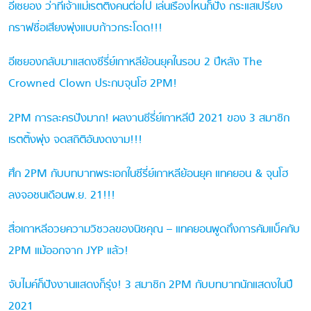
อีเซยอง ว่าที่เจ้าแม่เรตติ้งคนต่อไป เล่นเรื่องไหนก็ปัง กระแสเปรี้ยง
กราฟชื่อเสียงพุ่งแบบก้าวกระโดด!!!
อีเซยองกลับมาแสดงซีรี่ย์เกาหลีย้อนยุคในรอบ 2 ปีหลัง The
Crowned Clown ประกบจุนโฮ 2PM!
2PM การละครปังมาก! ผลงานซีรี่ย์เกาหลีปี 2021 ของ 3 สมาชิก
เรตติ้งพุ่ง จดสถิติอันงดงาม!!!
ศึก 2PM กับบทบาทพระเอกในซีรี่ย์เกาหลีย้อนยุค แทคยอน & จุนโฮ
ลงจอชนเดือนพ.ย. 21!!!
สื่อเกาหลีอวยความวิชวลของนิชคุณ – แทคยอนพูดถึงการคัมแบ็คกับ
2PM แม้ออกจาก JYP แล้ว!
จับไมค์ก็ปังงานแสดงก็รุ่ง! 3 สมาชิก 2PM กับบทบาทนักแสดงในปี
2021