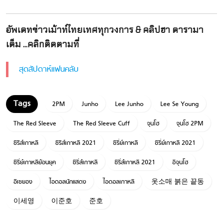
อัพเดทข่าวเม้าท์ไทยเทศทุกวงการ & คลิปฮา ดารามา
เต็ม ...คลิกติดตามที่
สุดสัปดาห์แฟนคลับ
2PM
Junho
Lee Junho
Lee Se Young
The Red Sleeve
The Red Sleeve Cuff
จุนโฮ
จุนโฮ 2PM
ซีรีส์เกาหลี
ซีรีส์เกาหลี 2021
ซีรี่ย์เกาหลี
ซีรี่ย์เกาหลี 2021
ซีรี่ย์เกาหลีย้อนยุค
ซีรี่ส์เกาหลี
ซีรี่ส์เกาหลี 2021
อีจุนโฮ
อีเซยอง
ไอดอลนักแสดง
ไอดอลเกาหลี
옷소매 붉은 끝동
이세영
이준호
준호