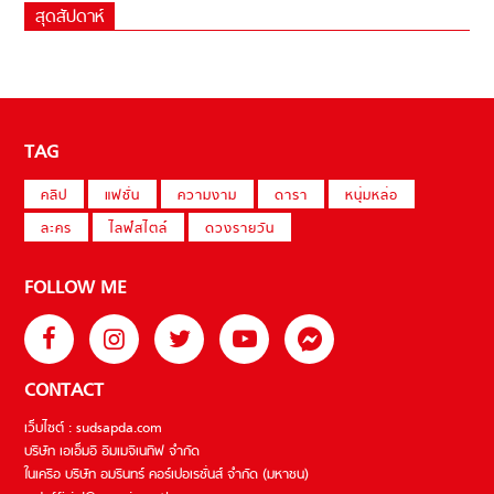
สุดสัปดาห์
TAG
คลิป
แฟชั่น
ความงาม
ดารา
หนุ่มหล่อ
ละคร
ไลฟ์สไตล์
ดวงรายวัน
FOLLOW ME
CONTACT
เว็บไซต์ : sudsapda.com
บริษัท เอเอ็มอี อิมเมจิเนทีฟ จำกัด
ในเครือ บริษัท อมรินทร์ คอร์เปอเรชั่นส์ จำกัด (มหาชน)