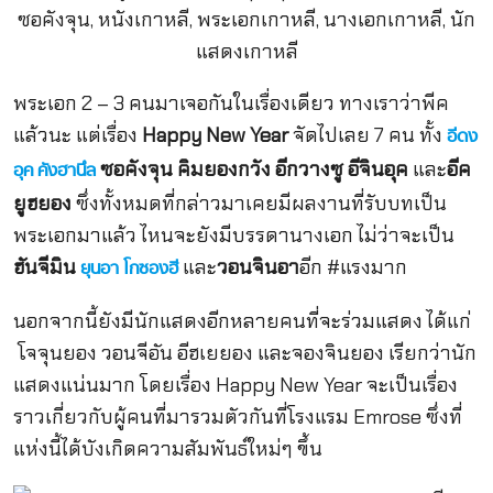
พระเอก 2 – 3 คนมาเจอกันในเรื่องเดียว ทางเราว่าพีค
แล้วนะ แต่เรื่อง
Happy New Year
จัดไปเลย 7 คน ทั้ง
อีดง
ซอคังจุน คิมยองกวัง อีกวางซู อีจินอุค
และ
อีค
อุค
คังฮานึล
ยูฮยอง
ซึ่งทั้งหมดที่กล่าวมาเคยมีผลงานที่รับบทเป็น
พระเอกมาแล้ว ไหนจะยังมีบรรดานางเอก ไม่ว่าจะเป็น
ฮันจีมิน
และ
วอนจินอา
อีก #แรงมาก
ยุนอา
โกซองฮี
นอกจากนี้ยังมีนักแสดงอีกหลายคนที่จะร่วมแสดง ได้แก่
โจจุนยอง วอนจีอัน อีฮเยยอง และจองจินยอง เรียกว่านัก
แสดงแน่นมาก โดยเรื่อง Happy New Year จะเป็นเรื่อง
ราวเกี่ยวกับผู้คนที่มารวมตัวกันที่โรงแรม Emrose ซึ่งที่
แห่งนี้ได้บังเกิดความสัมพันธ์ใหม่ๆ ขึ้น