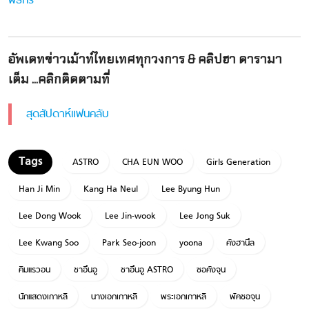
พิธีกร
อัพเดทข่าวเม้าท์ไทยเทศทุกวงการ & คลิปฮา ดารามา
เต็ม ...คลิกติดตามที่
สุดสัปดาห์แฟนคลับ
ASTRO
CHA EUN WOO
Girls Generation
Han Ji Min
Kang Ha Neul
Lee Byung Hun
Lee Dong Wook
Lee Jin-wook
Lee Jong Suk
Lee Kwang Soo
Park Seo-joon
yoona
คังฮานึล
คิมแรวอน
ชาอึนอู
ชาอึนอู ASTRO
ซอคังจุน
นักแสดงเกาหลี
นางเอกเกาหลี
พระเอกเกาหลี
พัคซอจุน