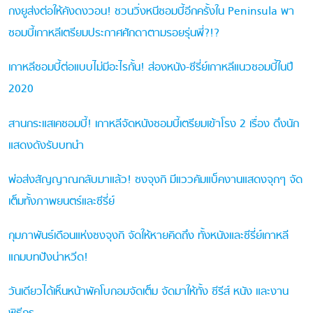
กงยูส่งต่อให้คังดงวอน! ชวนวิ่งหนีซอมบี้อีกครั้งใน Peninsula พา
ซอมบี้เกาหลีเตรียมประกาศศักดาตามรอยรุ่นพี่?!?
เกาหลีซอมบี้ต่อแบบไม่มีอะไรกั้น! ส่องหนัง-ซีรี่ย์เกาหลีแนวซอมบี้ในปี
2020
สานกระแสเคซอมบี้! เกาหลีจัดหนังซอมบี้เตรียมเข้าโรง 2 เรื่อง ดึงนัก
แสดงดังรับบทนำ
พ่อส่งสัญญาณกลับมาแล้ว! ซงจุงกิ มีแววคัมแบ็คงานแสดงจุกๆ จัด
เต็มทั้งภาพยนตร์และซีรี่ย์
กุมภาพันธ์เดือนแห่งซงจุงกิ จัดให้หายคิดถึง ทั้งหนังและซีรี่ย์เกาหลี
แถมบทปังน่าหวีด!
วันเดียวได้เห็นหน้าพัคโบกอมจัดเต็ม จัดมาให้ทั้ง ซีรีส์ หนัง และงาน