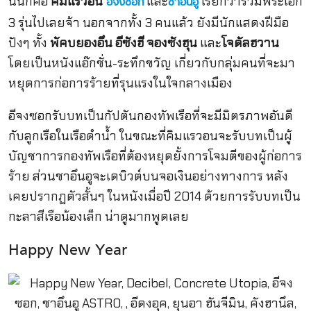
นั่นก็คือ
คิมแรวอน
และ
เรียกว่ารวมพระเอก
อีจงซอก
ชาอึนอู
3 รุ่นไปเลยจ้า นอกจากทั้ง 3 คนแล้ว ยังมีนักแสดงฝีมือ
ปังๆ ทั้ง
พัคบยองอึน อีซังฮี จองซังฮุน
และ
โจดัลฮวาน
โดยเป็นหนังแอ๊กชั่น-ระทึกขวัญ เกี่ยวกับกลุ่มคนที่จะมา
หยุดการก่อการร้ายที่รุนแรงในใจกลางเมือง
อีจงซอกรับบทเป็นกัปตันกองทัพเรือที่จะมีมิตรภาพอันดี
กับลูกเรือในเรือดำน้ำ ในขณะที่คิมแรวอนจะรับบทเป็นผู้
บัญชาการกองทัพเรือที่ต้องหยุดยั้งการโจมตีของผู้ก่อการ
ร้าย ส่วนชาอึนอูจะเดบิวต์บนจอเงินอย่างทางการ หลัง
เคยปรากฏตัวสั้นๆ ในหนังเมื่อปี 2014 ด้วยการรับบทเป็น
กะลาสีเรือน้องเล็ก น่าดูมากพูดเลย
Happy New Year