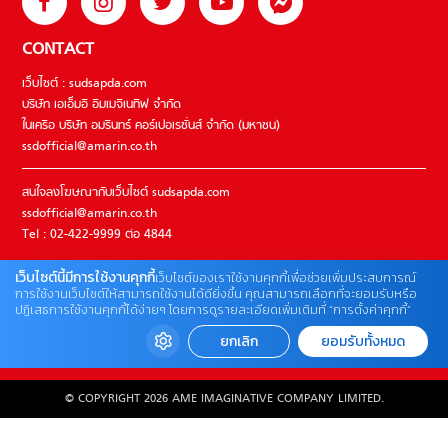
CONTACT
เว็บไซต์ : sudsapda.com
บริษัท เอเอ็มอี อิมเมจิเนทีฟ จำกัด
ในเครือ บริษัท อมรินทร์ คอร์เปอเรชั่นส์ จำกัด (มหาชน)
ssdofficial@amarin.co.th
สนใจลงโฆษณากับเว็บไซต์ sudsapda.com
ssdofficial@amarin.co.th
Tel : 02-422-9999 ต่อ 4844
เว็บไซต์นี้มีการใช้งานคุกกี้
เว็บไซต์ของเราใช้งานคุกกี้เพื่อช่วยเพิ่มประสบการณ์
ติดต่อแจ้งปัญหาหรือร้องเรียน
การใช้งานเว็บไซต์ให้สามารถใช้งานได้ดียิ่งขึ้น คุณสามารถเลือกที่จะยอมรับหรือ
ปฏิเสธการใช้งานคุกกี้ได้ง่ายๆ โดยการดูรายละเอียดเพิ่มเติมที่ “การตั้งค่าคุกกี้”
02-422-9999 ต่อ 4180
(จันทร์ – ศุกร์ เวลา 09.00 – 18.00 น)
ยกเลิก
ยอมรับทั้งหมด
bdcx@amarin.co.th
© COPYRIGHT 2026 AME IMAGINATIVE COMPANY LIMITED.