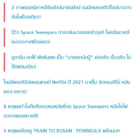
2 ภาพยนตร์เกาหลีจับยักษ์มาชนยักษ์ ขนนักแสดงตัวท็อปมาปะทะ
กันในเรื่องเดียว!
รีวิว Space Sweepers การกลับมาของหลัวจุงกิ ในหนังเกาหลี
แนวอวกาศเรื่องแรก!
ยูอาอิน ยกให้ พัคชินฮเย เป็น “นางเอกนักบู๊” เล่นจริง เจ็บจริง ไม่
ใช้สแตนด์อิน!
ไลน์อัพออริจินัลคอนเทนต์ Netflix ปี 2021 มาเต็ม จัดครบซีรี่ย์ หนัง
และรายการ!
6 เหตุผลทำไมถึงต้องรอชมหนังเรื่อง Space Sweepers หนังไซไฟ
อวกาศของเกาหลี!
5 เหตุผลต้องดู TRAIN TO BUSAN : PENINSULA พร้อมบท