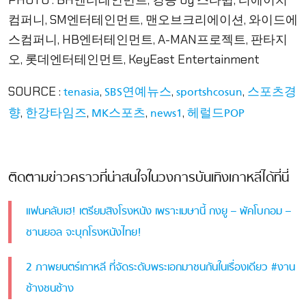
PHOTO : BH엔터테인먼트, 킹콩 by 스타쉽, 티에이치
컴퍼니, SM엔터테인먼트, 맨오브크리에이션, 와이드에
스컴퍼니, HB엔터테인먼트, A-MAN프로젝트, 판타지
오, 롯데엔터테인먼트, KeyEast Entertainment
SOURCE :
,
,
,
tenasia
SBS연예뉴스
sportshcosun
스포츠경
,
,
,
,
향
한강타임즈
MK스포츠
news1
헤럴드POP
ติดตามข่าวคราวที่น่าสนใจในวงการบันเทิงเกาหลีได้ที่นี่
แฟนคลับเฮ! เตรียมสิงโรงหนัง เพราะเมษานี้ กงยู – พัคโบกอม –
ชานยอล จะบุกโรงหนังไทย!
2 ภาพยนตร์เกาหลี ที่จัดระดับพระเอกมาชนกันในเรื่องเดียว #งาน
ช้างชนช้าง