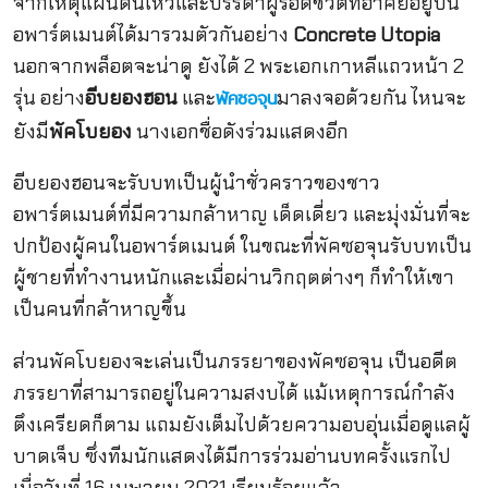
จากเหตุแผ่นดินไหวและบรรดาผู้รอดชีวิตที่อาศัยอยู่บน
อพาร์ตเมนต์ได้มารวมตัวกันอย่าง
Concrete Utopia
นอกจากพล็อตจะน่าดู ยังได้ 2 พระเอกเกาหลีแถวหน้า 2
รุ่น อย่าง
อีบยองฮอน
และ
มาลงจอด้วยกัน ไหนจะ
พัคซอจุน
ยังมี
พัคโบยอง
นางเอกชื่อดังร่วมแสดงอีก
อีบยองฮอนจะรับบทเป็นผู้นำชั่วคราวของชาว
อพาร์ตเมนต์ที่มีความกล้าหาญ เด็ดเดี่ยว และมุ่งมั่นที่จะ
ปกป้องผู้คนในอพาร์ตเมนต์ ในขณะที่พัคซอจุนรับบทเป็น
ผู้ชายที่ทำงานหนักและเมื่อผ่านวิกฤตต่างๆ ก็ทำให้เขา
เป็นคนที่กล้าหาญขึ้น
ส่วนพัคโบยองจะเล่นเป็นภรรยาของพัคซอจุน เป็นอดีต
ภรรยาที่สามารถอยู่ในความสงบได้ แม้เหตุการณ์กำลัง
ตึงเครียดก็ตาม แถมยังเต็มไปด้วยความอบอุ่นเมื่อดูแลผู้
บาดเจ็บ ซึ่งทีมนักแสดงได้มีการร่วมอ่านบทครั้งแรกไป
เมื่อวันที่ 16 เมษายน 2021 เรียบร้อยแล้ว