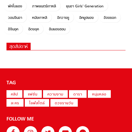
พัคโบยอง
ภาพยนตร์เกาหลี
ยุนอา Girls' Generation
วอนจินอา
หนังเกาหลี
อีกวางซู
อีคยูฮยอง
อีจงซอก
อีจินอุค
อีดงอุค
อีบยองฮอน
สุดสัปดาห์
TAG
คลิป
แฟชั่น
ความงาม
ดารา
หนุ่มหล่อ
ละคร
ไลฟ์สไตล์
ดวงรายวัน
FOLLOW ME