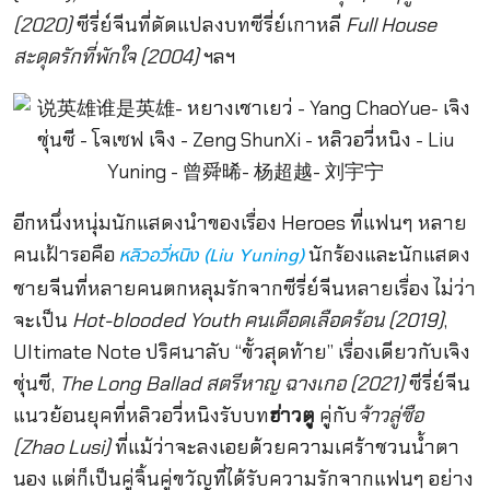
(2020)
ซีรี่ย์จีนที่ดัดแปลงบทซีรี่ย์เกาหลี
Full House
สะดุดรักที่พักใจ (2004)
ฯลฯ
อีกหนึ่งหนุ่มนักแสดงนำของเรื่อง Heroes ที่แฟนๆ หลาย
คนเฝ้ารอคือ
นักร้องและนักแสดง
หลิวอวี่หนิง (Liu Yuning)
ชายจีนที่หลายคนตกหลุมรักจากซีรี่ย์จีนหลายเรื่อง ไม่ว่า
จะเป็น
Hot-blooded Youth คนเดือดเลือดร้อน (2019)
,
Ultimate Note ปริศนาลับ “ขั้วสุดท้าย” เรื่องเดียวกับเจิง
ชุ่นซี,
The Long Ballad สตรีหาญ ฉางเกอ (2021)
ซีรี่ย์จีน
แนวย้อนยุคที่หลิวอวี่หนิงรับบท
ฮ่าวตู
คู่กับ
จ้าวลู่ซือ
(Zhao Lusi)
ที่แม้ว่าจะลงเอยด้วยความเศร้าชวนน้ำตา
นอง แต่ก็เป็นคู่จิ้นคู่ขวัญที่ได้รับความรักจากแฟนๆ อย่าง