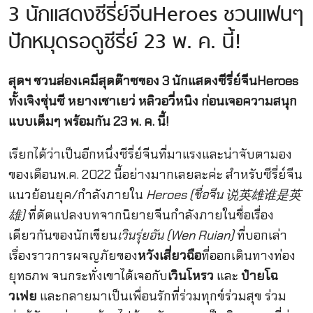
3 นักแสดงซีรี่ย์จีนHeroes ชวนแฟนๆ
ปักหมุดรอดูซีรี่ย์ 23 พ. ค. นี้!
สุดฯ ชวนส่องเคมีสุดต๊าซของ 3 นักแสดงซีรี่ย์จีนHeroes
ทั้งเจิงชุ่นซี หยางเชาเยว่ หลิวอวี่หนิง ก่อนเจอความสนุก
แบบเต็มๆ พร้อมกัน 23 พ. ค. นี้!
เรียกได้ว่าเป็นอีกหนึ่งซีรี่ย์จีนที่มาแรงและน่าจับตามอง
ของเดือนพ.ค. 2022 นี้อย่างมากเลยละค่ะ สำหรับซีรี่ย์จีน
แนวย้อนยุค/กำลังภายใน
Heroes (ชื่อจีน 说英雄谁是英
雄)
ที่ดัดแปลงบทจากนิยายจีนกำลังภายในชื่อเรื่อง
เดียวกันของนักเขียน
เวินรุ่ยอัน (Wen Ruian)
ที่บอกเล่า
เรื่องราวการผจญภัยของ
หวังเสี่ยวฉือ
ที่ออกเดินทางท่อง
ยุทธภพ จนกระทั่งเขาได้เจอกับ
เวินโหรว
และ
ป๋ายโฉ
วเฟย
และกลายมาเป็นเพื่อนรักที่ร่วมทุกข์ร่วมสุข ร่วม