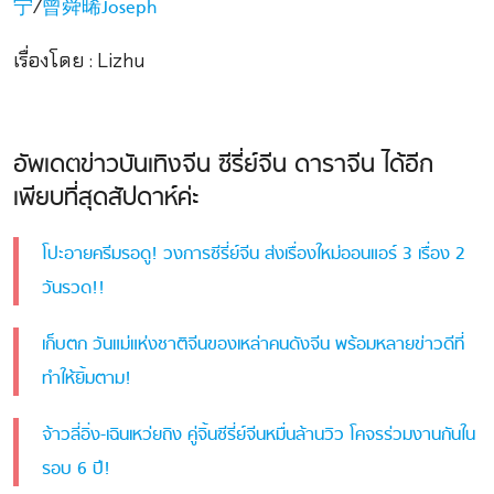
/
宁
曾舜晞Joseph
เรื่องโดย : Lizhu
อัพเดตข่าวบันเทิงจีน ซีรี่ย์จีน ดาราจีน ได้อีก
เพียบที่สุดสัปดาห์ค่ะ
โปะอายครีมรอดู! วงการซีรี่ย์จีน ส่งเรื่องใหม่ออนแอร์ 3 เรื่อง 2
วันรวด!!
เก็บตก วันแม่แห่งชาติจีนของเหล่าคนดังจีน พร้อมหลายข่าวดีที่
ทำให้ยิ้มตาม!
จ้าวลี่อิ่ง-เฉินเหว่ยถิง คู่จิ้นซีรี่ย์จีนหมื่นล้านวิว โคจรร่วมงานกันใน
รอบ 6 ปี!