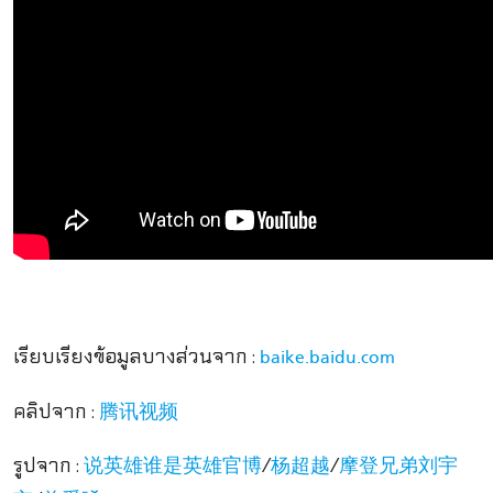
เรียบเรียงข้อมูลบางส่วนจาก :
baike.baidu.com
คลิปจาก :
腾讯视频
รูปจาก :
/
/
说英雄谁是英雄官博
杨超越
摩登兄弟刘宇