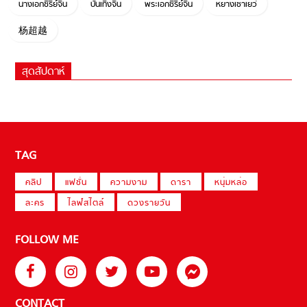
นางเอกซีรี่ย์จีน
บันเทิงจีน
พระเอกซีรี่ย์จีน
หยางเชาเยว่
杨超越
สุดสัปดาห์
TAG
คลิป
แฟชั่น
ความงาม
ดารา
หนุ่มหล่อ
ละคร
ไลฟ์สไตล์
ดวงรายวัน
FOLLOW ME
CONTACT