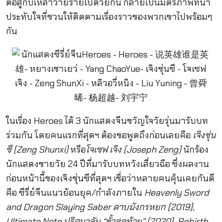
ต่อสู้กับเหล่าวายร้ายไปด้วยกัน กลายเป็นมิตรภาพที่น่า
ประทับใจที่ชวนให้ติดตามเรื่องราวของพวกเขาไปพร้อมๆ
กัน
ในเรื่อง Heroes ได้ 3 นักแสดงจีนขวัญใจวัยรุ่นมารับบท
ร่วมกัน โดยคนแรกที่สุดฯ ต้องขอพูดถึงก่อนเลยคือ
เจิงชุ่น
ซี (Zeng Shunxi)
หรือ
โจเซฟ เจิง (Joseph Zeng)
นักร้อง
นักแสดงชายวัย 24 ปีที่มารับบทหวังเสี่ยวฉือ ซึ่งผลงาน
ก่อนหน้านี้ของเจิงชุ่นซีที่สุดฯ เชื่อว่าหลายคนคุ้นเคยกันดี
คือ ซีรี่ย์จีนแนวย้อนยุค/กำลังภายใน
Heavenly Sword
and Dragon Slaying Saber ดาบมังกรหยก (2019),
Ultimate Note ปริศนาลับ “ขั้วสุดท้าย” (2020), Rebirth