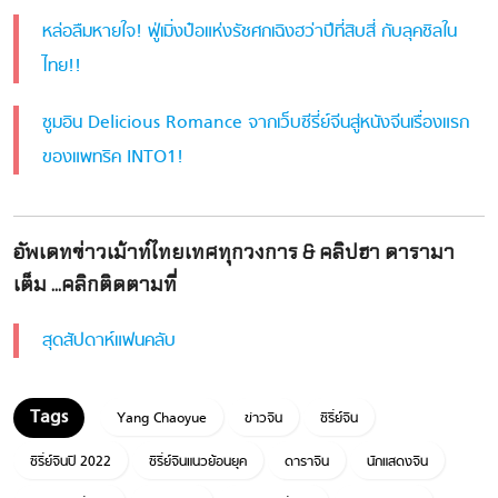
หล่อลืมหายใจ! ฟู่เมิ่งป๋อแห่งรัชศกเฉิงฮว่าปีที่สิบสี่ กับลุคชิลใน
ไทย!!
ซูมอิน Delicious Romance จากเว็บซีรี่ย์จีนสู่หนังจีนเรื่องแรก
ของแพทริค INTO1!
อัพเดทข่าวเม้าท์ไทยเทศทุกวงการ & คลิปฮา ดารามา
เต็ม ...คลิกติดตามที่
สุดสัปดาห์แฟนคลับ
Yang Chaoyue
ข่าวจีน
ซีรี่ย์จีน
ซีรี่ย์จีนปี 2022
ซีรี่ย์จีนแนวย้อนยุค
ดาราจีน
นักแสดงจีน