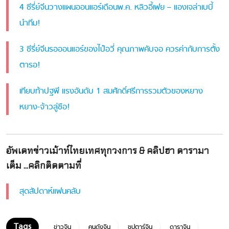
4 ซีรี่ย์จีนวางแผนออนแอร์เดือนพ.ค. หลิวอี้เฟย – แองเจล่าเบบี้
นำทีม!
3 ซีรี่ย์จีนรอออนแอร์ของไป๋อวี่ คุณภาพคับจอ ควรค่ากับการตั้ง
ตารอ!
เทียบท้าปฐพี แรงอันดับ 1 สมศักดิ์ศรีการรวมตัวของหยาง
หยาง-จ้าวลู่ซือ!
อัพเดทข่าวเม้าท์ไทยเทศทุกวงการ & คลิปฮา ดารามา
เต็ม ...คลิกติดตามที่
สุดสัปดาห์แฟนคลับ
ข่าวจีน
คนดังจีน
ซุปตาร์จีน
ดาราจีน