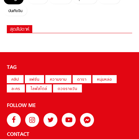
บันเทิงจีน
สุดสัปดาห์
TAG
คลิป
แฟชั่น
ความงาม
ดารา
หนุ่มหล่อ
ละคร
ไลฟ์สไตล์
ดวงรายวัน
FOLLOW ME
CONTACT