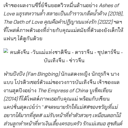
เจ้าของผลงานซีรี่ย์จีนยอดวิวหมื่นล้านอย่าง
Ashes of
Love มธุรสหวานล้ำ สลายเป็นเถ้าราวเกล็ดน้ำค้าง (2018),
The Oath of Love คุณคือคำปฏิญาณแห่งรัก (2022)
ฯลฯ
ที่โพสต์ภาพตัวเองที่ถ่ายกับคุณแม่สมัยที่ตัวเองยังเด็กให้
แฟนๆ ได้ดูกันด้วย
ฟ่านปิงปิง (Fan Bingbing)
นักแสดงหญิง นักธุรกิจ นาง
แบบ โปรดิวเซอร์ตัวแม่ของวงการบันเทิงจีน เจ้าของผล
งานสุดปังอย่าง
The Empress of China บูเช็คเทียน
(2014)
ก็ได้โพสต์ภาพเธอกับคุณแม่ พร้อมกับเขียน
แคปชั่นสุดเปย์ว่า “
#จดหมายรักให้แม่##ของขวัญที่แม่
อยากได้มากที่สุด# แม่รับหน้าที่ทำตัวสวยๆ เหมือนดอกไม้
ส่วนลูกทำหน้าที่หาเงินเลี้ยงครอบครัว รักแม่เสมอ สุขสันต์