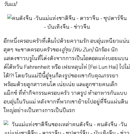
วันแม่
”
อีกหนึ่งครอบครัวที่เต็มไปด้วยความรัก อบอุ่นเหนียวแน่น
สุดๆ จะขาดครอบครัวของ
อู๋จุน (Wu Zun)
นักร้อง นัก
แสดงชาวบรูไนที่โด่งดังจากการเป็นไอดอลแห่งบอยแบน
ด์ไต้หวัน Fahrenheit หรือ เฟยหลุนไห่ (Fei Lun Hai) ไปไม่
ได้!?! โดยวันแม่ปีนี้อู๋จุนก็ลงรูปของเขากับคุณภรรยา
พร้อมด้วยลูกสาวคนโต เน่ยเน่ย และลูกชายคนเล็ก
แม็กซ์ ที่ทำกิจกรรมครอบครัว วาดรูป ทำอาหารกันแบบ
อบอุ่นในวันแม่ หลังจากที่พวกเขาย้ายไปอยู่ที่จีนแผ่นดิน
ใหญ่อย่างเป็นทางการเป็นปีแรก