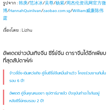
รูปจาก :
/
/
/
/
韩庚
范冰冰
吴尊
杨紫
周杰伦资讯网官方微
/
/
/
博
HannahQuinlivan
zaobao.com.sg
William威廉陈伟
霆
เรื่องโดย : Lizhu
อัพเดตข่าวบันเทิงจีน ซีรี่ย์จีน ดาราจีนได้อีกเพียบ
ที่สุดสัปดาห์ค่ะ
จ้าวลี่อิ่ง-เฉินเหว่ยถิง คู่จิ้นซีรี่ย์จีนหมื่นล้านวิว โคจรร่วมงานกันใน
รอบ 6 ปี!
อัพเดต คู่จิ้นคุณหมอขา ซุปตาร์มาแล้ว ปัจจุบันทำอะไรกันอยู่
หลังซีรี่ย์ครบรอบ 2 ปี!