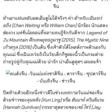
ทำเอาแฟนคลับอดเอ็นดูไม่ได้จริงๆ ค่า สำหรับ
เฉินเหว่
ยถิง (Chen Weiting หรือ William Chan)
นักร้อง นักแสดง
ฮ่องกง แฟชั่นไอคอนที่หลายคนรู้จักกันดีจาก
Legend of
Zu Mountain ศึกเทพยุทธภูผาซู (2015), The Mystic Nine
เก้าสกุล (2016)
เป็นต้น ซึ่งเจ้าตัวได้โพสต์ภาพตัวเองกับ
คุณแม่ ซึ่งเฉินเหว่ยถิงในวัยเด็กก็ชูสองนิ้วเป็นกระต่าย
ถ่ายรูปคู่กับคุณแม่ด้วย น่ารัก น่าเอ็นดูสุดๆ เลยละจ้า
ปิดท้ายด้วยอีกหนึ่งข่าวดีในช่วงเทศกาลวันแม่ของจีน
ด้วยข่าวของ
คุนหลิง (Kun Ling)
หรือ
ฮันนาห์ ควินลิแวน
(Hannah Quinlivan)
ภรรยาสุดสวยของ
เจย์ โชว์ (Jay