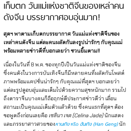
เก็บตก วันแม่แห่งชาติจีนของเหล่าคน
ดังจีน บรรยากาศอบอุ่นมาก!
สุดฯ พาตามเก็บตกบรรยากาศ วันแม่แห่งชาติจีนของ
เหล่าคนดังจีน แต่ละคนผลัดกันลงรูปน่ารักๆ กับคุณแม่
พร้อมหลายข่าวดีที่บอกเลยว่า ชวนยิ้มตาม!!
เนื่องในวันที่ 8 พ.ค. ของทุกปีเป็นวันแม่แห่งชาติของจีน
ซึ่งคนดังในวงการบันเทิงจีนก็มีหลายคนที่ผลัดกันโพสต์
ภาพพร้อมแคปชั่นน่ารักๆ กับคุณแม่ที่สุดฯ บอกเลยว่า
แต่ละรูปดูอบอุ่นและเต็มไปด้วยความสุขหนักมาก รวมไป
ถึงดาราจีนบางคนก็ถือฤกษ์ดีประกาศข่าวดีว่า เลื่อน
สถานะเป็นคุณแม่เต็มตัวแล้วด้วย ซึ่งคนแรกที่สุดฯ ต้อง
ขอพูดถึงก่อนเลยคือ
เซลินา เจด (Celina Jade)
นักแสดง
และภรรยาสาวสวยของ
นัก
หานเกิง
หรือ
ฮันเกิง (Han Geng)