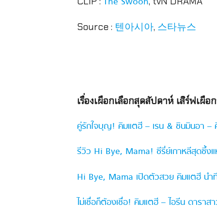
CLIP :
, tvN DRAMA
The Swoon
Source :
,
텐아시아
스타뉴스
เรื่องเผือกเลือกสุดสัปดาห์ เสิร์ฟเผือ
คู่รักใจบุญ! คิมแตฮี – เรน & ชินมินอา – ค
รีวิว Hi Bye, Mama! ซีรี่ย์เกาหลีสุดซึ้ง
Hi Bye, Mama เปิดตัวสวย คิมแตฮี นำที
ไม่เชื่อก็ต้องเชื่อ! คิมแตฮี – ไอรีน ดาราส