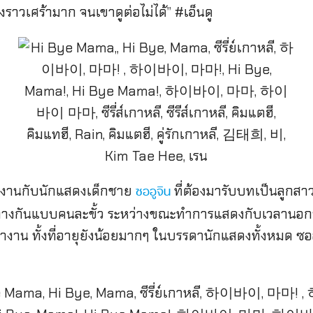
องราวเศร้ามาก จนเขาดูต่อไม่ได้” #เอ็นดู
่วมงานกับนักแสดงเด็กชาย
ที่ต้องมารับบทเป็นลูกสาวข
ซออูจิน
่างกันแบบคนละขั้ว ระหว่างขณะทำการแสดงกับเวลานอกจอ
 ทั้งที่อายุยังน้อยมากๆ ในบรรดานักแสดงทั้งหมด ซออูจิน