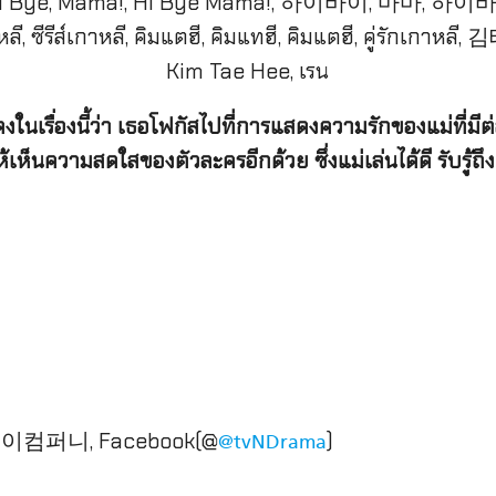
งในเรื่องนี้ว่า เธอโฟกัสไปที่การแสดงความรักของแม่ที่ม
็นความสดใสของตัวละครอีกด้วย ซึ่งแม่เล่นได้ดี รับรู้ถึ
제이컴퍼니, Facebook(@
)
@tvNDrama