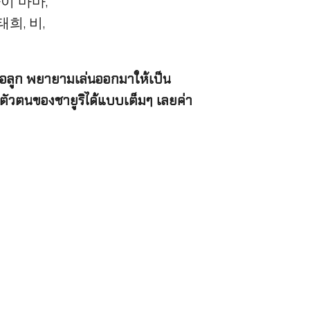
ีต่อลูก พยายามเล่นออกมาให้เป็น
งตัวตนของชายูริได้แบบเต็มๆ เลยค่า