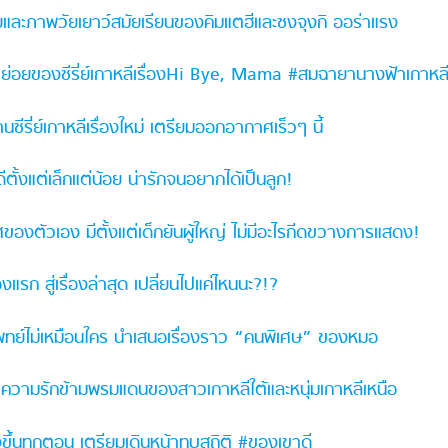
ละภาพวัยเยาว์สมัยเรียนของคิมแตฮีและซงจุงกิ ออร่าแรง
ย่อยของซีรี่ย์เกาหลีเรื่องHi Bye, Mama #สมฉายานางฟ้าเกาหล
ี่ย์เกาหลีเรื่องใหม่ เตรียมออกอากาศเร็วๆ นี้
งแต่เล็กแต่น้อย น่ารักจนอยากได้เป็นลูก!
องตัวเอง มีตั้งแต่เด็กยันผู้ใหญ่ ไม่มีอะไรกีดขวางการแสดง!
รก สู่เรื่องล่าสุด เปลี่ยนไปแค่ไหนนะ?!?
วแพทย์ไม่เหมือนใคร นำเสนอเรื่องราว “คนพิเศษ” ของหมอ
ความรักข้ามพรมแดนของสาวเกาหลีใต้และหนุ่มเกาหลีเหนือ
งขึ้นทุกตอน เตรียมเดินหน้าทุบสถิติ #ของเขาดี