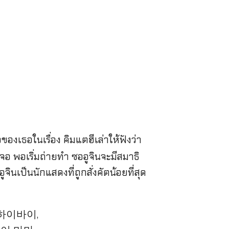
องเธอในเรื่อง คิมแตฮีเล่าให้ฟังว่า
 พอเริ่มถ่ายทำ ซออูจินจะมีสมาธิ
เป็นนักแสดงที่ถูกสั่งคัตน้อยที่สุด