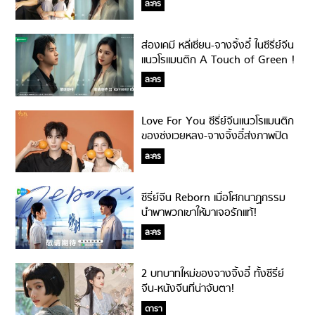
ละคร
ส่องเคมี หลี่เซี่ยน-จางจิ้งอี๋ ในซีรี่ย์จีน
แนวโรแมนติก A Touch of Green !
ละคร
Love For You ซีรี่ย์จีนแนวโรแมนติก
ของซ่งเวยหลง-จางจิ้งอี๋ส่งภาพปิด
กล้องเรียกน้ำย่อย!
ละคร
ซีรี่ย์จีน Reborn เมื่อโศกนาฏกรรม
นำพาพวกเขาให้มาเจอรักแท้!
ละคร
2 บทบาทใหม่ของจางจิ้งอี๋ ทั้งซีรี่ย์
จีน-หนังจีนที่น่าจับตา!
ดารา