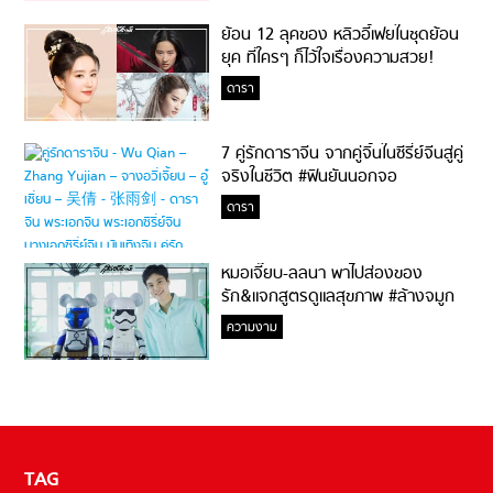
ย้อน 12 ลุคของ หลิวอี้เฟยในชุดย้อน
ยุค ที่ใครๆ ก็ไว้ใจเรื่องความสวย!
ดารา
7 คู่รักดาราจีน จากคู่จิ้นในซีรี่ย์จีนสู่คู่
จริงในชีวิต #ฟินยันนอกจอ
ดารา
หมอเจี๊ยบ-ลลนา พาไปส่องของ
รัก&แจกสูตรดูแลสุขภาพ #ล้างจมูก
ไม่ยากจะสอนให้
ความงาม
TAG