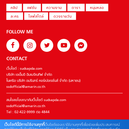
คลิป
แฟชั่น
ความงาม
ดารา
หนุ่มหล่อ
ละคร
ไลฟ์สไตล์
ดวงรายวัน
FOLLOW ME
CONTACT
เว็บไซต์ : sudsapda.com
บริษัท เอเอ็มอี อิมเมจิเนทีฟ จำกัด
ในเครือ บริษัท อมรินทร์ คอร์เปอเรชั่นส์ จำกัด (มหาชน)
ssdofficial@amarin.co.th
สนใจลงโฆษณากับเว็บไซต์ sudsapda.com
ssdofficial@amarin.co.th
Tel : 02-422-9999 ต่อ 4844
เว็บไซต์นี้มีการใช้งานคุกกี้
เว็บไซต์ของเราใช้งานคุกกี้เพื่อช่วยเพิ่มประสบการณ์
ติดต่อแจ้งปัญหาหรือร้องเรียน