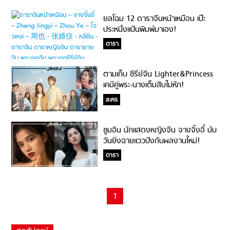
ยลโฉม 12 ดาราจีนหน้าเหมือน เป๊ะ
ประหนึ่งแป้นพิมพ์มาเอง!
ดารา
ตามเก็บ ซีรี่ย์จีน Lighter&Princess
เคมีคู่พระ-นางเต็มสิบไม่หัก!
ละคร
ซูมอิน นักแสดงหญิงจีน จางจิ้งอี๋ นับ
วันยิ่งฉายแววปังกับผลงานใหม่!
ดารา
1