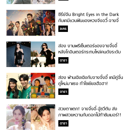
ซีรี่ย์จีน Bright Eyes in the Dark
กับเคมีชวนฟินของหวงจิ่งอวี๋-จางจิ้
งอี๋!
ละคร
ส่อง งานพรีเซ็นเตอร์ของจางจิ้งอี๋
หลังโกอินเตอร์กระทบไหล่คนดังระดับ
โลก!
ดารา
ส่อง ฟ่านเฉิงเฉิงกับจางจิ้งอี๋ เคมีคู่จิ้น
คู่ใหม่มาแรง ทำโซเชียลฮือฮา!
ดารา
สวยตาแตก! จางจิ้งอี๋-จู้ซวี่ตัน ส่ง
ภาพสวยหวานกับดอกไม้ท้าซัมเมอร์!!
ดารา