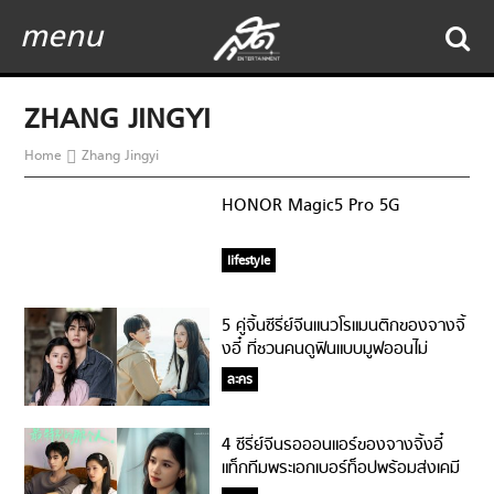
menu
ZHANG JINGYI
Home
Zhang Jingyi
HONOR Magic5 Pro 5G
lifestyle
5 คู่จิ้นซีรี่ย์จีนแนวโรแมนติกของจางจิ้
งอี๋ ที่ชวนคนดูฟินแบบมูฟออนไม่
ไหว!?!
ละคร
4 ซีรี่ย์จีนรอออนแอร์ของจางจิ้งอี๋
แท็กทีมพระเอกเบอร์ท็อปพร้อมส่งเคมี
สุดจิ้น!