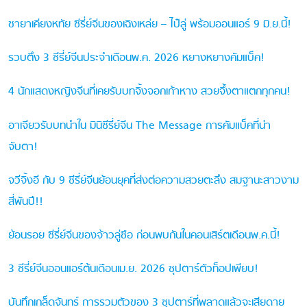
ชายาเคียงหทัย ซีรี่ย์จีนของเฉิงเหล่ย – ไป๋ลู่ พร้อมออนแอร์ 9 มิ.ย.นี้!
รวบตึง 3 ซีรี่ย์จีนประจำเดือนพ.ค. 2026 หยางหยางคัมแบ็ค!
4 นักแสดงหญิงจีนที่เคยรับบทจิ้งจอกเก้าหาง สวยจึ้งตาแตกทุกคน!
อาเจียวรับบทนำใน มินิซีรี่ย์จีน The Message การคัมแบ็คที่น่า
จับตา!
จวีจิ้งอี กับ 9 ซีรี่ย์จีนย้อนยุคที่ส่งต่อความสวยตะลึง สมฐานะสาวงาม
สี่พันปี!!
ย้อนรอย ซีรี่ย์จีนของจ้าวลู่ซือ ก่อนพบกันในคอนเสิร์ตเดือนพ.ค.นี้!
3 ซีรี่ย์จีนออนแอร์ต้นเดือนเม.ย. 2026 ซุปตาร์ตัวท็อปเพียบ!
บันทึกเกล็ดจันทร์ การรวมตัวของ 3 ซุปตาร์ที่พลาดแล้วจะเสียดาย