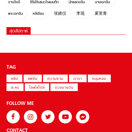
จางจิ้งอี๋
ซีรี่ย์จีนแนวโรแมนติก
นักแสดงจีน
นางเอกจีน
พระเอกจีน
หลี่เซี่ยน
张婧仪
李现
雾里青
สุดสัปดาห์
TAG
คลิป
แฟชั่น
ความงาม
ดารา
หนุ่มหล่อ
ละคร
ไลฟ์สไตล์
ดวงรายวัน
FOLLOW ME
CONTACT