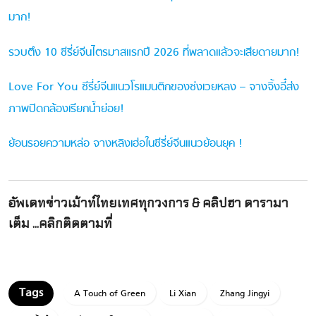
มาก!
รวบตึง 10 ซีรี่ย์จีนไตรมาสแรกปี 2026 ที่พลาดแล้วจะเสียดายมาก!
Love For You ซีรี่ย์จีนแนวโรแมนติกของซ่งเวยหลง – จางจิ้งอี๋ส่ง
ภาพปิดกล้องเรียกน้ำย่อย!
ย้อนรอยความหล่อ จางหลิงเฮ่อในซีรี่ย์จีนแนวย้อนยุค !
อัพเดทข่าวเม้าท์ไทยเทศทุกวงการ & คลิปฮา ดารามา
เต็ม ...คลิกติดตามที่
A Touch of Green
Li Xian
Zhang Jingyi