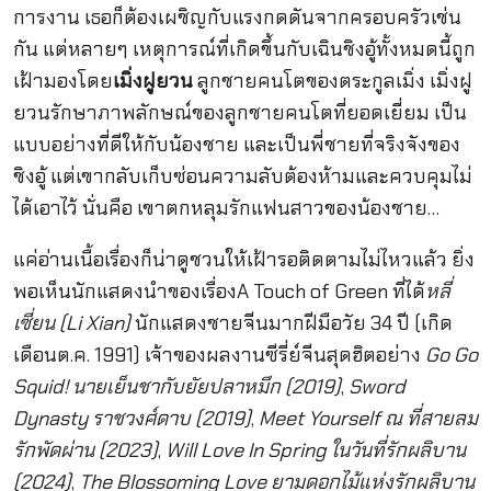
การงาน เธอก็ต้องเผชิญกับแรงกดดันจากครอบครัวเช่น
กัน แต่หลายๆ เหตุการณ์ที่เกิดขึ้นกับเฉินชิงอู้ทั้งหมดนี้ถูก
เฝ้ามองโดย
เมิ่งฝูยวน
ลูกชายคนโตของตระกูลเมิ่ง เมิ่งฝู
ยวนรักษาภาพลักษณ์ของลูกชายคนโตที่ยอดเยี่ยม เป็น
แบบอย่างที่ดีให้กับน้องชาย และเป็นพี่ชายที่จริงจังของ
ชิงอู้ แต่เขากลับเก็บซ่อนความลับต้องห้ามและควบคุมไม่
ได้เอาไว้ นั่นคือ เขาตกหลุมรักแฟนสาวของน้องชาย…
แค่อ่านเนื้อเรื่องก็น่าดูชวนให้เฝ้ารอติดตามไม่ไหวแล้ว ยิ่ง
พอเห็นนักแสดงนำของเรื่องA Touch of Green ที่ได้
หลี่
เซี่ยน (Li Xian)
นักแสดงชายจีนมากฝีมือวัย 34 ปี (เกิด
เดือนต.ค. 1991) เจ้าของผลงานซีรี่ย์จีนสุดฮิตอย่าง
Go Go
Squid! นายเย็นชากับยัยปลาหมึก (2019)
,
Sword
Dynasty ราชวงศ์ดาบ (2019)
,
Meet Yourself ณ ที่สายลม
รักพัดผ่าน (2023)
,
Will Love In Spring ในวันที่รักผลิบาน
(2024)
,
The Blossoming Love ยามดอกไม้แห่งรักผลิบาน