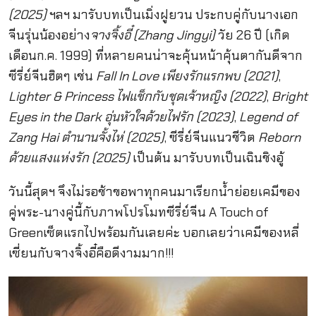
(2025)
ฯลฯ มารับบทเป็นเมิ่งฝูยวน ประกบคู่กับนางเอก
จีนรุ่นน้องอย่าง
จางจิ้งอี๋ (Zhang Jingyi)
วัย 26 ปี (เกิด
เดือนก.ค. 1999) ที่หลายคนน่าจะคุ้นหน้าคุ้นตากันดีจาก
ซีรี่ย์จีนฮิตๆ เช่น
Fall In Love เพียงรักแรกพบ (2021)
,
Lighter & Princess ไฟแช็กกับชุดเจ้าหญิง (2022)
,
Bright
Eyes in the Dark อุ่นหัวใจด้วยไฟรัก (2023)
,
Legend of
Zang Hai ตำนานจั้งไห่ (2025)
, ซีรี่ย์จีนแนวชีวิต
Reborn
ด้วยแสงแห่งรัก (2025)
เป็นต้น มารับบทเป็นเฉินชิงอู้
วันนี้สุดฯ จึงไม่รอช้าขอพาทุกคนมาเรียกน้ำย่อยเคมีของ
คู่พระ-นางคู่นี้กับภาพโปรโมทซีรี่ย์จีน A Touch of
Greenเซ็ตแรกไปพร้อมกันเลยค่ะ บอกเลยว่าเคมีของหลี่
เซี่ยนกับจางจิ้งอี๋คือดีงามมาก!!!