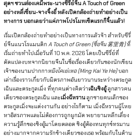
สุดฯ ชวนส่องเคมีพระ-นางซีรี่ย์จีน A Touch of Green
อย่างหลี่เซี่ยน-จางจิ้งอี๋ หลังเปิดกล้องถ่ายทำอย่างเป็น
ทางการ บอกเลยว่าแค่ภาพโปรโมทเซ็ตแรกก็จิ้นแล้ว!
เริ่มเปิดกล้องถ่ายทำอย่างเป็นทางการแล้วจ้า สำหรับซีรี่
ย์จีนแนวโรแมนติก
A Touch of Green (ชื่อจีน 雾里青)
ที่
เริ่มถ่ายทำไปเมื่อวันที่ 10 พ.ค. 2026 โดยเป็นซีรี่ย์ที่
ดัดแปลงบทจากนิยายจีนในชื่อเรื่องเดียวกันของนักเขียน
เจ้าของนามปากกา
หมิงไคเย่เหอ (Ming Kai Ye He)
บอก
เล่าเรื่องราวเกี่ยวกับมิตรภาพอันยาวนานระหว่างตระกูล
เฉินและตระกูลเมิ่ง ที่ทุกคนต่างคิดว่า
เฉินชิงอู้
ลูกสาวคน
เดียวของตระกูลเฉิน และ
เมิ่งฉีหราน
ลูกชายคนเล็กของ
ตระกูลเมิ่งจะแต่งงานกัน อย่างไรก็ตาม เมิ่งฉีหรานผู้โหย
หาอิสรภาพและไม่ต้องการถูกผูกมัด พยายามหลีกเลี่ยง
ความรู้สึกของชิงอู้มาโดยตลอด ชิงอู้ต้องทนทุกข์ทรมาน
อย่างมากจากความรักข้างเดียวของเธอ พร้อมกับในด้าน