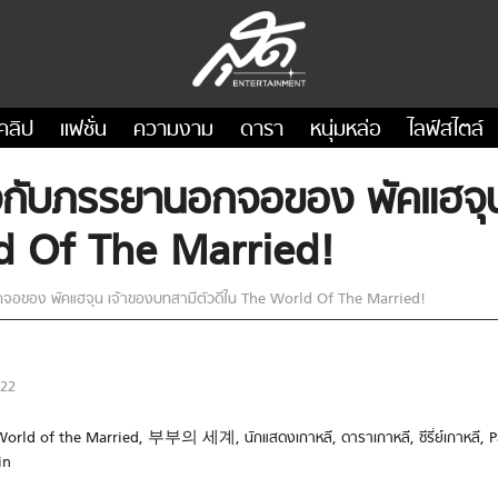
คลิป
แฟชั่น
ความงาม
ดารา
หนุ่มหล่อ
ไลฟ์สไตล์
ิงกับภรรยานอกจอของ พัคแฮจุ
ld Of The Married!
กจอของ พัคแฮจุน เจ้าของบทสามีตัวดีใน The World Of The Married!
022