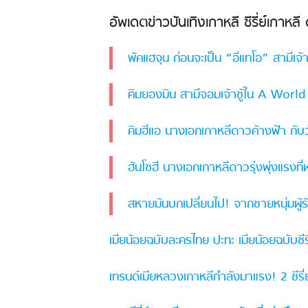
อัพเดตข่าวบันเทิงเกาหลี ซีรี่ย์เกาหล
พัคแฮจุน ก่อนจะเป็น “อีแทโอ” สามีเ
คิมยองมิน สามีจอมเจ้าชู้ใน A Worl
คิมฮีแอ นางเอกเกาหลีดาวค้างฟ้า กับวั
ฮันโซฮี นางเอกเกาหลีดาวรุ่งพุ่งแรง
สหายมันบกเปลี่ยนไป! จากชายหนุ่มผู้รั
เมียน้อยฉบับละครไทย ปะทะ เมียน้อยฉบับซี
เทรนด์เมียหลวงเกาหลีกำลังมาแรง! 2 ซีรี่ย