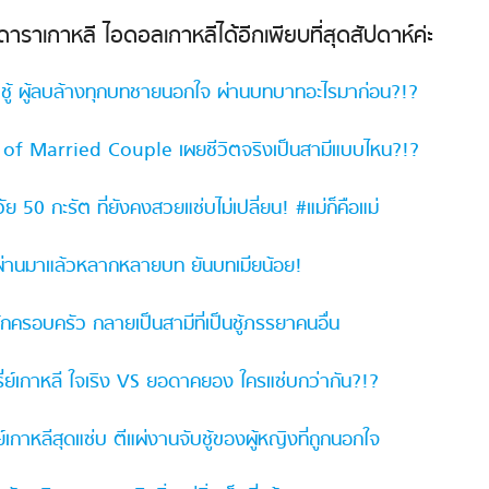
ี ดาราเกาหลี ไอดอลเกาหลีได้อีกเพียบที่สุดสัปดาห์ค่ะ
จ้าชู้ ผู้ลบล้างทุกบทชายนอกใจ ผ่านบทบาทอะไรมาก่อน?!?
d of Married Couple เผยชีวิตจริงเป็นสามีแบบไหน?!?
ย 50 กะรัต ที่ยังคงสวยแซ่บไม่เปลี่ยน! #แม่ก็คือแม่
ที่ผ่านมาแล้วหลากหลายบท ยันบทเมียน้อย!
กครอบครัว กลายเป็นสามีที่เป็นชู้ภรรยาคนอื่น
รี่ย์เกาหลี ใจเริง VS ยอดาคยอง ใครแซ่บกว่ากัน?!?
์เกาหลีสุดแซ่บ ตีแผ่งานจับชู้ของผู้หญิงที่ถูกนอกใจ