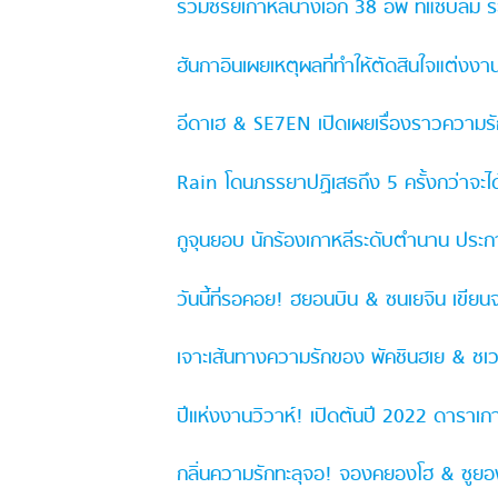
รวมซีรี่ย์เกาหลีนางเอก 38 อัพ ที่แซ่บลืม ระ
ฮันกาอินเผยเหตุผลที่ทำให้ตัดสินใจแต่งง
อีดาเฮ & SE7EN เปิดเผยเรื่องราวความรักแ
Rain โดนภรรยาปฏิเสธถึง 5 ครั้งกว่าจะได้
กูจุนยอบ นักร้องเกาหลีระดับตำนาน ประกา
วันนี้ที่รอคอย! ฮยอนบิน & ซนเยจิน เขี
เจาะเส้นทางความรักของ พัคชินฮเย & ชเวแทจ
ปีแห่งงานวิวาห์! เปิดต้นปี 2022 ดาราเก
กลิ่นความรักทะลุจอ! จองคยองโฮ & ซูย