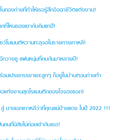
นกองถ่ายที่ทำให้เธอรู้สึกอิจฉาชีวิตแต่งงาน!
อกที่ไหนของเขากับคิมแทฮี!
ชว์โมเมนต์หวานทะลุจอในรายการเกาหลี!
อีกวางซู แฟนหนุ่มที่คบกันมาหลายปี!
ร้อมเปรยภรรยาและลูกๆ ก็อยู่ในบ้านตอนถ่ายทำ
ีขอแต่งงานสุดโรแมนติกของโจจองซอก!
 นางเอกเกาหลีว่าที่คุณแม่ป้ายแดง ในปี 2022 !!!
คนที่นิสัยไม่ค่อยเข้ากับเธอ!