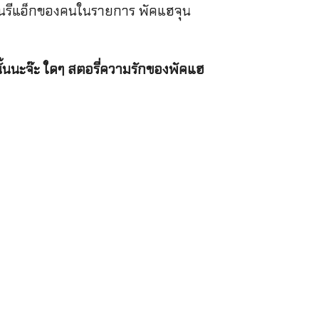
เห็นรีแอ็กของคนในรายการ พัคแฮจุน
านั้นนะจ๊ะ ใดๆ สตอรี่ความรักของพัคแฮ