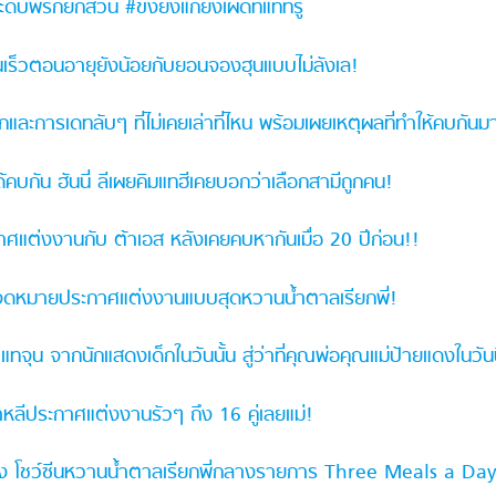
ดับพริกยกสวน #ขิงยิ่งแก่ยิ่งเผ็ดที่แท้ทรู
านเร็วตอนอายุยังน้อยกับยอนจองฮุนแบบไม่ลังเล!
ละการเดทลับๆ ที่ไม่เคยเล่าที่ไหน พร้อมเผยเหตุผลที่ทำให้คบกันม
คบกัน ฮันนี่ ลีเผยคิมแทฮีเคยบอกว่าเลือกสามีถูกคน!
ศแต่งงานกับ ต้าเอส หลังเคยคบหากันเมื่อ 20 ปีก่อน!!
ยนจดหมายประกาศแต่งงานแบบสุดหวานน้ำตาลเรียกพี่!
ุน จากนักแสดงเด็กในวันนั้น สู่ว่าที่คุณพ่อคุณแม่ป้ายแดงในวันน
าหลีประกาศแต่งงานรัวๆ ถึง 16 คู่เลยแม่!
อง โชว์ซีนหวานน้ำตาลเรียกพี่กลางรายการ Three Meals a Day