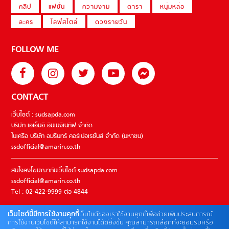
คลิป
แฟชั่น
ความงาม
ดารา
หนุ่มหล่อ
ละคร
ไลฟ์สไตล์
ดวงรายวัน
FOLLOW ME
CONTACT
เว็บไซต์ : sudsapda.com
บริษัท เอเอ็มอี อิมเมจิเนทีฟ จำกัด
ในเครือ บริษัท อมรินทร์ คอร์เปอเรชั่นส์ จำกัด (มหาชน)
ssdofficial@amarin.co.th
สนใจลงโฆษณากับเว็บไซต์ sudsapda.com
ssdofficial@amarin.co.th
Tel : 02-422-9999 ต่อ 4844
เว็บไซต์นี้มีการใช้งานคุกกี้
เว็บไซต์ของเราใช้งานคุกกี้เพื่อช่วยเพิ่มประสบการณ์
ติดต่อแจ้งปัญหาหรือร้องเรียน
การใช้งานเว็บไซต์ให้สามารถใช้งานได้ดียิ่งขึ้น คุณสามารถเลือกที่จะยอมรับหรือ