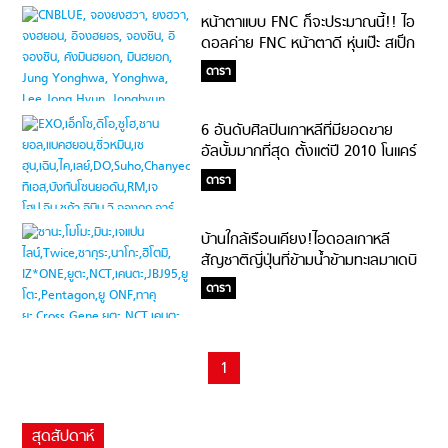
หน้าตาแบบ FNC ก็จะประมาณนี้!! ไอ
ดอลค่าย FNC หน้าตาดี หุ่นเป๊ะ สเป็ก
แฟนในอุดมคติ
ดารา
6 อันดับศิลปินเกาหลีที่มียอดขาย
อัลบั้มมากที่สุด ตั้งแต่ปี 2010 โนแคร์
แม้ยุคดิจิตอล #ขายบั้มต่อไม่รอแล้วนะ
ดารา
บ้านใกล้เรือนเคียง!ไอดอลเกาหลี
สัญชาติญี่ปุ่นที่ข้ามน้ำข้ามทะเลมาเดบิ
วท์ถึงแดนโสม
ดารา
1
สุดสัปดาห์