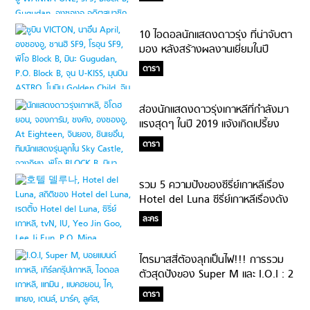
10 ไอดอลนักแสดงดาวรุ่ง ที่น่าจับตา
มอง หลังสร้างผลงานเยี่ยมในปี
2019!
ดารา
ส่องนักแสดงดาวรุ่งเกาหลีที่กำลังมา
แรงสุดๆ ในปี 2019 แจ้งเกิดเปรี้ยง
ตกแฟนคลับเพียบ
ดารา
รวม 5 ความปังของซีรี่ย์เกาหลีเรื่อง
Hotel del Luna ซีรี่ย์เกาหลีเรื่องดัง
ประจำปี 2019
ละคร
ไตรมาสสี่ต้องลุกเป็นไฟ!!! การรวม
ตัวสุดปังของ Super M และ I.O.I : 2
ไอดอลกรุ๊ปทีมอเวนเจอร์ #ร้อนแรงไม่
ดารา
หยุด