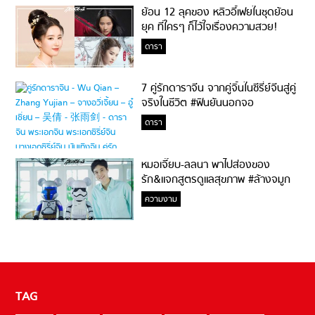
ย้อน 12 ลุคของ หลิวอี้เฟยในชุดย้อน
ยุค ที่ใครๆ ก็ไว้ใจเรื่องความสวย!
ดารา
7 คู่รักดาราจีน จากคู่จิ้นในซีรี่ย์จีนสู่คู่
จริงในชีวิต #ฟินยันนอกจอ
ดารา
หมอเจี๊ยบ-ลลนา พาไปส่องของ
รัก&แจกสูตรดูแลสุขภาพ #ล้างจมูก
ไม่ยากจะสอนให้
ความงาม
TAG