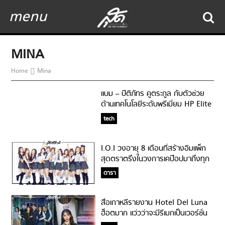
menu
MINA
Home
Mina
แบม – ปีติภัทร คูตระกูล กับตัวช่วย
ด้านเทคโนโลยีระดับพรีเมี่ยม HP Elite
Dragonfly
tech
I.O.I วงอายุ 8 เดือนที่สร้างอิมแพ็ก
สุดตราตรึงในวงการเคป๊อปมาถึงทุก
วันนี้!!!
ดารา
สื่อเกาหลีรายงาน Hotel Del Luna
ฮ็อตมาก แว่วว่าจะมีรีเมกเป็นเวอร์ชั่น
อเมริกา!