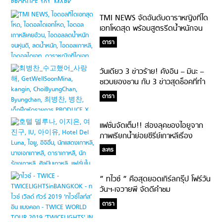
TMI NEWS จัดอันดับดาราหญิงที่ได
เอทโหดสุด พร้อมสูตรรีดน้ำหนักจน
หุ่นเป๊ะ
ดารา
วันเดียว 3 ข่าวร้าย! คังอิน – มินะ –
ชเวบยองชาน กับ 3 ข่าวสุดช็อคที่ทำ
เอาแฟนๆ ใจหาย
ดารา
แฟชั่นจัดเต็ม!! ส่องลุคของไอยูจาก
ภาพเรียกน้ำย่อยซีรี่ย์เกาหลีเรื่อง
Hotel Del Luna #ฟาดทุกชุด
ละคร
” ทไวซ์ ” คือสุดยอดเกิร์ลกรุ๊ป โฟร์วัน
วันฯ-เจวายพี จัดดีคำชม
#TWICELIGHTSinBANGKOK ล้น
ดารา
ไทม์ไลน์