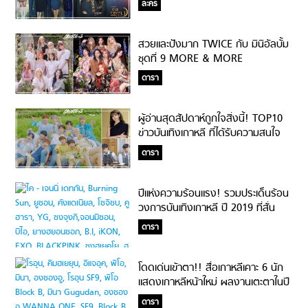
ละคร
สวยและปังมาก TWICE กับ มินิอัลบั้ม
ชุดที่ 9 MORE & MORE
ดารา
ผู้อ่านสุดสัปดาห์ถูกใจสิ่งนี้! TOP10
ข่าวบันเทิงเกาหลี ที่ได้รับความสนใจ
จากแฟนสุดสัปดาห์มากที่สุดในปี 2019
ดารา
ปีแห่งความร้อนแรง! รวมประเด็นร้อน
วงการบันเทิงเกาหลี ปี 2019 ที่สั่น
สะเทือนไปทั้งเอเชีย
ดารา
โดดเด่นเข้าตา!! สื่อเกาหลีเคาะ 6 นัก
แสดงเกาหลีหน้าใหม่ ผลงานเตะตาในปี
2019 มีแววปังดังพลุแตก
ดารา