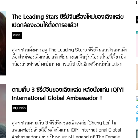
ป
The Leading Stars ซีรี่ย์จีนเรื่องใหม่ของเฉิงเหล่ย
เปิดกล้องชวนให้ตั้งตารอแล้ว!
ละคร
สุดฯ ชวนตั้งตารอดู The Leading Stars ซีรี่ย์จีนแนวโรแมนติก
เรื่องใหม่ของเฉิงเหล่ย แท็กทีมนางเอกจีนรุ่นน้อง เสิ่นอวี่เจี๋ย เปิด
กล้องถ่ายทำอย่างเป็นทางการแล้ว! เป็นอีกหนึ่งหนุ่มนักแสดง
ชายจีนที่ดีกรีความฮอตเพิ่มขึ้นอย่างต่อเนื่อง สำหรับเฉิงเหล่ย
(Cheng Lei) วัย 32 ปี (เกิดเดือนธ.ค. 1993) ที่ฝากฝีมือมาแล้วใน
ซีรี่ย์จีนฮิตๆ หลายเรื่อง ไม่ว่าจะเป็นซีรี่ย์จีนแนวย้อนยุค My
ตามเก็บ 3 ซีรี่ย์จีนของเฉิงเหล่ย หลังนั่งแท่น iQIYI
Journey to You เหนือเมฆาชะตาลิขิต (2023), Follow Your
International Global Ambassador !
Heart คะนึงรักหัวใจเพรียกหา (2024), Legend of The
Female General เหนือสมรภูมิ (2025), Shadow Love ปีศาจ
หนุ่มหล่อ
ราตรี (2025), How Dare You!? ทะลุมิติตะลุยวังหลวง
(2026) รวมไปถึงเรื่องล่าสุดอย่าง The First Jasmine ชายา
สุดฯ ชวนตามเก็บ 3 ซีรี่ย์จีนของเฉิงเหล่ย (Cheng Lei) ใน
เคียงหทัย ที่ออนแอร์ 9 มิ.ย. […]
แพลตฟอร์มอ้ายฉีอี้ หลังนั่งแท่น iQIYI International Global
Ambassador อย่างเป็นทางการ! Legend of The Female