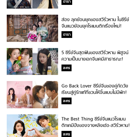
ดารา
ส่อง ลุคย้อนยุคของสวีรั่วหาน ในซีรี่ย์
จีนแนวย้อนยุคโรแมนติกเรื่องใหม่!
ดารา
5 ซีรี่ย์จีนสุดฟินของสวีรั่วหาน พิสูจน์
ความเป็นนางเอกจีนเคมีสาธารณะ!
ละคร
Go Back Lover ซีรี่ย์จีนของคู่กัดวัย
เรียนสู่คู่รักแท้ที่ชวนให้จิ้นแบบไม่มีพัก!
ละคร
The Best Thing ซีรี่ย์จีนแนวโรแมน
ติกเคมีปังของจางหลิงเฮ่อ-สวีรั่วหาน!
ละคร