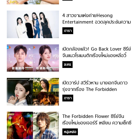
4 สาวงามแห่งค่ายHesong
Entertainment อวดลุคประชันความ
สวยในงานเดียวกัน!
ดารา
เปิดกล้องแล้ว! Go Back Lover ซีรี่ย์
จีนแนวโรแมนติกเรื่องใหม่ของหลี่อวิ๋
นรุ่ย-สวีรั่วหาน
ละคร
เปิดวาร์ป สวีรั่วหาน นางเอกจีนดาว
รุ่งจากเรื่อง The Forbidden
Flower!
ดารา
The Forbidden Flower ซีรี่ย์จีน
เรื่องใหม่ของเจอร์รี่ เหยียน ความเซ็กซี่
เต็มสิบไม่หัก!
หนุ่มหล่อ