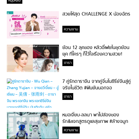
หนุ่มหล่อ
สวยให้สุด CHALLENGE X น้องฉัตร
ความงาม
ย้อน 12 ลุคของ หลิวอี้เฟยในชุดย้อน
ยุค ที่ใครๆ ก็ไว้ใจเรื่องความสวย!
ดารา
7 คู่รักดาราจีน จากคู่จิ้นในซีรี่ย์จีนสู่คู่
จริงในชีวิต #ฟินยันนอกจอ
ดารา
หมอเจี๊ยบ-ลลนา พาไปส่องของ
รัก&แจกสูตรดูแลสุขภาพ #ล้างจมูก
ไม่ยากจะสอนให้
ความงาม