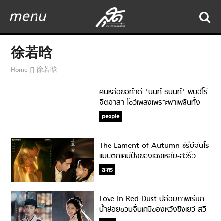
menu
徐若晗
Home
徐若晗
คนหล่อขอทำดี "นนท์ ธนนท์" พบฮีโร่
จิตอาสา โชว์เพลงเพราะพาเพลินทั้ง
โรงพยาบาล
people
The Lament of Autumn ซีรี่ย์จีนโร
แมนติกเคมีปังของเฉิงเหล่ย-สวีรั่ว
หาน!
ละคร
Love In Red Dust ปล่อยภาพเรียก
น้ำย่อยชวนจิ้นเคมีของหวังซิงเยว่-สวี
รั่วหาน!