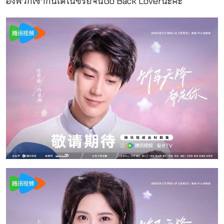
องพวกเขากันได้ในซีรี่ย์จีนGo Back Loverนะคะ