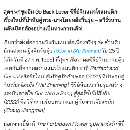
สุดฯ พาซูมอิน Go Back Lover ซีรี่ย์จีนแนวโรแมนติก
เรื่องใหม่ที่นำทีมคู่พระ-นางโดยหลี่อวิ๋นรุ่ย – สวีรั่วหาน
หลังเปิดกล้องอย่างเป็นทางการแล้ว!
เรียกว่าส่งต่อความปังกันแบบต่อเนื่องจริงๆ ค่ะ สำหรับ
นักแสดงหญิงจีนวัยรุ่น
วัย 25 ปี
สวีรั่วหาน (Xu Ruohan)
(เกิดวันที่ 27 ก.พ. 1998) ที่สุดฯ เชื่อว่าคอซีรี่ย์จีนน่าจะคุ้น
เคยกันดีจากผลงานแนวโรแมนติก อาทิ
Perfect and
Casual
หรือชื่อไทย
ลุ้นรักคู่รักกำมะลอ (2020)
ที่ประกบคู่
กับ
เว่ยเจ๋อหมิง (Wei Zheming)
, ซีรี่ย์จีนแนววัยรุ่น/สร้าง
แรงบันดาลใจ
Out With a Bang สู้สุดใจไปให้ถึงฝัน
(2022)
ที่สวีรั่วหานรับบทนางเอกคู่กับจาง
เจียงหมิน
(Zhang Jiangmin)
นอกจากนี้ยังมี
The Forbidden Flower บุปผาแห่งรัก
ซีรี่