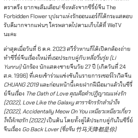
ตราตรึง ยากจะลืมเลือน! ซึ่งหลังจากซีรี่ย์จีน The
Forbidden Flower บุปผาแห่งรักออนแอร์ก็ได้กระแสตอบ
รับดีมากจากแฟนๆ ใครพลาดไปตามเก็บได้ที่ WeTV
นะคะ
ล่าสุดเมื่อวันที่ 6 ต.ค. 2023 สวีรั่วหานก็ได้เปิดกล้องถ่าย
ทำซีรี่ย์จีนเรื่องใหม่ที่เธอประกบคู่กับ
หลี่อวิ๋นรุ่ย (Li
Yunrui)
นักร้อง นักแสดงชายจีนวัย 27 ปี (เกิดวันที่ 24
ส.ค. 1996) ที่เคยเข้าร่วมแข่งขันในรายการเซอร์ไวเวิลจีน
CHUANG 2019
และก่อนหน้านี้เคยฝากฝีมือมาแล้วในซีรี่
ย์จีนเรื่อง
The Oath of Love คุณคือคำปฏิญาณแห่งรัก
(2022), Love Like the Galaxy ดาราจักรรักลำนำใจ
(2022), Accidentally Meow On You เหมียวเหมียวเกี่ยว
ใจให้เจอรัก (2022)
เป็นต้น โดยทั้งคู่ได้ประกบคู่กันในซีรี่ย์
จีนเรื่อง
Go Back Lover (ชื่อจีน 竹马天降都是你)