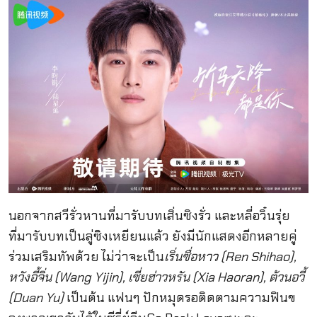
นอกจากสวีรั่วหานที่มารับบทเสิ่นซิงรั่ว และหลี่อวิ๋นรุ่ย
ที่มารับบทเป็นลู่ซิงเหยียนแล้ว ยังมีนักแสดงอีกหลายคู่
ร่วมเสริมทัพด้วย ไม่ว่าจะเป็น
เริ่นซื่อหาว (Ren Shihao),
หวังอี้จิ่น (Wang Yijin), เซี่ยฮ่าวหรัน (Xia Haoran), ต้วนอวี้
(Duan Yu)
เป็นต้น แฟนๆ ปักหมุดรอติดตามความฟินข