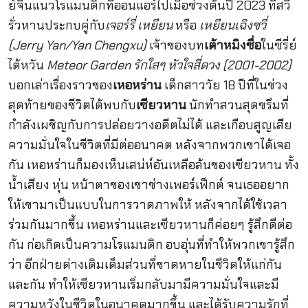
ย์จีนแนวโรแมนติกที่ออนแอร์ไปเมื่อช่วงต้นปี 2023 ที่สวี
รั่วหานประกบคู่กับ
เจอร์รี่ เหยียน
หรือ
เหยียนเฉิงซวี่
(Jerry Yan/Yan Chengxu)
เจ้าของบท
เต้าหมิงซื่อ
ในซีรี่ย์
ไต้หวัน
Meteor Garden รักใสๆ หัวใจสี่ดวง (2001-2002)
บอกเล่าเรื่องราวของ
เหอหร่าน
เด็กสาววัย 18 ปีที่ในช่วง
สุดท้ายของชีวิตได้พบกับ
เซียวหาน
นักทำสวนสุดขรึมที่
กำลังเผชิญกับการปล่อยวางอดีตไม่ได้ และเกือบสูญเสีย
ความมั่นใจในชีวิตที่มีต่ออนาคต หลังจากพวกเขาได้เจอ
กัน เหอหร่านก็มองเห็นเสน่ห์อันเหลือล้นของเซียวหาน ทั้ง
น้ำเสียง หุ่น หน้าตาของเขาช่างเพอร์เฟ็กต์ จนเธออยาก
ให้เขามาเป็นแบบในการวาดภาพให้ หลังจากได้ใช้เวลา
ร่วมกันมากขึ้น เหอหร่านและเซียวหานก็ค่อยๆ รู้สึกดีต่อ
กัน ก่อเกิดเป็นความโรแมนติก อบอุ่นที่ทำให้พวกเขารู้สึก
ว่า อีกฝ่ายต่างเติมเต็มส่วนที่ขาดหายในชีวิตให้แก่กัน
และกัน ทำให้เซียวหานเริ่มกลับมามีความมั่นใจและมี
ความหวังในชีวิตในอนาคตมากขึ้น และได้รับความรักที่