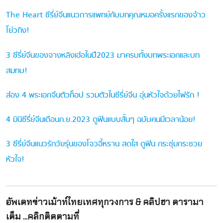
The Heart ซีรี่ย์จีนแนวการแพทย์กับบทคุณหมอครั้งแรกของจ้าว
โย่วถิง!
3 ซีรี่ย์จีนของจางหลิงเฮ่อในปี2023 มาครบทั้งบทพระเอกและบท
สมทบ!
ส่อง 4 พระเอกจีนตัวท็อป รวมตัวในซีรี่ย์จีน อุ่นหัวใจด้วยไฟรัก !
4 มินิซีรี่ย์จีนเดือนก.ย.2023 ดูฟินแบบสั้นๆ ฉบับคนมีเวลาน้อย!
3 ซีรี่ย์จีนแนวรักวัยรุ่นของโจวอี้หราน สดใส ดูฟิน กระชุ่มกระชวย
หัวใจ!
อัพเดทข่าวเม้าท์ไทยเทศทุกวงการ & คลิปฮา ดารามา
เต็ม ...คลิกติดตามที่