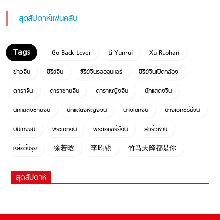
สุดสัปดาห์แฟนคลับ
Go Back Lover
Li Yunrui
Xu Ruohan
ข่าวจีน
ซีรี่ย์จีน
ซีรี่ย์จีนรอออนแอร์
ซีรี่ย์จีนเปิดกล้อง
ดาราจีน
ดาราชายจีน
ดาราหญิงจีน
นักแสดงจีน
นักแสดงชายจีน
นักแสดงหญิงจีน
นางเอกจีน
นางเอกซีรี่ย์จีน
บันเทิงจีน
พระเอกจีน
พระเอกซีรี่ย์จีน
สวีรั่วหาน
หลี่อวิ๋นรุ่ย
徐若晗
李昀锐
竹马天降都是你
สุดสัปดาห์