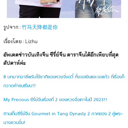
รูปจาก :
竹马天降都是你
เรื่องโดย : Lizhu
อัพเดตข่าวบันเทิงจีน ซีรี่ย์จีน ดาราจีนได้อีกเพียบที่สุด
สัปดาห์ค่ะ
8 บทบาทอาชีพรับใช้ชาติของหวงจิ่งอวี๋ ทั้งจอเงินและจอแก้ว กี่เรื่องก็
กวาดคำชมเรียบ!!
My Precious ซีรี่ย์จีนเรื่องที่ 2 ของหวงจื่อเทาในปี 2023!!
ตามเก็บซีรี่ย์จีน Gourmet in Tang Dynasty 2 ภาคของ 2 คู่พระ-
นางชวนจิ้น!