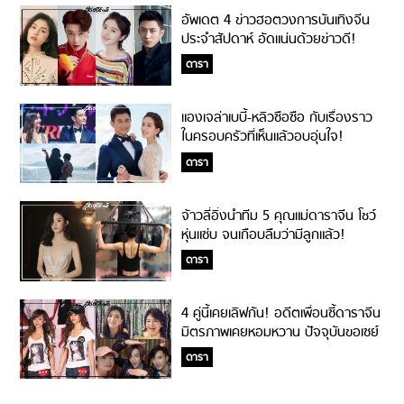
อัพเดต 4 ข่าวฮอตวงการบันเทิงจีน
ประจำสัปดาห์ อัดแน่นด้วยข่าวดี!
ดารา
แองเจล่าเบบี้-หลิวซือซือ กับเรื่องราว
ในครอบครัวที่เห็นแล้วอบอุ่นใจ!
ดารา
จ้าวลี่อิ่งนำทีม 5 คุณแม่ดาราจีน โชว์
หุ่นแซ่บ จนเกือบลืมว่ามีลูกแล้ว!
ดารา
4 คู่นี้เคยเลิฟกัน! อดีตเพื่อนซี้ดาราจีน
มิตรภาพเคยหอมหวาน ปัจจุบันขอเซย์
โน!!
ดารา