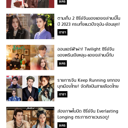
ละคร
ตามเก็บ 2 ซีรี่ย์จีนของแองเจล่าเบบี้ใน
ปี 2023 ครบทั้งแนวปัจจุบัน-ย้อนยุค!
ดารา
ออนแอร์ฟ้าผ่า! Twilight ซีรี่ย์จีน
ของเหรินเจียหลุน-แองเจล่าเบบี้กับ
ความรักฮีลใจที่ไม่ควรพลาด!
ละคร
รายการจีน Keep Running ยกกอง
บุกเมืองไทย! จัดศิลปินสายเลือดไทย
มาเจอกับดาราจีนระดับท็อป
ดารา
ส่องภาพใบปิด ซีรี่ย์จีน Everlasting
Longing ตระการตาชวนรอดู!
ละคร