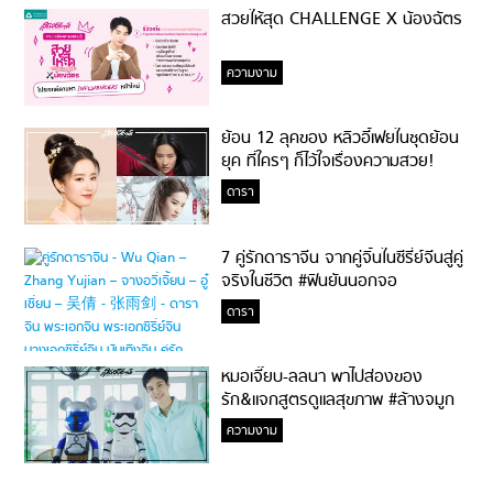
สวยให้สุด CHALLENGE X น้องฉัตร
ความงาม
ย้อน 12 ลุคของ หลิวอี้เฟยในชุดย้อน
ยุค ที่ใครๆ ก็ไว้ใจเรื่องความสวย!
ดารา
7 คู่รักดาราจีน จากคู่จิ้นในซีรี่ย์จีนสู่คู่
จริงในชีวิต #ฟินยันนอกจอ
ดารา
หมอเจี๊ยบ-ลลนา พาไปส่องของ
รัก&แจกสูตรดูแลสุขภาพ #ล้างจมูก
ไม่ยากจะสอนให้
ความงาม