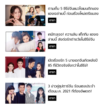
ตามเก็บ 5 ซีรี่ย์จีนแนวโรแมนติกของ
แองเจล่าเบบี้ ก่อนเรื่องใหม่เตรียมลง
จออีกเพียบ!!
ดารา
เคมีทะลุจอ! ควานลิน แท็กทีม แองเจ
ล่าเบบี้ ส่งต่อรักต่างวัยในซีรี่ย์จีน
Love The Way You Are
ดารา
เปิดเรื่องรัก 5 นางเอกจีนเกิดหลังปี
85 ที่ชีวิตจริงยิ่งกว่าในซีรีย์!
ดารา
3 ข่าวคู่ซุปตาร์จีน ร้อนแรงประจำ
เดือนม.ค. 2021 ที่ต้องอัพเดต!
ดารา