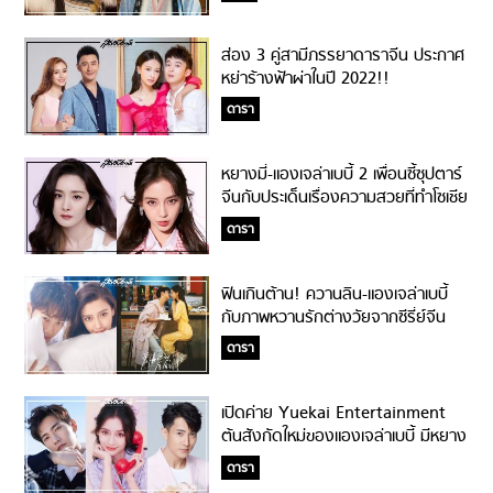
ส่อง 3 คู่สามีภรรยาดาราจีน ประกาศ
หย่าร้างฟ้าผ่าในปี 2022!!
ดารา
หยางมี่-แองเจล่าเบบี้ 2 เพื่อนซี้ซุปตาร์
จีนกับประเด็นเรื่องความสวยที่ทำโซเชีย
ลแทบแตก!
ดารา
ฟินเกินต้าน! ควานลิน-แองเจล่าเบบี้
กับภาพหวานรักต่างวัยจากซีรี่ย์จีน
Love The Way You Are
ดารา
เปิดค่าย Yuekai Entertainment
ต้นสังกัดใหม่ของแองเจล่าเบบี้ มีหยาง
หยาง-อู๋จุนร่วมค่าย!
ดารา