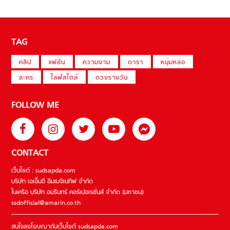
TAG
คลิป
แฟชั่น
ความงาม
ดารา
หนุ่มหล่อ
ละคร
ไลฟ์สไตล์
ดวงรายวัน
FOLLOW ME
CONTACT
เว็บไซต์ : sudsapda.com
บริษัท เอเอ็มอี อิมเมจิเนทีฟ จำกัด
ในเครือ บริษัท อมรินทร์ คอร์เปอเรชั่นส์ จำกัด (มหาชน)
ssdofficial@amarin.co.th
สนใจลงโฆษณากับเว็บไซต์ sudsapda.com