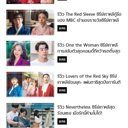
รีวิว The Red Sleeve ซีรี่ย์เกาหลีกู้ชื่อ
ของ MBC เจ้าของรางวัลซีรี่ย์เกาหลี
ยอดเยี่ยม!!!
ละคร
รีวิว One the Woman ซีรี่ย์เกาหลี
การสลับตัวสุดคอเมดี้ที่คว้าเรตติ้งสุด
ปรี๊ด!!!
ละคร
รีวิว Lovers of the Red Sky ซีรี่ย์
เกาหลีย้อนยุค- แฟนตาซีสุดปังการันตี
ด้วยเรตติ้งสูงปรี๊ด!
ละคร
รีวิว Nevertheless ซีรี่ย์เกาหลีสุด
ร้อนแรง เมื่อรักนี้ห้ามไม่ได้!
ละคร