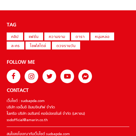
TAG
คลิป
แฟชั่น
ความงาม
ดารา
หนุ่มหล่อ
ละคร
ไลฟ์สไตล์
ดวงรายวัน
FOLLOW ME
CONTACT
เว็บไซต์ : sudsapda.com
บริษัท เอเอ็มอี อิมเมจิเนทีฟ จำกัด
ในเครือ บริษัท อมรินทร์ คอร์เปอเรชั่นส์ จำกัด (มหาชน)
ssdofficial@amarin.co.th
สนใจลงโฆษณากับเว็บไซต์ sudsapda.com