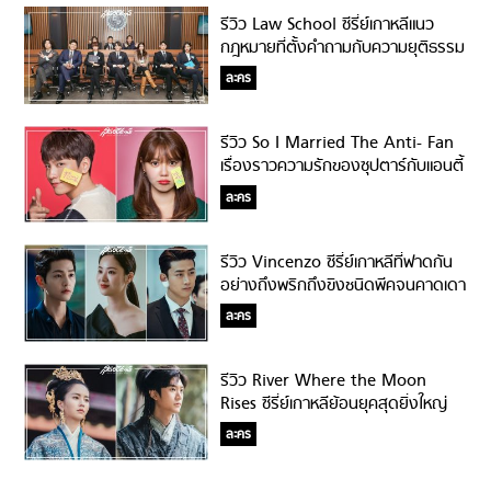
รีวิว Law School ซีรี่ย์เกาหลีแนว
กฎหมายที่ตั้งคำถามกับความยุติธรรม
ในสังคม!
ละคร
รีวิว So I Married The Anti- Fan
เรื่องราวความรักของซุปตาร์กับแอนตี้
แฟนที่หยุดดูไม่ได้!!!
ละคร
รีวิว Vincenzo ซีรี่ย์เกาหลีที่ฟาดกัน
อย่างถึงพริกถึงขิงชนิดพีคจนคาดเดา
ไม่ได้!
ละคร
รีวิว River Where the Moon
Rises ซีรี่ย์เกาหลีย้อนยุคสุดยิ่งใหญ่
แห่งปี
ละคร