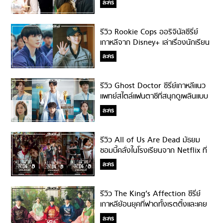
ละคร
รีวิว Rookie Cops ออริจินัลซีรี่ย์
เกาหลีจาก Disney+ เล่าเรื่องนักเรียน
ตำรวจวัยใส แต่สะท้อนสังคมแบบสับ!
ละคร
รีวิว Ghost Doctor ซีรี่ย์เกาหลีแนว
แพทย์สไตล์แฟนตาซีที่สนุกดูเพลินแบบ
ลืมเวลา!
ละคร
รีวิว All of Us Are Dead มัธยม
ซอมบี้คลั่งในโรงเรียนจาก Netflix ที่
ลุ้นจนหยุดหายใจ!
ละคร
รีวิว The King’s Affection ซีรี่ย์
เกาหลีย้อนยุคที่ฟาดทั้งเรตติ้งและเคย
ยืน TOP10 บน Netflix ทั่วโลก!!!
ละคร