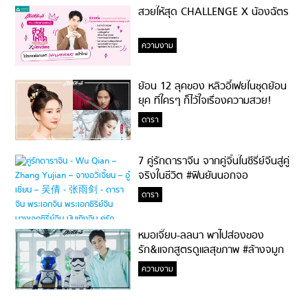
สวยให้สุด CHALLENGE X น้องฉัตร
ความงาม
ย้อน 12 ลุคของ หลิวอี้เฟยในชุดย้อน
ยุค ที่ใครๆ ก็ไว้ใจเรื่องความสวย!
ดารา
7 คู่รักดาราจีน จากคู่จิ้นในซีรี่ย์จีนสู่คู่
จริงในชีวิต #ฟินยันนอกจอ
ดารา
หมอเจี๊ยบ-ลลนา พาไปส่องของ
รัก&แจกสูตรดูแลสุขภาพ #ล้างจมูก
ไม่ยากจะสอนให้
ความงาม