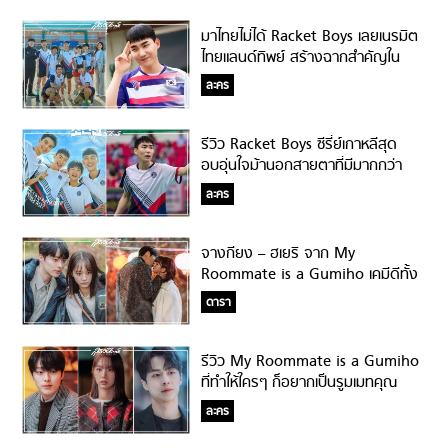
มาไทยไม่ได้ Racket Boys เลยเนรมิต
ไทยแลนด์ทิพย์ สร้างฉากสำคัญใน
เรื่อง!
ละคร
รีวิว Racket Boys ซีรี่ย์เกาหลีสุด
อบอุ่นใจม้านอกสายตาที่มีมากกว่า
เรื่องกีฬา อยากแนะนำให้ดูสักครั้งใน
ละคร
ชีวิต!
จางกียง – ฮเยริ จาก My
Roommate is a Gumiho เคมีดีทั้ง
ในและนอกจอ จริงๆ เคยร่วมงานกัน
ดารา
มาแล้ว!
รีวิว My Roommate is a Gumiho
ที่ทำให้ใครๆ ก็อยากเป็นรูมเมทคุณ
จิ้งจอกเก้าหาง!
ละคร