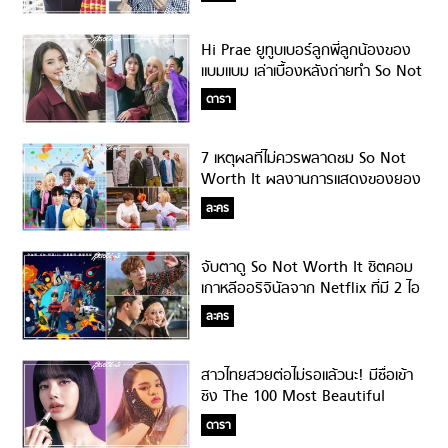
Hi Prae ยูทูบเบอร์ลูกพี่ลูกน้องของ
แบมแบม เล่าเบื้องหลังถ่ายทำ So Not
Worth It กับยองแจและมินนี่!
ดารา
7 เหตุผลที่ไม่ควรพลาดชม So Not
Worth It ผลงานการแสดงของยอง
แจ – มินนี่
ละคร
จับตาดู So Not Worth It ซิตคอม
เกาหลีออริจินัลจาก Netflix ที่มี 2 ไอ
ดอลสุดฮ็อตร่วมแสดง!
ละคร
สาวไทยสวยต่อไม่รอแล้วนะ! มีชื่อเข้า
ชิง The 100 Most Beautiful
Faces 2020
ดารา