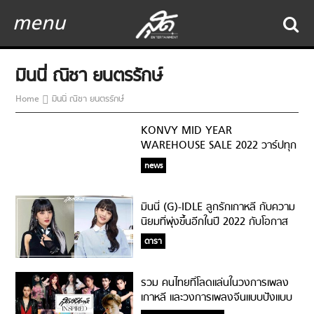
menu
มินนี่ ณิชา ยนตรรักษ์
Home
มินนี่ ณิชา ยนตรรักษ์
KONVY MID YEAR
WAREHOUSE SALE 2022 วาร์ปทุก
Warehouse ช้อปมันส์ทุกโปร ลด
news
สูงสุด 90%
มินนี่ (G)-IDLE ลูกรักเกาหลี กับความ
นิยมที่พุ่งขึ้นอีกในปี 2022 กับโอกาส
งานเพลงที่พุ่งเข้าใส่รัวๆ
ดารา
รวม คนไทยที่โลดแล่นในวงการเพลง
เกาหลี และวงการเพลงจีนแบบปังแบบ
สับ