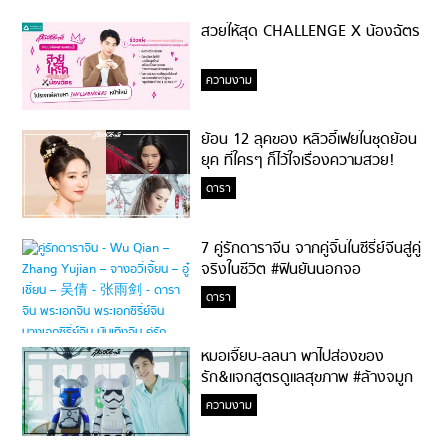
สวยให้สุด CHALLENGE X น้องฉัตร
ความงาม
ย้อน 12 ลุคของ หลิวอี้เฟยในชุดย้อน
ยุค ที่ใครๆ ก็ไว้ใจเรื่องความสวย!
ดารา
7 คู่รักดาราจีน จากคู่จิ้นในซีรี่ย์จีนสู่คู่
จริงในชีวิต #ฟินยันนอกจอ
ดารา
หมอเจี๊ยบ-ลลนา พาไปส่องของ
รัก&แจกสูตรดูแลสุขภาพ #ล้างจมูก
ไม่ยากจะสอนให้
ความงาม