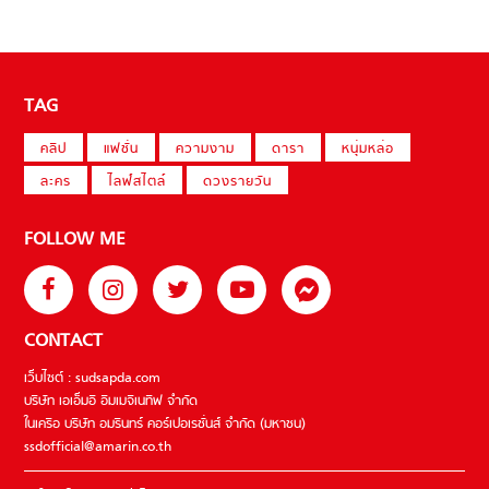
TAG
คลิป
แฟชั่น
ความงาม
ดารา
หนุ่มหล่อ
ละคร
ไลฟ์สไตล์
ดวงรายวัน
FOLLOW ME
CONTACT
เว็บไซต์ : sudsapda.com
บริษัท เอเอ็มอี อิมเมจิเนทีฟ จำกัด
ในเครือ บริษัท อมรินทร์ คอร์เปอเรชั่นส์ จำกัด (มหาชน)
ssdofficial@amarin.co.th