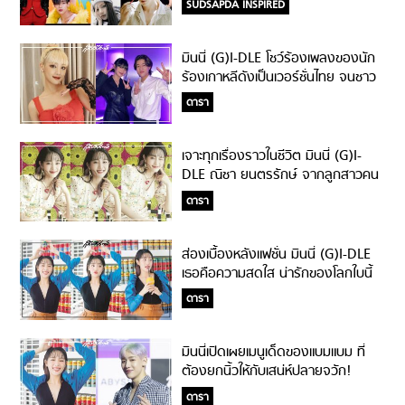
SUDSAPDA INSPIRED
มินนี่ (G)I-DLE โชว์ร้องเพลงของนัก
ร้องเกาหลีดังเป็นเวอร์ชั่นไทย จนชาว
เกาหลีแห่คอมเมนต์อวยยศถล่มทลาย!
ดารา
เจาะทุกเรื่องราวในชีวิต มินนี่ (G)I-
DLE ณิชา ยนตรรักษ์ จากลูกสาวคน
เล็กของครอบครัว สู่เส้นทางไอดอล
ดารา
เกาหลี
ส่องเบื้องหลังแฟชั่น มินนี่ (G)I-DLE
เธอคือความสดใส น่ารักของโลกใบนี้
ดารา
มินนี่เปิดเผยเมนูเด็ดของแบมแบม ที่
ต้องยกนิ้วให้กับเสน่ห์ปลายจวัก!
ดารา