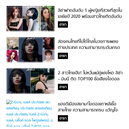
ลิซ่าฟาดอันดับ 1 ผู้หญิงที่สวยที่สุดใน
เอเชียปี 2020 พร้อมสาวไทยติดอันดับ
เพียบ!
ดารา
ส่องคนไทยที่ไปได้ไกลในวงการเพลง
ต่างประเทศ ความสามารถระดับเกรด
A!
ดารา
2 สาวไทยปัง! ไม่หวั่นแม้คู่แข่งโหด ลิซ่า
– มินนี่ ติด TOP100 ชื่อเสียงไอดอล
หญิงประจำเดือน!
ดารา
ของดีเมืองสยาม!ไอดอลเกาหลีเชื้อ
สายไทย ความสามารถครบ ขวัญใจ
แฟนอินเตอร์
ดารา