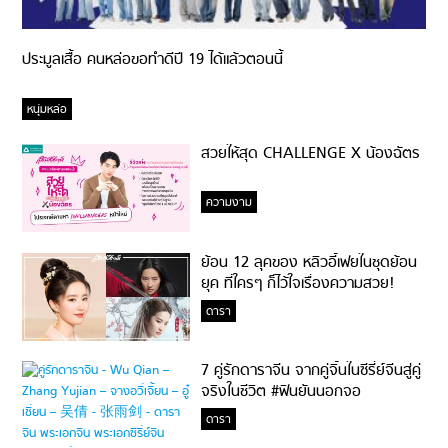
ประมูลเสื้อ คนหล่อขอทำดีปี 19 ได้แล้วตอนนี้
หนุ่มหล่อ
สวยให้สุด CHALLENGE X น้องฉัตร
ความงาม
ย้อน 12 ลุคของ หลิวอี้เฟยในชุดย้อน
ยุค ที่ใครๆ ก็ไว้ใจเรื่องความสวย!
ดารา
7 คู่รักดาราจีน จากคู่จิ้นในซีรี่ย์จีนสู่คู่
จริงในชีวิต #ฟินยันนอกจอ
ดารา