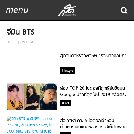
menu
จีมิน BTS
Home
จีมิน bts
สุดสัปดาห์รีวิวพลีชีพ "ราชเทวีคลินิก"
lifestyle
ส่อง TOP 20 ไอดอลที่ถูกเสิร์ชชื่อบน
Google มากที่สุดในปี 2019 #ฮ็อตระ
ดับWorldwide
ดารา
สื่อเกาหลีเคาะ 5 ไอดอลเจ้าของ
ตำแหน่งเมนแดนซ์ของวง สเต็ปเทพจน
เป็นที่ยอมรับ