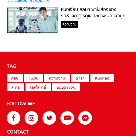
หมอเจี๊ยบ-ลลนา พาไปส่องของ
รัก&แจกสูตรดูแลสุขภาพ #ล้างจมูก
ไม่ยากจะสอนให้
ความงาม
TAG
คลิป
แฟชั่น
ความงาม
ดารา
หนุ่มหล่อ
ละคร
ไลฟ์สไตล์
ดวงรายวัน
FOLLOW ME
CONTACT