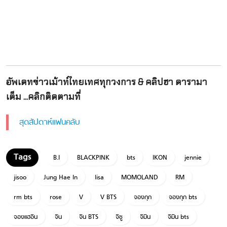
อัพเดทข่าวเม้าท์ไทยเทศทุกวงการ & คลิปฮา ดารามา
เต็ม ...คลิกติดตามที่
สุดสัปดาห์แฟนคลับ
B.I
BLACKPINK
bts
IKON
jennie
jisoo
Jung Hae In
lisa
MOMOLAND
RM
rm bts
rose
V
V BTS
จองกุก
จองกุก bts
จองแฮอิน
จิน
จิน BTS
จีซู
จีมิน
จีมิน bts