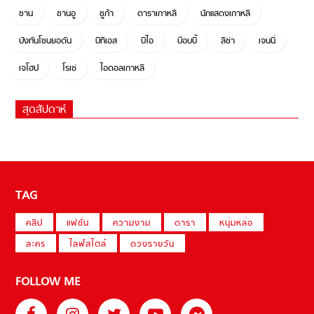
ชาน
ชานอู
ชูก้า
ดาราเกาหลี
นักแสดงเกาหลี
บังทันโซนยอดัน
บีทีเอส
บีไอ
บ๊อบบี้
ลิซ่า
เจนนี่
เจโฮป
โรเซ่
ไอดอลเกาหลี
สุดสัปดาห์
TAG
คลิป
แฟชั่น
ความงาม
ดารา
หนุ่มหล่อ
ละคร
ไลฟ์สไตล์
ดวงรายวัน
FOLLOW ME