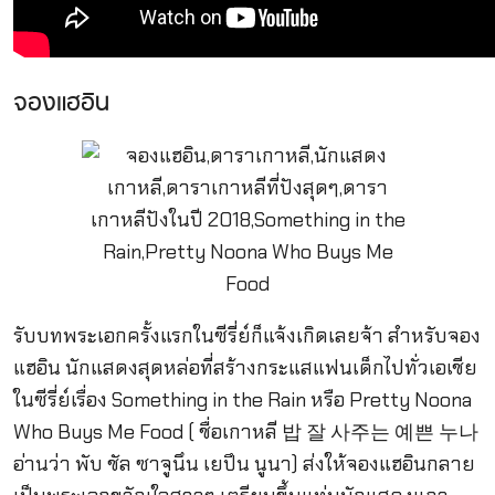
จองแฮอิน
รับบทพระเอกครั้งแรกในซีรี่ย์ก็แจ้งเกิดเลยจ้า สำหรับจอง
แฮอิน นักแสดงสุดหล่อที่สร้างกระแสแฟนเด็กไปทั่วเอเชีย
ในซีรี่ย์เรื่อง Something in the Rain หรือ Pretty Noona
Who Buys Me Food ( ชื่อเกาหลี 밥 잘 사주는 예쁜 누나
อ่านว่า พับ ชัล ซาจูนึน เยปึน นูนา) ส่งให้จองแฮอินกลาย