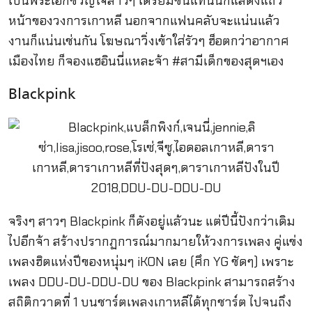
เป็นพระเอกขวัญใจสาวๆ เตรียมขึ้นแท่นนักแสดงแถว
หน้าของวงการเกาหลี นอกจากแฟนคลับจะแน่นแล้ว
งานก็แน่นเช่นกัน โฆษณาวิ่งเข้าใส่รัวๆ ฮ็อตกว่าอากาศ
เมืองไทย ก็จองแฮอินนี่แหละจ้า #สามีเด็กของสุดฯเอง
Blackpink
จริงๆ สาวๆ Blackpink ก็ดังอยู่แล้วนะ แต่ปีนี้ปังกว่าเดิม
ไปอีกจ้า สร้างปรากฏการณ์มากมายให้วงการเพลง คู่แข่ง
เพลงฮิตแห่งปีของหนุ่มๆ iKON เลย (ศึก YG ชัดๆ) เพราะ
เพลง DDU-DU-DDU-DU ของ Blackpink สามารถสร้าง
สถิติกวาดที่ 1 บนชาร์ตเพลงเกาหลีได้ทุกชาร์ต ไปจนถึง