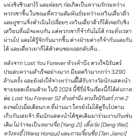
แห่งชิงชิวเอาไว้ และค่อยๆ ก่อเกิดเป็นความรักระหว่าง
พวกเขาขึ้น ในขณะที่ความสัมพันธ์ระหว่างเหวินเสี่ยวลิ่ว
และถูซานจิ่งดำเนินไปเรื่อยๆ เหวินเสี่ยวลิ่วก็ได้เจอกับชิง
เสวียนที่แม้จะพบกัน แต่พวกเขาก็จำกันไม่ได้ กระทั่งเวลา
ผ่านไป และได้รู้จักกันมากขึ้น ต่างฝ่ายต่างก็จำกันและกัน
ได้ และเสี่ยวเยาก็ได้ตัวตนของเธอกลับคืน…
หลังจาก Lost You Forever ห้วงคำนึง ดวงใจนิรันดร์
ประสบความสำเร็จอย่างมาก มียอดวิวมากกว่า 3,290
ล้านครั้ง และยังส่งให้จางหว่านอี้ได้รับรางวัลนักแสดงนำ
ชายยอดเยี่ยมด้วย ในปี 2024 นี้ซีรี่ย์จีนเรื่องนี้ก็ได้ส่งภาค
ต่อ
Lost You Forever S2 ห้วงคำนึง ดวงใจนิรันดร์ ภาค 2
ลงจอไปเมื่อเดือนก.ค.ที่ผ่านมา ใครยังไม่ได้ดูรีบไปตาม
เก็บกันเลยจ้า ทีมนักแสดงนำได้ชุดเดิมมาร่วมงานกันเช่น
เดิม ไม่ว่าจะเป็น
หยางจื่อ (Yang Zi)
,
เติ้งเว่ย (Deng Wei),
หวังหงอี้ (Wang Hongyi)
และ
ถานเจี้ยนซื่อ (Tan Jianci)