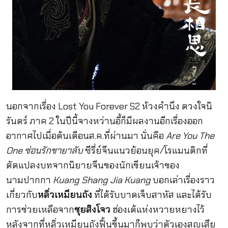
นอกจากเรื่อง Lost You Forever S2 ห้วงคำนึง ดวงใจนิ
รันดร์ ภาค 2 ในปีนี้จางหว่านอี้ก็มีผลงานอีกเรื่องออก
อากาศไปเมื่อต้นเดือนส.ค.ที่ผ่านมา นั่นคือ
Are You The
One ซ่อนรักชายาลับ
ซีรี่ย์จีนแนวย้อนยุค/โรแมนติกที่
ดัดแปลงบทจากนิยายจีนของนักเขียนเจ้าของ
นามปากกา
Kuang Shang Jia Kuang
บอกเล่าเรื่องราว
เกี่ยวกับ
หลิ่วเหมียนถัง
ที่ได้รับบาดเจ็บสาหัส และได้รับ
การช่วยเหลือจาก
ชุยสิงโจว
ฮ่องเต้แห่งหวายหยางไว้
หลังจากที่หลิ่วเหมียนถังฟื้นขึ้นมาก็พบว่าตัวเองสูญเสีย