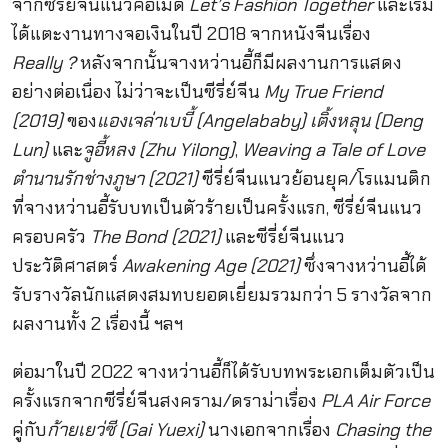
จากซีรี่ย์จีนแนวคอเมดี้
Let’s Fashion Together
และเริ่ม
ได้แตะงานทางจอเงินในปี 2018 จากหนังจีนเรื่อง
Really？
หลังจากนั้นจางหว่านอี้ก็มีผลงานการแสดง
อย่างต่อเนื่อง ไม่ว่าจะเป็นซีรี่ย์จีน
My True Friend
(2019)
ของ
แองเจล่าเบบี้ (Angelababy) เติ้งหลุน (Deng
Lun)
และ
จูอี้หลง (Zhu Yilong)
,
Weaving a Tale of Love
ตำนานรักช่างภูษา (2021)
ซีรี่ย์จีนแนวย้อนยุค/โรแมนติก
ที่จางหว่านอี้รับบทเป็นตัวร้ายเป็นครั้งแรก, ซีรี่ย์จีนแนว
ครอบครัว
The Bond (2021)
และซีรี่ย์จีนแนว
ประวัติศาสตร์
Awakening Age (2021)
ซึ่งจางหว่านอี้ได้
รับรางวัลนักแสดงสมทบยอดเยี่ยมรวมกว่า 5 รางวัลจาก
ผลงานทั้ง 2 เรื่องนี้ ฯลฯ
ต่อมาในปี 2022 จางหว่านอี้ก็ได้รับบทพระเอกเต็มตัวเป็น
ครั้งแรกจากซีรี่ย์จีนสงคราม/ดราม่าเรื่อง
PLA Air Force
คู่กับ
ก้ายเยว่ซี (Gai Yuexi)
นางเอกจากเรื่อง
Chasing the