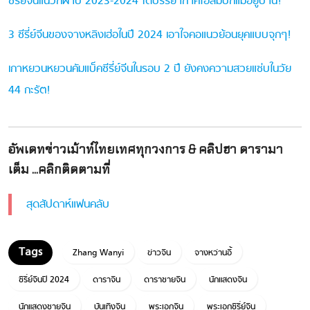
ซีรี่ย์จีนแนวกีฬาปี 2023-2024 ได้บรรยากาศโอลิมปิกแม้อยู่บ้าน!
3 ซีรี่ย์จีนของจางหลิงเฮ่อในปี 2024 เอาใจคอแนวย้อนยุคแบบจุกๆ!
เกาหยวนหยวนคัมแบ็คซีรี่ย์จีนในรอบ 2 ปี ยังคงความสวยแซ่บในวัย
44 กะรัต!
อัพเดทข่าวเม้าท์ไทยเทศทุกวงการ & คลิปฮา ดารามา
เต็ม ...คลิกติดตามที่
สุดสัปดาห์แฟนคลับ
Zhang Wanyi
ข่าวจีน
จางหว่านอี้
ซีรี่ย์จีนปี 2024
ดาราจีน
ดาราชายจีน
นักแสดงจีน
นักแสดงชายจีน
บันเทิงจีน
พระเอกจีน
พระเอกซีรี่ย์จีน