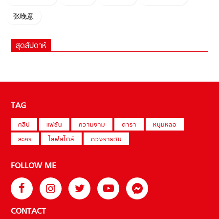
张晚意
สุดสัปดาห์
TAG
คลิป
แฟชั่น
ความงาม
ดารา
หนุ่มหล่อ
ละคร
ไลฟ์สไตล์
ดวงรายวัน
FOLLOW ME
CONTACT