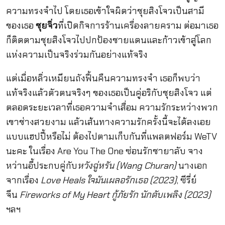
ความทรงจำไป โดยเธอเข้าใจผิดว่าชุยสิงโจวเป็นสามี
ของเธอ
ชุยจิ่ว
ที่เปิดกิจการร้านเครื่องลายคราม ต่อมาเธอ
ก็ติดตามชุยสิงโจวไปปกป้องชายแดนและก้าวเข้าสู่โลก
แห่งความเป็นจริงร่วมกันอย่างแท้จริง
แต่เมื่อหลิ่วเหมียนถังฟื้นคืนความทรงจำ เธอก็พบว่า
แท้จริงแล้วตัวตนจริงๆ ของเธอเป็นคู่อริกับชุยสิงโจว แต่
ตลอดระยะเวลาที่เธอความจำเสื่อม ความรักระหว่างพวก
เขาช่างสวยงาม แล้วเส้นทางความรักครั้งนี้จะได้ลงเอย
แบบแฮปปี้หรือไม่ ต้องไปตามเก็บกันที่แพลตฟอร์ม WeTV
นะคะ ในเรื่อง Are You The One ซ่อนรักชายาลับ จาง
หว่านอี้ประกบคู่กับ
หวังฉู่หรัน (Wang Churan)
นางเอก
จากเรื่อง
Love Heals ใจมันเผลอรักเธอ (2023)
, ซีรี่ย์
จีน
Fireworks of My Heart กู้ภัยรัก นักดับเพลิง (2023)
ฯลฯ