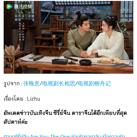
รูปจาก :
/
/
张晚意
电视剧长相思
电视剧柳舟记
เรื่องโดย : Lizhu
อัพเดตข่าวบันเทิงจีน ซีรี่ย์จีน ดาราจีนได้อีกเพียบที่สุด
สัปดาห์ค่ะ
ตามดูซีรี่ย์จีน Are You The One ซ่อนรักชายาลับ เมื่อความรัก