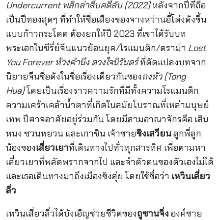
Undercurrent พลิกล่าสืบคดีลับ (2022)
หลังจากปีที่ถือ
เป็นปีทองสุดๆ ที่ทำให้ชื่อเสียงของจางหว่านอี้โด่งดังขึ้น
แบบก้าวกระโดด ต้องยกให้ปี 2023 ที่เขาได้รับบท
พระเอกในซีรี่ย์จีนแนวย้อนยุค/โรแมนติก/ดราม่า
Lost
You Forever ห้วงคำนึง ดวงใจนิรันดร์
ที่ดัดแปลงบทจาก
นิยายจีนชื่อดังในชื่อเรื่องเดียวกันของ
ถงหัว (Tong
Hua)
โดยเป็นเรื่องราวความรักที่มีทั้งความโรแมนติก
ความเศร้าเคล้าน้ำตาที่เกิดในสมัยโบราณที่เหล่ามนุษย์
เทพ ปีศาจอาศัยอยู่ร่วมกัน โดยมีสามอาณาจักรคือ เสิน
หนง ซวนหยวน และเกาซิน เจ้าชาย
ชิงเสวียน
ลูกพี่ลูก
น้องของ
เสี่ยวเยา
ที่เดินทางไปทั่วทุกสารทิศ เพื่อตามหา
เสี่ยวเยาที่พลัดพรากจากไป และจำตัวตนของตัวเองไม่ได้
และเธอเดินทางมาถึงเมืองชิงสุ่ย โดยใช้ชื่อว่า
เหวินเสี่ยว
ลิ่ว
เหวินเสี่ยวลิ่วได้บังเอิญช่วยชีวิตของ
ถูซานจิ่ง
องค์ชาย