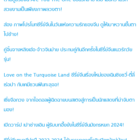
สวยงามเป็นเพียงภาพลวงตา!
ส่อง ภาพโปรโมทซีรี่ย์จีนในวันแห่งความรักของจีน ดูให้เบาหวานขึ้นตา
ไปข้าง!
คู่จิ้นจางหลิงเฮ่อ-จ้าวจินม่าย ประกบคู่กันอีกครั้งในซีรี่ย์จีนแนวรักวัย
รุ่น!
Love on the Turquoise Land ซีรี่ย์จีนเรื่องใหม่ของเฉินซิงซวี่-ตี๋ลี่
เร่อปา กับเคมีชวนฟินทะลุจอ!
เซี่ยจือกวง จากไอดอลผู้เฉิดฉายบนสเตจสู่การเป็นนักแสดงที่น่าจับตา
มอง!
เปิดวาร์ป เปาซ่างเอิน ผู้รับบทอึ้งย้งในซีรี่ย์จีนมังกรหยก 2024!