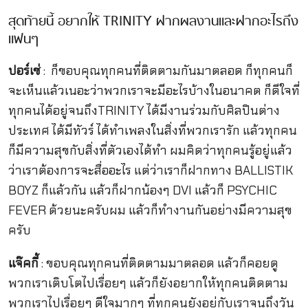
สุดท้ายนี้ อยากให้ TRINITY ฝากผลงานและฝากอะไรถึง
แฟนๆ
ปอร์เช่
: ก็ขอบคุณทุกคนที่ติดตามกันมาตลอด ก็ทุกคนก็
จะเห็นแล้วเนอะว่าพวกเราจะมีอะไรบ้างในอนาคต ก็ดีใจที่
ทุกคนได้อยู่จนถึงTRINITY ได้มีงานร่วมกับศิลปินต่าง
ประเทศ ได้มีทัวร์ ได้ทำเพลงในสิ่งที่พวกเรารัก แล้วทุกคน
ก็มีความสุขกับสิ่งที่ตัวเองได้ทำ ผมคิดว่าทุกคนรู้อยู่แล้ว
ว่าเราต้องการจะสื่ออะไร แต่ว่าเราก็ฝากทาง BALLISTIK
BOYZ ก็แล้วกัน แล้วก็ฝากน้องๆ DVI แล้วก็ PSYCHIC
FEVER ด้วยนะครับผม แล้วก็ทำงานกันอย่างมีความสุข
ครับ
แจ๊คกี้
: ขอบคุณทุกคนที่ติดตามมาตลอด แล้วก็คอยดู
พวกเราเติบโตไปเรื่อยๆ แล้วก็ยังอยากให้ทุกคนติดตาม
พวกเราไปเรื่อยๆ ดีใจมากๆ ที่ทุกคนยังอยู่กับเราจนถึงวัน