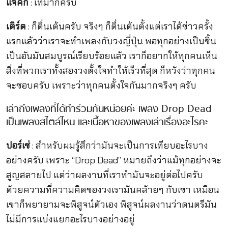
แจ๊คกี้
: เท่มากครับ
เติร์ด
: ก็ตื่นเต้นครับ จริงๆ ก็ตื่นเต้นตั้งแต่เราได้ข่าวครั้ง
แรกแล้วว่าเราจะทำเพลงกับวงญี่ปุ่น พอทุกอย่างเป็นชิ้น
เป็นอันมันสมบูรณ์เรียบร้อยแล้ว เราก็อยากให้ทุกคนเห็น
สิ่งที่พวกเราทั้งสองวงตั้งใจทำให้เร็วที่สุด ก็หวังว่าทุกคน
จะชอบครับ เพราะว่าทุกคนตั้งใจกันมากจริงๆ ครับ
เล่าถึงเพลงที่ได้ทำร่วมกันหน่อยค่ะ เพลง Drop Dead
เป็นเพลงสไตล์ไหน และเนื้อหาของเพลงเล่าเรื่องอะไรคะ
ปอร์เช่
: สำหรับผมรู้สึกว่ามันจะเป็นการเทียบอะไรบาง
อย่างครับ เพราะ “Drop Dead” หมายถึงว่าแม้ทุกอย่างจะ
สูญสลายไป แต่ว่าผลงานที่เราทำมันจะอยู่ต่อไปครับ
ด้วยความที่ความคิดของวงเรามันคล้ายๆ กับเขา เหมือน
เขาก็พยายามจะพิสูจน์ตัวเอง พิสูจน์ผลงานว่าดนตรีมัน
ไม่มีการแบ่งแยกอะไรบางอย่างอยู่