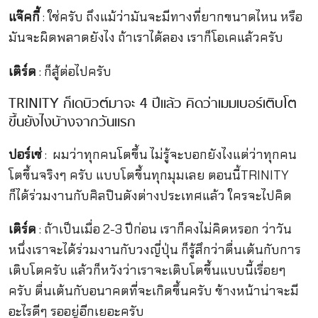
แจ๊คกี้
: ใช่ครับ ถึงแม้ว่ามันจะมีทางที่ยากขนาดไหน หรือ
มันจะผิดพลาดยังไง ถ้าเราได้ลอง เราก็โอเคแล้วครับ
เติร์ด
: ก็สู้ต่อไปครับ
TRINITY ก็เดบิวต์มาจะ 4 ปีแล้ว คิดว่าเมมเบอร์เติบโต
ขึ้นยังไงบ้างจากวันแรก
ปอร์เช่
: ผมว่าทุกคนโตขึ้น ไม่รู้จะบอกยังไงแต่ว่าทุกคน
โตขึ้นจริงๆ ครับ แบบโตขึ้นทุกมุมเลย ตอนนี้TRINITY
ก็ได้ร่วมงานกับศิลปินดังต่างประเทศแล้ว ใครจะไปคิด
เติร์ด
: ถ้าเป็นเมื่อ 2-3 ปีก่อน เราก็คงไม่คิดหรอก ว่าวัน
หนึ่งเราจะได้ร่วมงานกับวงญี่ปุ่น ก็รู้สึกว่าตื่นเต้นกับการ
เติบโตครับ แล้วก็หวังว่าเราจะเติบโตขึ้นแบบนี้เรื่อยๆ
ครับ ตื่นเต้นกับอนาคตที่จะเกิดขึ้นครับ ข้างหน้าน่าจะมี
อะไรดีๆ รออยู่อีกเยอะครับ