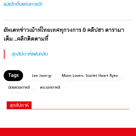
แม่แอ๊กติ้งแห่งเกาหลี!
อัพเดทข่าวเม้าท์ไทยเทศทุกวงการ & คลิปฮา ดารามา
เต็ม ...คลิกติดตามที่
สุดสัปดาห์แฟนคลับ
Lee Joon-gi
Moon Lovers: Scarlet Heart Ryeo
นักแสดงเกาหลี
พระเอกเกาหลี
สุดสัปดาห์