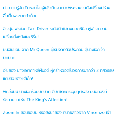
ทำความรู้จัก คิมซอนโฮ ผู้แจ้งเกิดจากบทพระรองจนดังเปรี้ยงปร้าง
ขึ้นเป็นพระเอกตัวท็อป
อีเจฮุน พระเอก Taxi Driver ระดับนักแสดงยอดฝีมือ ผู้ฟาดความ
เปรี้ยงทั้งหนังและซีรี่ย์!
ชินฮเยซอน จาก Mr.Queen ผู้เริ่มจากตัวประกอบ สู่นางเอกเจ้า
บทบาท!
อีเซยอง นางเอกเกาหลีฝีมือดี ผู้คร่ำหวอดในวงการมากว่า 2 ทศวรรษ
แถมสวยตั้งแต่เด็ก!
พัคอึนบิน นางเอกร้อยบทบาท ตีบทแตกกระจุยทุกเรื่อง ยันบทองค์
รัชทายาทแห่ง The King’s Affection!
Zoom In ชอนยอบิน หรือฮงชายอง ทนายสาวจาก Vincenzo เจ้า