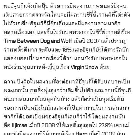
พออีจุนกิแจ้งเกิดปุ๊บ ด้วยการมีผลงานภาพยนตร์ปังจน
เดินสายกวาดรางวัล ไหนจะมีผลงานซีรี่ย์เกาหลีที่โด่งดัง
ไปทั่วเอเชีย อีจุนกิก็มีชื่อเสียงและมีผลงานตามมาอีก
หลายเรื่องเลย และขึ้นไปรับบทพระเอกในซีรี่ย์เกาหลีเรื่อง
Time Between Dog and Wolf
เมื่อปี 2007 แล้วปรากฏ
ว่าเรตติ้งดีมาก ระดับแตะ 18% และอีจุนกิยังได้รางวัลนัก
แสดงยอดเยี่ยมจากเรื่องนี้ด้วย แถมยังรับบทพระเอกใน
หนังร่วมทุนเกาหลี-ญี่ปุ่นเรื่อง
Virgin Snow
ด้วย
ความปังคือในผลงานเรื่องต่อมาที่อีจุนกิได้รับบทบาทเป็น
พระเอกนั้น เรตติ้งพุ่งสูงกว่าเดิมขึ้นไปอีก แถมรอบนี้อีจุนกิ
หันมาเล่นแนวย้อนยุคกันบ้าง แล้วถือว่าเป็นจุดเริ่มต้น
ของการเป็นหนึ่งในนักแสดงที่เป็นตำนานในการเล่นแนว
ซากึกได้ยอดเยี่ยมของอีจุนกิเลยก็ว่าได้ โดยผลงานนั่น
คือ
Iljimae
เมื่อปี 2008 ที่ได้เรตติ้งสูงสุดไป 27.9% เลยแม่
และยังมีผลงานซีรี่ย์เกาหลีเรื่อง
Hero
เมื่อปี 2009 ด้วย