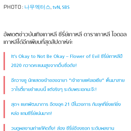
PHOTO :
,
,
나무엑터스
tvN
SBS
อัพเดตข่าวบันเทิงเกาหลี ซีรี่ย์เกาหลี ดาราเกาหลี ไอดอล
เกาหลีได้อีกเพียบที่สุดสัปดาห์ค่ะ
It’s Okay to Not Be Okay – Flower of Evil ซีรี่ย์เกาหลีปี
2020 กวาดคะแนนสูงจากเว็บชื่อดัง!
อีกวางซู นักแสดงเจ้าของฉายา “เจ้าชายแห่งเอเชีย” เห็นมาสาย
วาไรตี้ขายขำแบบนี้ แต่จริงๆ ระดับพระเอกนะจ๊ะ!
สุดฯ แยกพัฒนาการ อีดงอุค 21 ปีในวงการ กับลุคที่ยิ่งแก่ยิ่ง
หล่อ แถมซีรี่ย์แน่นมาก!
วนดูผลงานเก่าแก้คิดถึง! ส่อง ซีรี่ย์อีจงซอก ระดับผลงาน