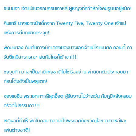
ชินมินอา เจ้าแม่แนวรอมคอมเกาหลี ผู้หญิงที่คว้าหัวใจคิมอูบินอยู่หมัด!
คิมแทรี นางเอกหน้าเด็กจาก Twenty Five, Twenty One เจ้าแม่
แห่งการตีบทแตกกระจุย!
พัคมินยอง กับเส้นทางนักแสดงของนางเอกเจ้าแม่โรแมนติก-คอเมดี้ กา
รันตีเคมีสาธารณะ เล่นกับใครก็เข้าขา!!!
ซงจุงกิ กว่าจะเป็นสามีแห่งชาติไม่ใช่เรื่องง่าย ผ่านบทตัวประกอบมา
ก่อนโด่งดังเป็นพลุแตก!
จองแฮอิน พระเอกเกาหลีสุดฮ็อต ผู้รับงานไม่ว่างเว้น กับภูมิหลังครอบ
ครัวที่ไม่ธรรมดา!!!
เหตุผลที่ทำให้ พัคโบกอม กลายเป็นพระเอกดังขวัญใจชาวเกาหลีและ
แฟนต่างชาติ!