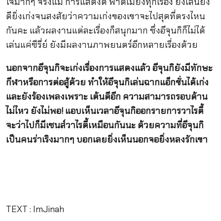
ใจมากๆ จริงแม่ การแสดงดี ฟาดไม่ยั้งทุกเรื่อง ยิ่งเล่นยิ่ง
ดียิ่งเก่งจนสงสัยว่าความเก่งของเขาจะไปสุดที่ตรงไหน
กันคะ แล้วผลงานแต่ละเรื่องก็สนุกมาก ซึ่งอีจุนกิก็ไม่ได้
เล่นแค่ซีรี่ย์ ยังมีผลงานภาพยนตร์อีกหลายเรื่องด้วย
นอกจากอีจุนกิจะเก่งเรื่องการแสดงแล้ว อีจุนกิยังมีทักษะ
กีฬาหรือการต่อสู้ด้วย ทำให้อีจุนกิเล่นฉากแอ็กชั่นได้เก่ง
และยังร้องเพลงเพราะ เต้นดีอีก ความสามารถรอบด้าน
ไม่ไหว ยังไม่พอ! แอบเห็นเวลาอีจุนกิออกรายการวาไรตี้
จะว่าไปก็มีเซนส์วาไรตี้เหมือนกันนะ ด้วยความที่อีจุนกิ
เป็นคนร่าเริงมากๆ บอกเลยยิ่งเห็นนอกจอยิ่งหลงรักเขา
TEXT : ImJinah