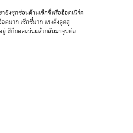
ังซุกซ่อนด้านเซ็กซี่หรือฮ็อตเนิร์ด
็อตมาก เซ็กซี่มาก แรงดึงดูดสู
ยู่ ฮีก็ถอดแว่นแล้วกลับมาจูบต่อ