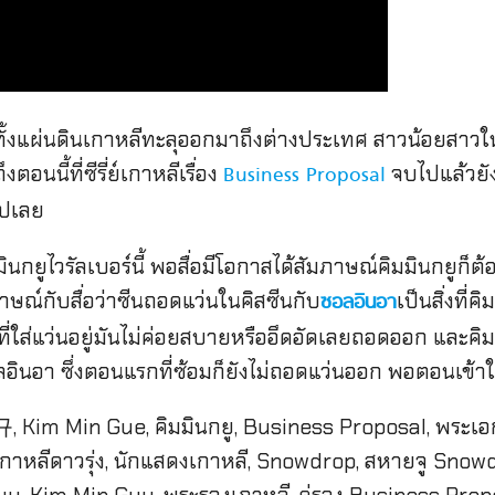
ือนทั้งแผ่นดินเกาหลีทะลุออกมาถึงต่างประเทศ สาวน้อย
อนนี้ที่ซีรี่ย์เกาหลีเรื่อง
จบไปแล้วยังเ
Business Proposal
ไปเลย
ูไวรัลเบอร์นี้ พอสื่อมีโอกาสได้สัมภาษณ์คิมมินกยูก็ต้องถา
าษณ์กับสื่อว่าซีนถอดแว่นในคิสซีนกับ
เป็นสิ่งที่
ซอลอินอา
้งที่ใส่แว่นอยู่มันไม่ค่อยสบายหรืออึดอัดเลยถอดออก และคิมม
อินอา ซึ่งตอนแรกที่ซ้อมก็ยังไม่ถอดแว่นออก พอตอนเข้