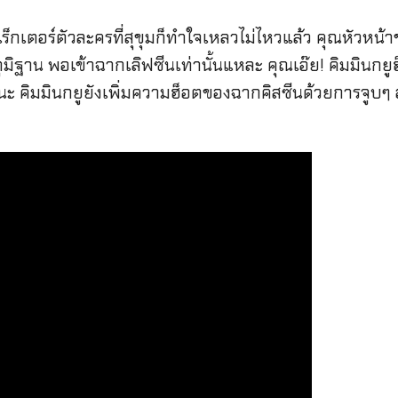
เตอร์ตัวละครที่สุขุมก็ทำใจเหลวไม่ไหวแล้ว คุณหัวหน้าชาย
ูมิฐาน พอเข้าฉากเลิฟซีนเท่านั้นแหละ คุณเอ๊ย! คิมมินกยูฮ
นะ คิมมินกยูยังเพิ่มความฮ็อตของฉากคิสซีนด้วยการจูบๆ อ