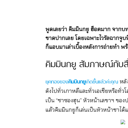
พูดเลยว่า คิมมินกยู ฮ็อตมาก จากบทบ
ขาดปากเลย โดยเฉพาะไวรัลฉากจูบที่ค
ก็แอบมาเล่าเบื้องหลังการถ่ายทำ พร้
คิมมินกยู สัมภาษณ์กับ
หลัง
ยุคทองของ
คิมมินกยู
เกิดขึ้นแล้วค่ะคุณ
ดังไปทั่วเกาหลีและทั่วเอเชียหรือทั
เป็น “ชาซองฮุน” หัวหน้าเลขาฯ ของ
แล้วคิมมินกยูก็เล่นเป็นหัวหน้าชาไ