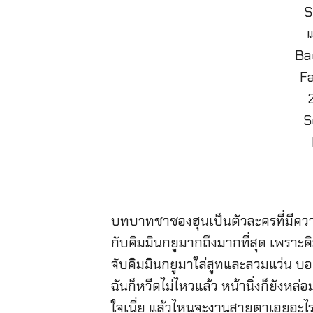
บทบาทชาซองฮุนเป็นตัวละครที่มีความสุข
กับคิมมินกยูมากถึงมากที่สุด เพราะค
จับคิมมินกยูมาใส่สูทและสวมแว่น บอก
ฉันก็หวีดไม่ไหวแล้ว หน้านิ่งก็ยังหล่
ใจเนี่ย แล้วไหนจะงานสายตาเอยอะไ