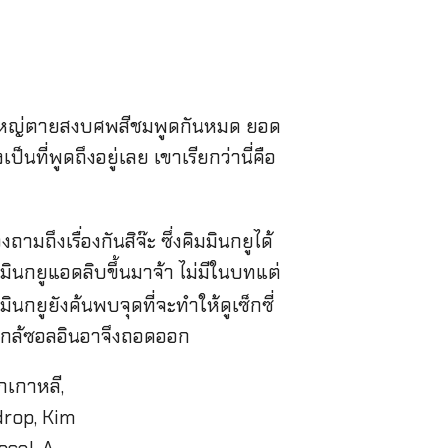
สาวใหญ่ตายสงบศพสีชมพูดกันหมด ยอด
ป็นที่พูดถึงอยู่เลย เขาเรียกว่านี่คือ
มถึงเรื่องกันสิจ๊ะ ซึ่งคิมมินกยูได้
คิมมินกยูแอดลิบขึ้นมาจ้า ไม่มีในบทแต่
ินกยูยังค้นพบจุดที่จะทำให้ดูเซ็กซี่
าใกล้ซอลอินอาจึงถอดออก