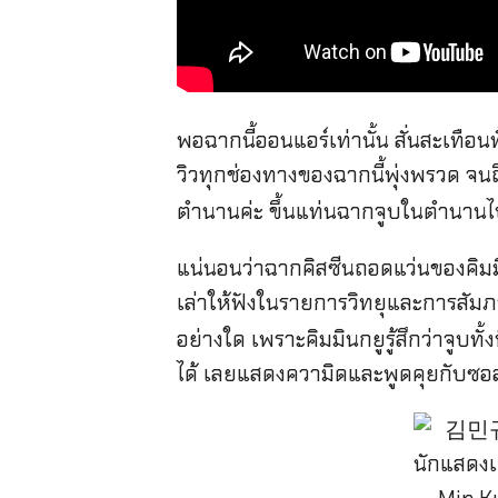
พอฉากนี้ออนแอร์เท่านั้น สั่นสะเท
วิวทุกช่องทางของฉากนี้พุ่งพรวด จนถึงต
ตำนานค่ะ ขึ้นแท่นฉากจูบในตำนาน
แน่นอนว่าฉากคิสซีนถอดแว่นของคิมมินกย
เล่าให้ฟังในรายการวิทยุและการสัมภ
อย่างใด เพราะคิมมินกยูรู้สึกว่าจูบทั
ได้ เลยแสดงความิดและพูดคุยกับซอล