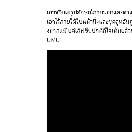
เอาจริงแค่รูปลักษณ์ภายนอกและคาแร็ก
เอาไว้ภายใต้ใบหน้านิ่งและชุดสูทอันภ
งมากแม๊ แค่เลิฟซีนปกติก็ใจเต้นแล้ว
OMG