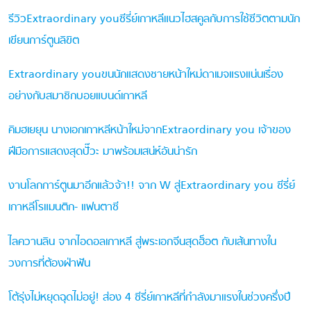
รีวิวExtraordinary youซีรี่ย์เกาหลีแนวไฮสคูลกับการใช้ชีวิตตามนัก
เขียนการ์ตูนลิขิต
Extraordinary youขนนักแสดงชายหน้าใหม่ดาเมจแรงแน่นเรื่อง
อย่างกับสมาชิกบอยแบนด์เกาหลี
คิมฮเยยุน นางเอกเกาหลีหน้าใหม่จากExtraordinary you เจ้าของ
ฝีมือการแสดงสุดปั๊วะ มาพร้อมเสน่ห์อันน่ารัก
งานโลกการ์ตูนมาอีกแล้วจ้า!! จาก W สู่Extraordinary you ซีรี่ย์
เกาหลีโรแมนติก- แฟนตาซี
ไลควานลิน จากไอดอลเกาหลี สู่พระเอกจีนสุดฮ็อต กับเส้นทางใน
วงการที่ต้องฝ่าฟัน
โต้รุ่งไม่หยุดฉุดไม่อยู่! ส่อง 4 ซีรี่ย์เกาหลีที่กำลังมาแรงในช่วงครึ่งปี