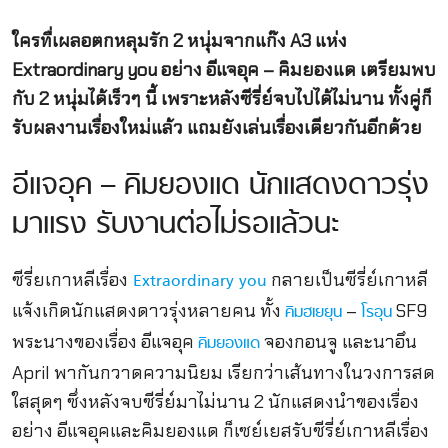
ใครทื่เผลอตกหลุมรัก 2 หนุ่มจากแก๊ง A3 แห่ง
Extraordinary you อย่าง อีแจอุค – คิมยองแด เตรียมพบ
กับ 2 หนุ่มได้เร็วๆ นี้ เพราะหลังซีรี่ย์จบไปได้ไม่นาน ทั้งคู่ก็
รับผลงานเรื่องใหม่แล้ว แถมยังเล่นเรื่องเดียวกันอีกด้วย
อีแจอุค – คิมยองแด นักแสดงดาวรุ่ง
มาแรง รับงานต่อไม่รอแล้วนะ
ซีรี่ยเกาหลีเรื่อง
กลายเป็นซีรี่ย์เกาหลี
Extraordinary you
แจ้งเกิดนักแสดงดาวรุ่งหลายคน ทั้ง
–
SF9
คิมฮเยยุน
โรอุน
พระนางของเรื่อง อีแจอุค
จองกอนจู และนาอึน
คิมยองแด
April พากันกวาดความนิยม เรียกว่าเส้นทางในวงการสด
ใสสุดๆ ซึ่งหลังจบซีรี่ย์มาไม่นาน 2 นักแสดงนำของเรื่อง
อย่าง อีแจอุคและคิมยองแด ก็เซย์เยสรับซีรี่ย์เกาหลีเรื่อง