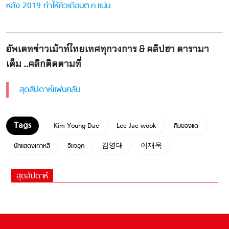
หลัง 2019 ทำให้คิวเดือนต.ค.แน่น
อัพเดทข่าวเม้าท์ไทยเทศทุกวงการ & คลิปฮา ดารามา
เต็ม ...คลิกติดตามที่
สุดสัปดาห์แฟนคลับ
Kim Young Dae
Lee Jae-wook
คิมยองแด
นักแสดงเกาหลี
อีแจอุค
김영대
이재욱
สุดสัปดาห์