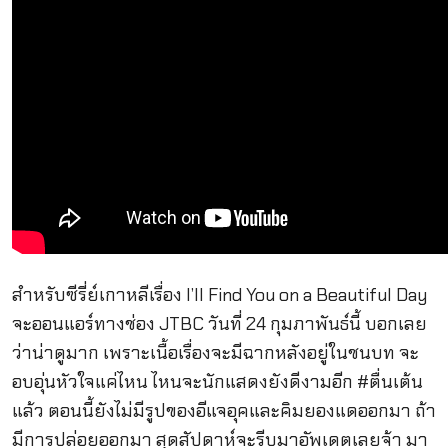
สำหรับซีรี่ย์เกาหลีเรื่อง I’ll Find You on a Beautiful Day
จะออนแอร์ทางช่อง JTBC วันที่ 24 กุมภาพันธ์นี้ บอกเลย
ว่าน่าดูมาก เพราะเนื้อเรื่องจะมีฉากหลังอยู่ในชนบท จะ
อบอุ่นหัวใจแค่ไหน ไหนจะนักแสดงยังดีงามอีก #ตื่นเต้น
แล้ว ตอนนี้ยังไม่มีรูปของอีแจอุคและคิมยองแดออกมา ถ้า
มีการปล่อยออกมา สุดสัปดาห์จะรีบมาอัพเดตเลยจ้า มา