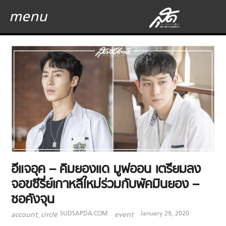
menu
อีแจอุค – คิมยองแด มูฟออน เตรียมลง
จอฃซีรี่ย์เกาหลีใหม่ร่วมกับพัคมินยอง –
ซอคังจุน
SUDSAPDA.COM
January 29, 2020
account_circle
event