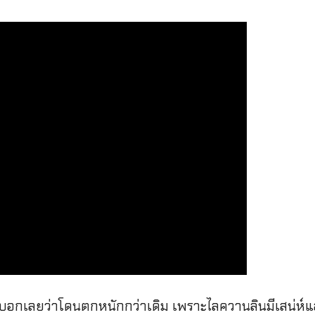
 บอกเลยว่าโดนตกหนักกว่าเดิม เพราะไลควานลินมีเสน่ห์แ