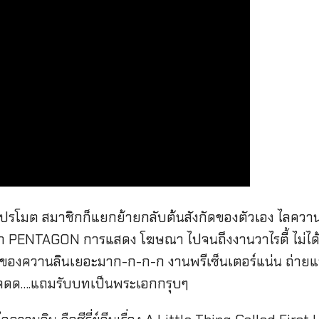
รโมต สมาชิกก็แยกย้ายกลับต้นสังกัดของตัวเอง ไลควานล
อูซอก PENTAGON การแสดง โฆษณา ไปจนถึงงานวาไรตี้ ไม่ได้
นของควานลินเยอะมาก-ก-ก-ก งานพรีเซ็นเตอร์แน่น ถ่ายแบ
รี๊ดดด….แถมรับบทเป็นพระเอกกรุบๆ