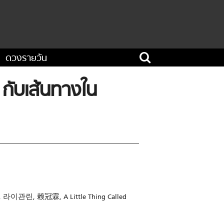
ดวงรายวัน
 กับเส้นทางใน