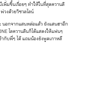
ิ่มขึ้นเรื่อยๆ ทำให้ในที่สุดควานลิ
พ่วงด้วยวิชวลไลน์
ะจ๊ะ นอกจากแสนหล่อแล้ว ยังแสนฮาอีก
NA ONE ไลควานลินก็ได้แสดงให้แฟนๆ
ากับพี่ๆ ได้ แถมน้องยังพูดเกาหลี