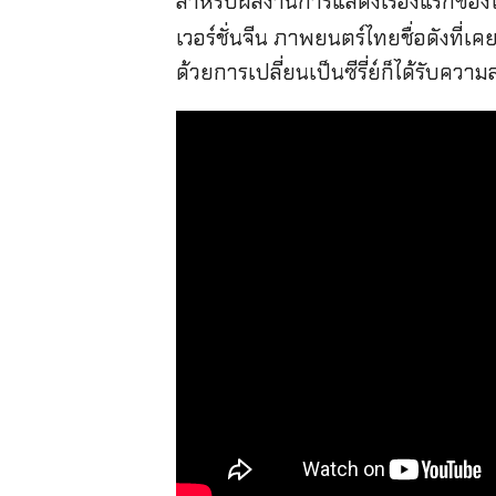
สำหรับผลงานการแสดงเรื่องแรกของไลคว
เวอร์ชั่นจีน ภาพยนตร์ไทยชื่อดังที่เ
ด้วยการเปลี่ยนเป็นซีรี่ย์ก็ได้รับคว