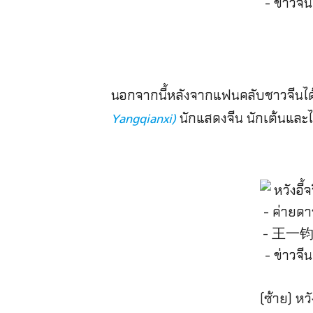
นอกจากนี้หลังจากแฟนคลับชาวจีนได้เห
นักแสดงจีน นักเต้นแล
Yangqianxi)
(ซ้าย) หวั