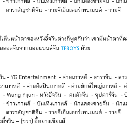
็นหน้าตาของหวังอี้จวินต่างก็พูดกันว่า เขามีหน้าตาที่
ะไอดอลจีนจากบอยแบนด์จีน
ด้วย
TFBOYS
งอี้จวิน – (ขวา) อี้หยางเชียนสี่