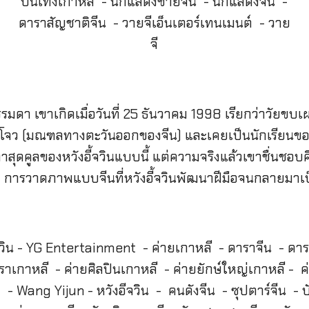
รรมดา เขาเกิดเมื่อวันที่ 25 ธันวาคม 1998 เรียกว่าวัยขบเผ
นกุ้ยโจว (มณฑลทางตะวันออกของจีน) และเคยเป็นนักเรียน
าตาสุดคูลของหวังอี้จวินแบบนี้ แต่ความจริงแล้วเขาชื่นช
่เจิง การวาดภาพแบบจีนที่หวังอี้จวินพัฒนาฝีมือจนกลาย