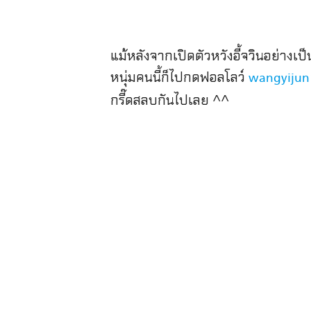
แม้หลังจากเปิดตัวหวังอี้จวินอย่าง
หนุ่มคนนี้ก็ไปกดฟอลโลว์
wangyijun
กรี๊ดสลบกันไปเลย ^^