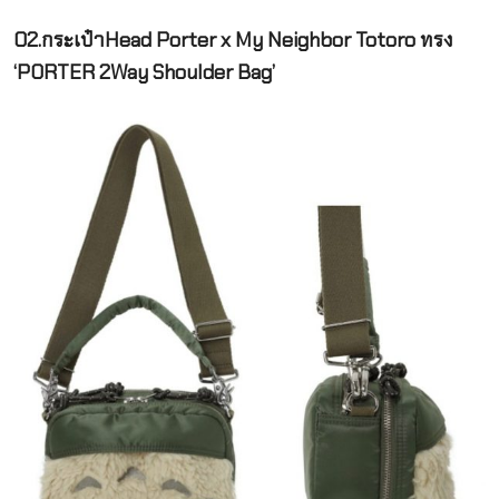
02.กระเป๋าHead Porter x My Neighbor Totoro ทรง
‘PORTER 2Way Shoulder Bag’