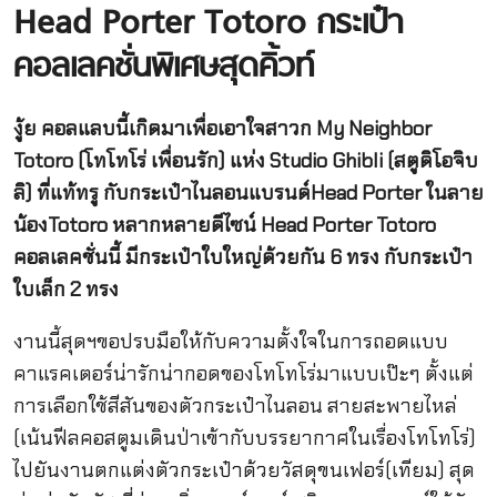
Head Porter Totoro กระเป๋า
คอลเลคชั่นพิเศษสุดคิ้วท์
งู้ย คอลแลบนี้เกิดมาเพื่อเอาใจสาวก My Neighbor
Totoro (โทโทโร่ เพื่อนรัก) แห่ง Studio Ghibli (สตูดิโอจิบ
ลิ) ที่แท้ทรู กับกระเป๋าไนลอนแบรนด์Head Porter ในลาย
น้องTotoro หลากหลายดีไซน์ Head Porter Totoro
คอลเลคชั่นนี้ มีกระเป๋าใบใหญ่ด้วยกัน 6 ทรง กับกระเป๋า
ใบเล็ก 2 ทรง
งานนี้สุดฯขอปรบมือให้กับความตั้งใจในการถอดแบบ
คาแรคเตอร์น่ารักน่ากอดของโทโทโร่มาแบบเป๊ะๆ ตั้งแต่
การเลือกใช้สีสันของตัวกระเป๋าไนลอน สายสะพายไหล่
(เน้นฟีลคอสตูมเดินป่าเข้ากับบรรยากาศในเรื่องโทโทโร่)
ไปยันงานตกแต่งตัวกระเป๋าด้วยวัสดุขนเฟอร์(เทียม) สุด