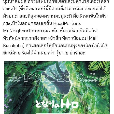
นุ่มน่าสัมผัส ที่ช่วยเพิ่มเทกซ์เจอร์เสริมคาแรคเตอร์ให้ตัว
กระเป๋า (ซึ่งดีเทลเฟอร์นี้มีส่วนที่สามารถถอดออกมาได้
ด้วยนะ) และที่สุดของความตะมุตะมิ คือ ดีเทลซับในตัว
กระเป๋าไนลอนคอลเลคชั่น HeadPorter x
MyNeighborTotoro แต่ละใบ ที่มาพร้อมกิมมิควิว
ทิวทัศน์จากฉากดังกลางป่าลึก ที่สาวน้อยเม (Mei
Kusakabe) คาแรคเตอร์หลักนอนบนพุงของน้องโทโทโร่
ยักษ์ด้วย ร้องได้คำเดียวว่า งู้ย….ย น่ารักอะ