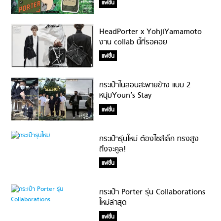
แฟชั่น
HeadPorter x YohjiYamamoto
งาน collab นี้ที่รอคอย
แฟชั่น
กระเป๋าไนลอนสะพายข้าง แบบ 2
หนุ่มYoun’s Stay
แฟชั่น
กระเป๋ารุ่นใหม่ ต้องไซส์เล็ก ทรงสูง
ถึงจะคูล!
แฟชั่น
กระเป๋า Porter รุ่น Collaborations
ใหม่ล่าสุด
แฟชั่น