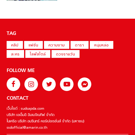
TAG
คลิป
แฟชั่น
ความงาม
ดารา
หนุ่มหล่อ
ละคร
ไลฟ์สไตล์
ดวงรายวัน
FOLLOW ME
CONTACT
เว็บไซต์ : sudsapda.com
บริษัท เอเอ็มอี อิมเมจิเนทีฟ จำกัด
ในเครือ บริษัท อมรินทร์ คอร์เปอเรชั่นส์ จำกัด (มหาชน)
ssdofficial@amarin.co.th