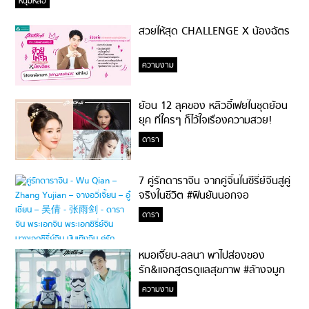
หนุ่มหล่อ
สวยให้สุด CHALLENGE X น้องฉัตร
ความงาม
ย้อน 12 ลุคของ หลิวอี้เฟยในชุดย้อน
ยุค ที่ใครๆ ก็ไว้ใจเรื่องความสวย!
ดารา
7 คู่รักดาราจีน จากคู่จิ้นในซีรี่ย์จีนสู่คู่
จริงในชีวิต #ฟินยันนอกจอ
ดารา
หมอเจี๊ยบ-ลลนา พาไปส่องของ
รัก&แจกสูตรดูแลสุขภาพ #ล้างจมูก
ไม่ยากจะสอนให้
ความงาม