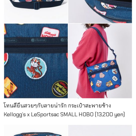
โทนสียีนสวยๆกับลายน่ารัก กระเป๋าสะพายข้าง
Kellogg’s x LeSportsac SMALL HOBO (13,200 yen)