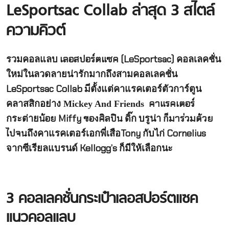
LeSportsac Collab ล่าสุด 3 สไตล์
ความคิวต์
เลอสปอร์ตแซค (LeSportsac)
รวมคอลแลบ
คอลเลคชั่น
ใหม่
ในลวด
ลายน่ารักมาก
ถึงสามคอลเลคชั่น
LeSportsac Collab มี
ตั้งแต่
คาแรคเตอร์ตัว
การ์ตูน
คาแรคเตอร์
คลาสสิกอย่าง Mickey And Friends
น้อย Miffy ของศิลปิน
ก็มาร่วมด้วย
กระต่าย
ดิ๊ก
บรูน่า
ไปจน
Tony
Cornelius
ถึงคาแรคเตอร์
เอก
พี่เสือ
กับ
ไก่
Kellogg’s
จากซีเรียลแบรนด์
ก็มีให้เลือก
นะ
3 คอลเลคชั่นกระเป๋าเลอสปอร์ตแซค
แนวคอลแลบ