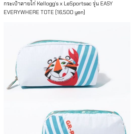
กระเป๋าลายไก่ Kellogg’s x LeSportsac รุ่น EASY
EVERYWHERE TOTE (16,500 yen)