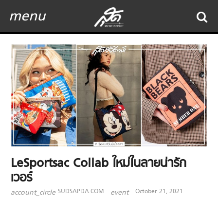
menu
LeSportsac Collab ใหม่ในลายน่ารัก
เวอร์
SUDSAPDA.COM
October 21, 2021
account_circle
event