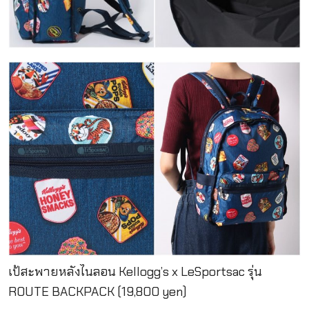
เป้สะพายหลังไนลอน Kellogg’s x LeSportsac รุ่น
ROUTE BACKPACK (19,800 yen)