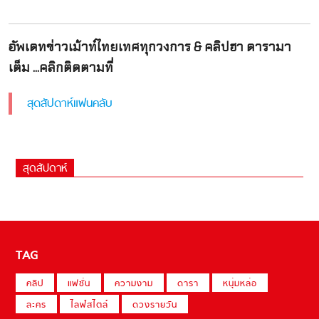
อัพเดทข่าวเม้าท์ไทยเทศทุกวงการ & คลิปฮา ดารามา
เต็ม ...คลิกติดตามที่
สุดสัปดาห์แฟนคลับ
สุดสัปดาห์
TAG
คลิป
แฟชั่น
ความงาม
ดารา
หนุ่มหล่อ
ละคร
ไลฟ์สไตล์
ดวงรายวัน