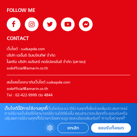
FOLLOW ME
CONTACT
เว็บไซต์ : sudsapda.com
บริษัท เอเอ็มอี อิมเมจิเนทีฟ จำกัด
ในเครือ บริษัท อมรินทร์ คอร์เปอเรชั่นส์ จำกัด (มหาชน)
ssdofficial@amarin.co.th
สนใจลงโฆษณากับเว็บไซต์ sudsapda.com
ssdofficial@amarin.co.th
Tel : 02-422-9999 ต่อ 4844
เว็บไซต์นี้มีการใช้งานคุกกี้
เว็บไซต์ของเราใช้งานคุกกี้เพื่อช่วยเพิ่มประสบการณ์
ติดต่อแจ้งปัญหาหรือร้องเรียน
การใช้งานเว็บไซต์ให้สามารถใช้งานได้ดียิ่งขึ้น คุณสามารถเลือกที่จะยอมรับหรือ
ปฏิเสธการใช้งานคุกกี้ได้ง่ายๆ โดยการดูรายละเอียดเพิ่มเติมที่ “การตั้งค่าคุกกี้”
02-422-9999 ต่อ 4180
(จันทร์ – ศุกร์ เวลา 09.00 – 18.00 น)
ยกเลิก
ยอมรับทั้งหมด
bdcx@amarin.co.th