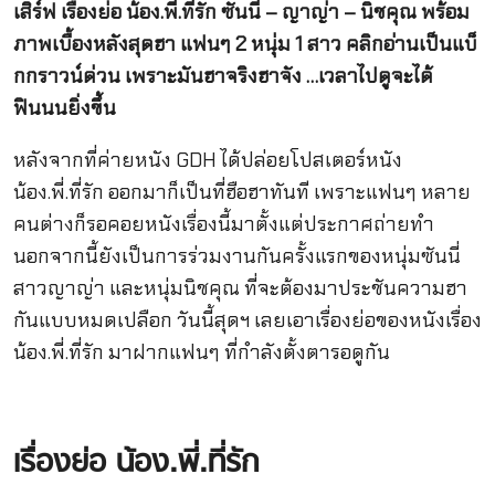
เสิร์ฟ เรื่องย่อ น้อง.พี่.ที่รัก ซันนี่ – ญาญ่า – นิชคุณ พร้อม
ภาพเบื้องหลังสุดฮา แฟนๆ 2 หนุ่ม 1 สาว คลิกอ่านเป็นแบ็
กกราวน์ด่วน เพราะมันฮาจริงฮาจัง …เวลาไปดูจะได้
ฟินนนยิ่งขึ้น
หลังจากที่ค่ายหนัง GDH ได้ปล่อยโปสเตอร์หนัง
น้อง.พี่.ที่รัก ออกมาก็เป็นที่ฮือฮาทันที เพราะแฟนๆ หลาย
คนต่างก็รอคอยหนังเรื่องนี้มาตั้งแต่ประกาศถ่ายทำ
นอกจากนี้ยังเป็นการร่วมงานกันครั้งแรกของหนุ่มซันนี่
สาวญาญ่า และหนุ่มนิชคุณ ที่จะต้องมาประชันความฮา
กันแบบหมดเปลือก วันนี้สุดฯ เลยเอาเรื่องย่อของหนังเรื่อง
น้อง.พี่.ที่รัก มาฝากแฟนๆ ที่กำลังตั้งตารอดูกัน
เรื่องย่อ น้อง.พี่.ที่รัก