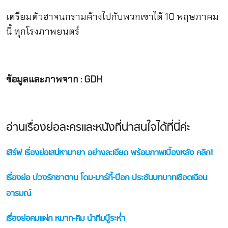
เตรียมตัวฮาจนกรามค้างไปกับพวกเขาได้ 10 พฤษภาคม
นี้ ทุกโรงภาพยนตร์
ข้อมูลและภาพจาก : GDH
อ่านเรื่องย่อละครและหนังที่น่าสนใจได้ที่นี่ค่ะ
เสิร์ฟ เรื่องย่อเสน่หามายา อย่างละเอียด พร้อมภาพเบื้องหลัง คลิก!
เรื่องย่อ บ่วงรักซาตาน โดม-มาร์กี้-ป๊อก ประชันบทบาทเชือดเฉือน
อารมณ์
เรื่องย่อคมแฝก หมาก-คิม นำทีมบู๊ระห่ำ