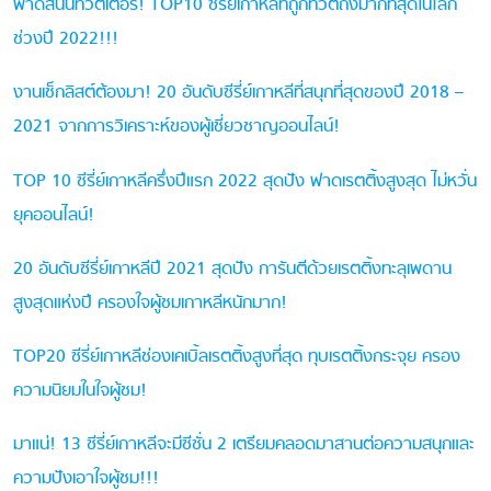
ฟาดสนั่นทวิตเตอร์! TOP10 ซีรี่ย์เกาหลีที่ถูกทวิตถึงมากที่สุดในโลก
ช่วงปี 2022!!!
งานเช็กลิสต์ต้องมา! 20 อันดับซีรี่ย์เกาหลีที่สนุกที่สุดของปี 2018 –
2021 จากการวิเคราะห์ของผู้เชี่ยวชาญออนไลน์!
TOP 10 ซีรี่ย์เกาหลีครึ่งปีแรก 2022 สุดปัง ฟาดเรตติ้งสูงสุด ไม่หวั่น
ยุคออนไลน์!
20 อันดับซีรี่ย์เกาหลีปี 2021 สุดปัง การันตีด้วยเรตติ้งทะลุเพดาน
สูงสุดแห่งปี ครองใจผู้ชมเกาหลีหนักมาก!
TOP20 ซีรี่ย์เกาหลีช่องเคเบิ้ลเรตติ้งสูงที่สุด ทุบเรตติ้งกระจุย ครอง
ความนิยมในใจผู้ชม!
มาแน่! 13 ซีรี่ย์เกาหลีจะมีซีซั่น 2 เตรียมคลอดมาสานต่อความสนุกและ
ความปังเอาใจผู้ชม!!!