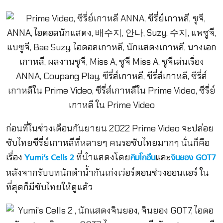
ก่อนที่ในช่วงเดือนกันยายน 2022 Prime Video จะปล่อย
ซับไทยซีรี่ย์เกาหลีที่หลายๆ คนรอซับไทยมากๆ นั่นก็คือ
เรื่อง
ที่นำแสดงโดย
และ
Yumi’s Cells 2
คิมโกอึน
จินยอง GOT7
หลังจากรับบทนักดำน้ำกันเก่งเว่อร์ตอนช่วงออนแอร์ ใน
ที่สุดก็มีซับไทยให้ดูแล้ว