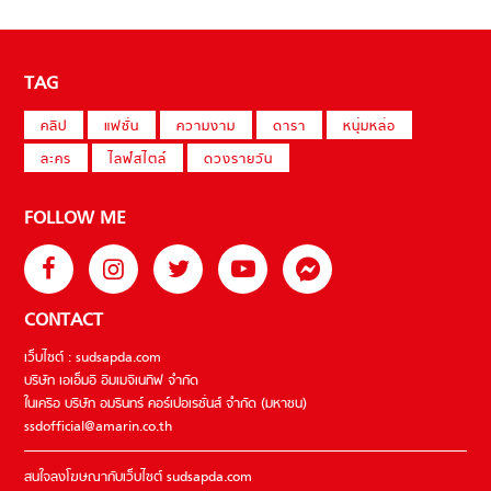
TAG
คลิป
แฟชั่น
ความงาม
ดารา
หนุ่มหล่อ
ละคร
ไลฟ์สไตล์
ดวงรายวัน
FOLLOW ME
CONTACT
เว็บไซต์ : sudsapda.com
บริษัท เอเอ็มอี อิมเมจิเนทีฟ จำกัด
ในเครือ บริษัท อมรินทร์ คอร์เปอเรชั่นส์ จำกัด (มหาชน)
ssdofficial@amarin.co.th
สนใจลงโฆษณากับเว็บไซต์ sudsapda.com