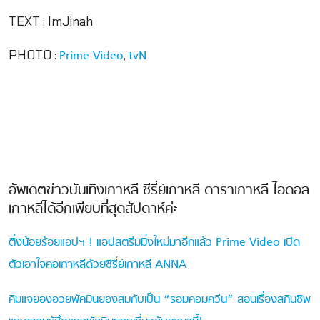
TEXT : ImJinah
PHOTO :
,
Prime Video
tvN
.
.
.
อัพเดตข่าวบันเทิงเกาหลี ซีรี่ย์เกาหลี ดาราเกาหลี ไอดอล
เกาหลีได้อีกเพียบที่สุดสัปดาห์ค่ะ
ติ่งน้อยร้อยแอปฯ ! แอปสตรีมมิ่งใหม่มาอีกแล้ว Prime Video เปิด
ตัวเอาใจคอเกาหลีด้วยซีรี่ย์เกาหลี ANNA
คิมแจยองอวยพัคมินยองสมกับเป็น “รอมคอมควีน” สอนเรื่องสกินชิพ