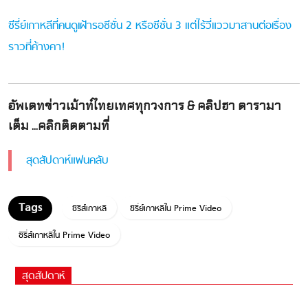
ซีรี่ย์เกาหลีที่คนดูเฝ้ารอซีซั่น 2 หรือซีซั่น 3 แต่ไร้วี่แววมาสานต่อเรื่อง
ราวที่ค้างคา!
อัพเดทข่าวเม้าท์ไทยเทศทุกวงการ & คลิปฮา ดารามา
เต็ม ...คลิกติดตามที่
สุดสัปดาห์แฟนคลับ
ซีรีส์เกาหลี
ซีรี่ย์เกาหลีใน Prime Video
ซีรี่ส์เกาหลีใน Prime Video
สุดสัปดาห์