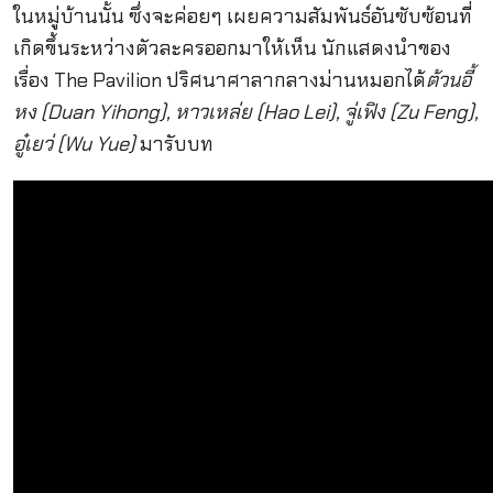
ในหมู่บ้านนั้น ซึ่งจะค่อยๆ เผยความสัมพันธ์อันซับซ้อนที่
เกิดขึ้นระหว่างตัวละครออกมาให้เห็น นักแสดงนำของ
เรื่อง The Pavilion ปริศนาศาลากลางม่านหมอกได้
ต้วนอี้
หง (Duan Yihong), หาวเหล่ย (Hao Lei), จู่เฟิง (Zu Feng),
อู๋เยว่ (Wu Yue)
มารับบท