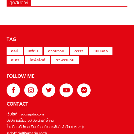
สุดสัปดาห์
TAG
คลิป
แฟชั่น
ความงาม
ดารา
หนุ่มหล่อ
ละคร
ไลฟ์สไตล์
ดวงรายวัน
FOLLOW ME
CONTACT
เว็บไซต์ : sudsapda.com
บริษัท เอเอ็มอี อิมเมจิเนทีฟ จำกัด
ในเครือ บริษัท อมรินทร์ คอร์เปอเรชั่นส์ จำกัด (มหาชน)
ssdofficial@amarin.co.th