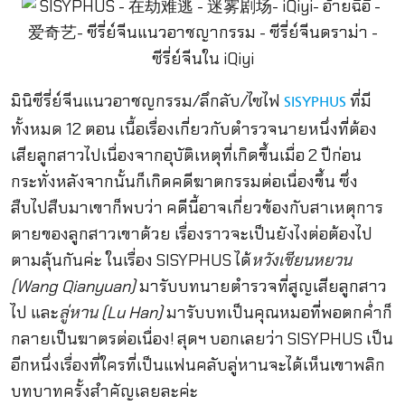
มินิซีรี่ย์จีนแนวอาชญกรรม/ลึกลับ/ไซไฟ
ที่มี
SISYPHUS
ทั้งหมด 12 ตอน เนื้อเรื่องเกี่ยวกับตำรวจนายหนึ่งที่ต้อง
เสียลูกสาวไปเนื่องจากอุบัติเหตุที่เกิดขึ้นเมื่อ 2 ปีก่อน
กระทั่งหลังจากนั้นก็เกิดคดีฆาตกรรมต่อเนื่องขึ้น ซึ่ง
สืบไปสืบมาเขาก็พบว่า คดีนี้อาจเกี่ยวข้องกับสาเหตุการ
ตายของลูกสาวเขาด้วย เรื่องราวจะเป็นยังไงต่อต้องไป
ตามลุ้นกันค่ะ ในเรื่อง SISYPHUS ได้
หวังเชียนหยวน
(Wang Qianyuan)
มารับบทนายตำรวจที่สูญเสียลูกสาว
ไป และ
ลู่หาน (Lu Han)
มารับบทเป็นคุณหมอที่พอตกค่ำก็
กลายเป็นฆาตรต่อเนื่อง! สุดฯ บอกเลยว่า SISYPHUS เป็น
อีกหนึ่งเรื่องที่ใครที่เป็นแฟนคลับลู่หานจะได้เห็นเขาพลิก
บทบาทครั้งสำคัญเลยละค่ะ