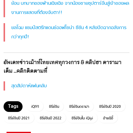
ย้อน บทบาทของฟ่านเฉิงเฉิง จากน้องชายซุปตาร์จีนสู่เจ้าของผล
งานการแสดงที่ต้องจับตา!!
ยลโฉม แชมป์สตรีทแดนซ์ออฟไชน่า ซีซัน 4 หลังปิดฉากอลังการ
กว่าทุกปี!
อัพเดทข่าวเม้าท์ไทยเทศทุกวงการ & คลิปฮา ดารามา
เต็ม ...คลิกติดตามที่
สุดสัปดาห์แฟนคลับ
iQIYI
ซีรี่ย์จีน
ซีรี่ย์จีนดราม่า
ซีรี่ย์จีนปี 2020
ซีรี่ย์จีนปี 2021
ซีรี่ย์จีนปี 2022
ซีรี่ย์จีนใน iQiyi
อ้ายฉีอี้