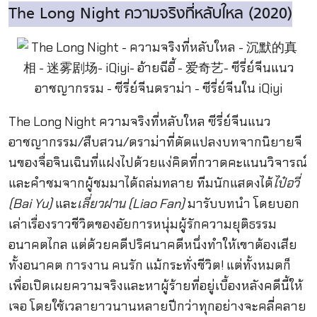
The Long Night ความจริงที่หลับใหล (2020)
The Long Night ความจริงที่หลับใหล ซีรี่ย์จีนแนว
อาชญากรรม/สืบสวน/ดราม่าที่ดัดแปลงบทจากนิยายจี
นของจื่อจินเฉินที่แฝงไปด้วยแง่คิดที่กวาดคะแนนวิจารณ์
และคำชมจากผู้ชมมาได้ถล่มทลาย ทีมนักแสดงได้
ไป๋อวี่
(Bai Yu)
และ
เลี่ยวฝาน (Liao Fan)
มารับบทนำ โดยบอก
เล่าเรื่องราวชีวิตของอัยการหนุ่มผู้รักความยุติธรรม
อนาคตไกล แต่ด้วยคดีปริศนาคดีหนึ่งทำให้เขาต้องเสีย
ทั้งอนาคต การงาน คนรัก แม้กระทั่งชีวิต! แต่ทั้งหมดก็
เพื่อเปิดเผยความจริงและหาผู้ร้ายที่อยู่เบื้องหลังคดีนี้ให้
เจอ โดยใช้เวลายาวนานหลายปีกว่าทุกอย่างจะคลี่คลาย