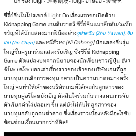
ซีรี่ย์จีนในโปรเจกต์ Light On เรื่องแรกขอเปิดด้วย
Kidnapping Game เกมสิบราตรี ซีรี่ย์จีนแนวลึกลับ/ระทึก
ขวัญที่ได้นักแสดงมากฝีมืออย่าง
,
จูย่าเหวิน (Zhu Yawen)
จิน
และ
หนีต้าหง (Ni Dahong)
นักแสดงจีนรุ่น
เฉิน (Jin Chen)
ใหญ่ชั้นครูมาร่วมแสดงรับเชิญ ซึ่งซีรี่ย์ Kidnapping
Game ดัดแปลงบทจากนิยายของนักเขียนชาวญี่ปุ่น
ฮิงา
ชิโนะ เคโงะ
บอกเล่าเรื่องราวของเจ้าของบริษัทเกมที่ถูก
นายทุนยกเลิกการลงทุน กลายเป็นความบาดหมางครั้ง
ใหญ่ จนทำให้เจ้าของบริษัทเกมที่ได้เจอกับลูกสาวของ
นายทุนคู่อริโดยบังเอิญ ตัดสินใจร่วมกันวางแผนการจับ
ตัวเรียกค่าไถ่ปลอมๆ ขึ้น แต่ยังไม่ทันไร ลูกสาวของ
นายทุนกลับถูกคนฆ่าตาย ซึ่งเรื่องราวเบื้องหลังมีอะไรซับ
ซ้อนซ่อนเงื่อนมากกว่าที่คิด!!