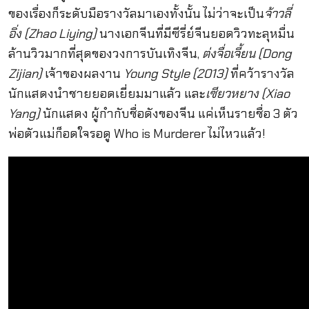
ของเรื่องก็ระดับมือรางวัลมาเองทั้งนั้น ไม่ว่าจะเป็น
จ้าวลี่
อิ่ง (Zhao Liying)
นางเอกจีนที่มีซีรี่ย์จีนยอดวิวทะลุหมื่น
ล้านวิวมากที่สุดของวงการบันเทิงจีน,
ต่งจื่อเจี้ยน (Dong
Zijian)
เจ้าของผลงาน
Young Style (2013)
ที่คว้ารางวัล
นักแสดงนำชายยอดเยี่ยมมาแล้ว และ
เซียวหยาง (Xiao
Yang)
นักแสดง ผู้กำกับชื่อดังของจีน แค่เห็นรายชื่อ 3 ตัว
พ่อตัวแม่ก็อดใจรอดู Who is Murderer ไม่ไหวแล้ว!