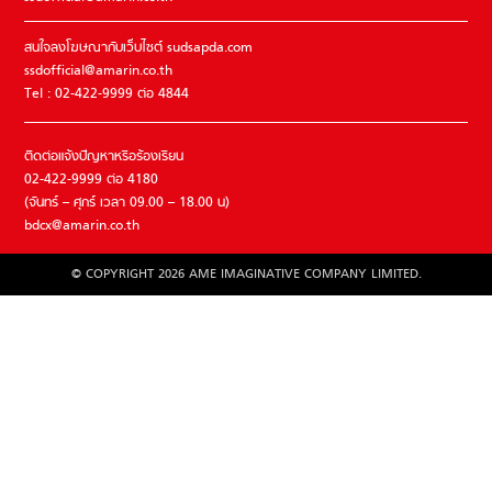
สนใจลงโฆษณากับเว็บไซต์ sudsapda.com
ssdofficial@amarin.co.th
Tel : 02-422-9999 ต่อ 4844
ติดต่อแจ้งปัญหาหรือร้องเรียน
02-422-9999 ต่อ 4180
(จันทร์ – ศุกร์ เวลา 09.00 – 18.00 น)
bdcx@amarin.co.th
© COPYRIGHT 2026 AME IMAGINATIVE COMPANY LIMITED.