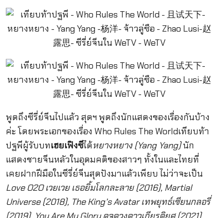
พูดถึงซีรี่ย์จีนไปแล้ว สุดฯ พูดถึงนักแสดงของเรื่องกันบ้าง
ค่ะ โดยพระเอกของเรื่อง Who Rules The Worldเทียบท้า
ปฐพีผู้รับบท
เฮยเฟิงซี
ได้
หยางหยาง (Yang Yang)
นัก
แสดงชายจีนหลัวในอุดมคติของสาวๆ ทั้งในและไทยที่
เคยฝากฝีมือในซีรี่ย์จีนสุดปังมาแล้วเพียบ ไม่ว่าจะเป็น
Love O2O เวยเวย เธอยิ้มโลกละลาย (2016), Martial
Universe (2018), The King’s Avatar เทพยุทธ์เซียนกลอรี่
(2019), You Are My Glory ดุจดวงดาวเกียรติยศ (2021)