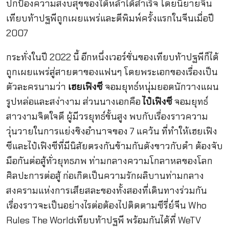
ปกป้องความสงบสุขของใต้หล้าได้สำเร็จ โดยนิยายจีน
เทียบท้าปฐพีถูกเผยแพร่และตีพิมพ์ครั้งแรกในจีนเมื่อปี
2007
กระทั่งในปี 2022 นี้ อีกหนึ่งเวอร์ชั่นของเทียบท้าปฐพีก็ได้
ถูกเผยแพร่สู่สายตาของแฟนๆ โดยพระเอกของเรื่องเป็น
ตัวละครนามว่า
เฮยเฟิงซี
จอมยุทธ์หนุ่มยอดนักวางแผน
รูปหล่อและสง่างาม ส่วนนางเอกคือ
ไป๋เฟิงซี
จอมยุทธ์
สาวงามจิตใจดี ผู้มีวรยุทธ์ขั้นสูง พบกับเรื่องราวความ
วุ่นวายในการแย่งชิงอำนาจของ 7 แคว้น ที่ทำให้เฮยเฟิง
ซีและไป๋เฟิงซีที่มีนิสัยตรงกันข้ามกันดังขาวกับดำ ต้องจับ
มือกันต่อสู้ทั่วยุทธภพ ท่ามกลางความโกลาหลของโลก
ศิลปะการต่อสู้ ก่อเกิดเป็นความรักผลิบานท่ามกลาง
สงครามแห่งการเสียสละของทั้งสองที่เดินทางร่วมกัน
เรื่องราวจะเป็นอย่างไรต่อต้องไปติดตามซีรี่ย์จีน Who
Rules The Worldเทียบท้าปฐพี พร้อมกันได้ที่ WeTV