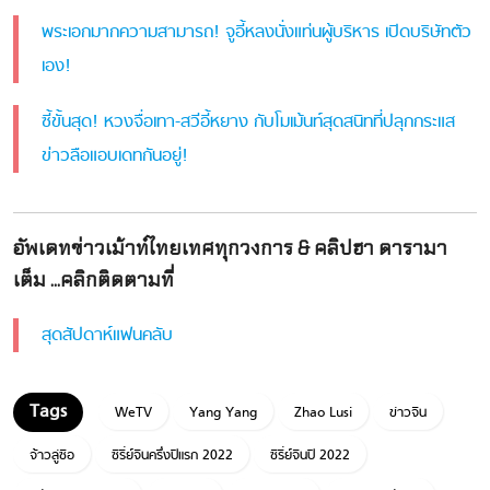
พระเอกมากความสามารถ! จูอี้หลงนั่งแท่นผู้บริหาร เปิดบริษัทตัว
เอง!
ซี้ขั้นสุด! หวงจื่อเทา-สวีอี้หยาง กับโมเม้นท์สุดสนิทที่ปลุกกระแส
ข่าวลือแอบเดทกันอยู่!
อัพเดทข่าวเม้าท์ไทยเทศทุกวงการ & คลิปฮา ดารามา
เต็ม ...คลิกติดตามที่
สุดสัปดาห์แฟนคลับ
WeTV
Yang Yang
Zhao Lusi
ข่าวจีน
จ้าวลู่ซือ
ซีรี่ย์จีนครึ่งปีแรก 2022
ซีรี่ย์จีนปี 2022