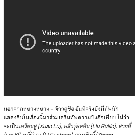
นอกจากหยางหยาง – จ้าวลู่ซือ อันที่จริงยังมีทัพนัก
แสดงจีนในเรื่องนี้มาร่วมเสริมทัพความปังอีกเพียบ ไม่ว่า
จะเป็น
เสวียนลู่ (Xuan Lu), หลิวรุ่ยหลิน (Liu Ruilin), ล่ายอี้
(Lai Yi), หลี่รั่วถง (Li Ruotong), จางเฟิงอี้ (Zhang