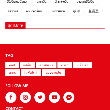
ซีรี่ย์จีนแนวย้อนยุค
ดาราจีน
นักแสดงจีน
นางเอกซีรี่ย์จีน
บันเทิงจีน
พระเอกซีรี่ย์จีน
หยางหยาง
杨洋
赵露思
สุดสัปดาห์
TAG
คลิป
แฟชั่น
ความงาม
ดารา
หนุ่มหล่อ
ละคร
ไลฟ์สไตล์
ดวงรายวัน
FOLLOW ME
CONTACT