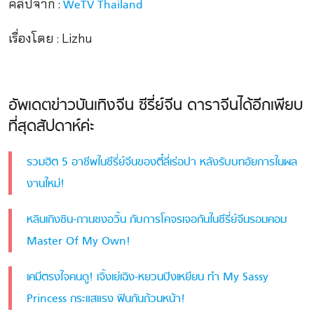
คลิปจาก :
WeTV Thailand
เรื่องโดย : Lizhu
อัพเดตข่าวบันเทิงจีน ซีรี่ย์จีน ดาราจีนได้อีกเพียบ
ที่สุดสัปดาห์ค่ะ
รวมฮิต 5 อาชีพในซีรี่ย์จีนของตี๋ลี่เร่อปา หลังรับบทอัยการในผล
งานใหม่!
หลินเกิงซิน-ถานซงอวิ้น กับการโคจรเจอกันในซีรี่ย์จีนรอมคอม
Master Of My Own!
เคมีตรงใจคนดู! เจิ้งเย่เฉิง-หยวนปิงเหยียน ทำ My Sassy
Princess กระแสแรง ฟินกันถ้วนหน้า!