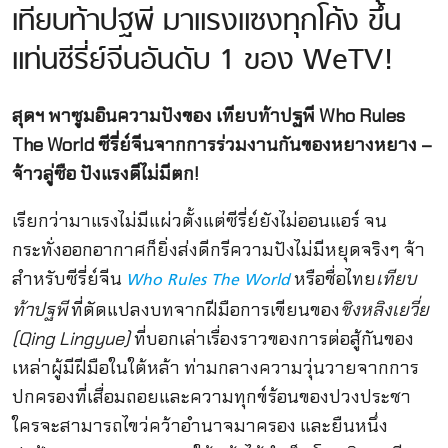
เทียบท้าปฐพี มาแรงแซงทุกโค้ง ขึ้น
แท่นซีรี่ย์จีนอันดับ 1 ของ WeTV!
สุดฯ พาซูมอินความปังของ เทียบท้าปฐพี Who Rules
The World ซีรี่ย์จีนจากการร่วมงานกันของหยางหยาง –
จ้าวลู่ซือ ปังแรงดีไม่มีตก!
เรียกว่ามาแรงไม่มีแผ่วตั้งแต่ซีรี่ย์ยังไม่ออนแอร์ จน
กระทั่งออกอากาศก็ยิ่งส่งดีกรีความปังไม่มีหยุดจริงๆ จ้า
สำหรับซีรี่ย์จีน
หรือชื่อไทย
เทียบ
Who Rules The World
ท้าปฐพี
ที่ดัดแปลงบทจากฝีมือการเขียนของ
ชิงหลิงเยวี่ย
(Qing Lingyue)
ที่บอกเล่าเรื่องราวของการต่อสู้กันของ
เหล่าผู้มีฝีมือในใต้หล้า ท่ามกลางความวุ่นวายจากการ
ปกครองที่เสื่อมถอยและความทุกข์ร้อนของปวงประชา
ใครจะสามารถไขว่คว้าอำนาจมาครอง และยืนหนึ่ง