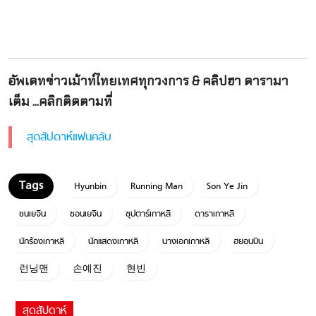
อัพเดทข่าวเม้าท์ไทยเทศทุกวงการ & คลิปฮา ดารามา
เต็ม ...คลิกติดตามที่
สุดสัปดาห์แฟนคลับ
Hyunbin
Running Man
Son Ye Jin
ซนเยจิน
ซอนเยจิน
ซุปตาร์เกาหลี
ดาราเกาหลี
นักร้องเกาหลี
นักแสดงเกาหลี
นางเอกเกาหลี
ฮยอนบิน
런닝맨
손예진
현빈
สุดสัปดาห์