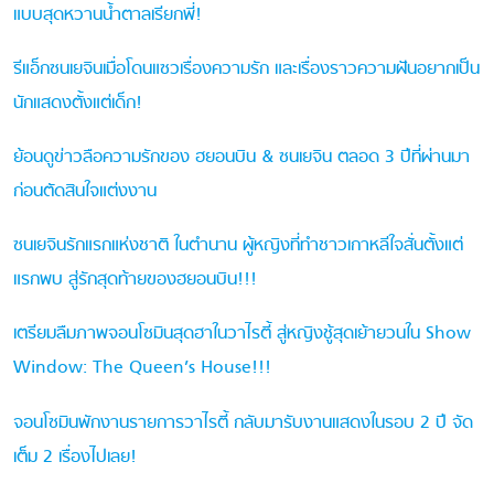
แบบสุดหวานน้ำตาลเรียกพี่!
รีแอ็กซนเยจินเมื่อโดนแซวเรื่องความรัก และเรื่องราวความฝันอยากเป็น
นักแสดงตั้งแต่เด็ก!
ย้อนดูข่าวลือความรักของ ฮยอนบิน & ซนเยจิน ตลอด 3 ปีที่ผ่านมา
ก่อนตัดสินใจแต่งงาน
ซนเยจินรักแรกแห่งชาติ ในตำนาน ผู้หญิงที่ทำชาวเกาหลีใจสั่นตั้งแต่
แรกพบ สู่รักสุดท้ายของฮยอนบิน!!!
เตรียมลืมภาพจอนโซมินสุดฮาในวาไรตี้ สู่หญิงชู้สุดเย้ายวนใน Show
Window: The Queen’s House!!!
จอนโซมินพักงานรายการวาไรตี้ กลับมารับงานแสดงในรอบ 2 ปี จัด
เต็ม 2 เรื่องไปเลย!