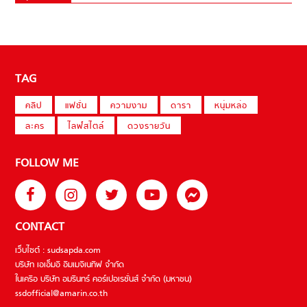
TAG
คลิป
แฟชั่น
ความงาม
ดารา
หนุ่มหล่อ
ละคร
ไลฟ์สไตล์
ดวงรายวัน
FOLLOW ME
CONTACT
เว็บไซต์ : sudsapda.com
บริษัท เอเอ็มอี อิมเมจิเนทีฟ จำกัด
ในเครือ บริษัท อมรินทร์ คอร์เปอเรชั่นส์ จำกัด (มหาชน)
ssdofficial@amarin.co.th