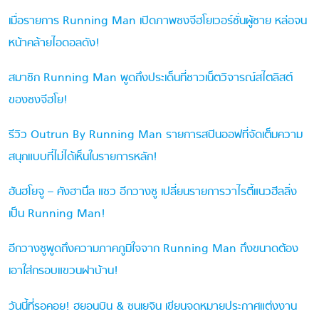
เมื่อรายการ Running Man เปิดภาพซงจีฮโยเวอร์ชั่นผู้ชาย หล่อจน
หน้าคล้ายไอดอลดัง!
สมาชิก Running Man พูดถึงประเด็นที่ชาวเน็ตวิจารณ์สไตลิสต์
ของซงจีฮโย!
รีวิว Outrun By Running Man รายการสปินออฟที่จัดเต็มความ
สนุกแบบที่ไม่ได้เห็นในรายการหลัก!
ฮันฮโยจู – คังฮานึล แซว อีกวางซู เปลี่ยนรายการวาไรตี้แนวฮีลลิ่ง
เป็น Running Man!
อีกวางซูพูดถึงความภาคภูมิใจจาก Running Man ถึงขนาดต้อง
เอาใส่กรอบแขวนฝาบ้าน!
วันนี้ที่รอคอย! ฮยอนบิน & ซนเยจิน เขียนจดหมายประกาศแต่งงาน