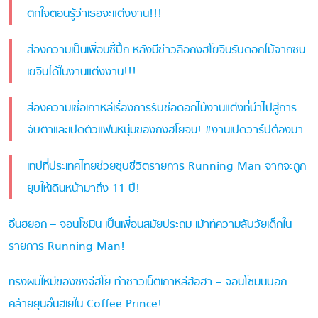
ตกใจตอนรู้ว่าเธอจะแต่งงาน!!!
ส่องความเป็นเพื่อนซี้ปึ้ก หลังมีข่าวลือกงฮโยจินรับดอกไม้จากซน
เยจินได้ในงานแต่งงาน!!!
ส่องความเชื่อเกาหลีเรื่องการรับช่อดอกไม้งานแต่งที่นำไปสู่การ
จับตาและเปิดตัวแฟนหนุ่มของกงฮโยจิน! #งานเปิดวาร์ปต้องมา
เทปที่ประเทศไทยช่วยชุบชีวิตรายการ Running Man จากจะถูก
ยุบให้เดินหน้ามาถึง 11 ปี!
อึนฮยอก – จอนโซมิน เป็นเพื่อนสมัยประถม เม้าท์ความลับวัยเด็กใน
รายการ Running Man!
ทรงผมใหม่ของซงจีฮโย ทำชาวเน็ตเกาหลีฮือฮา – จอนโซมินบอก
คล้ายยุนอึนฮเยใน Coffee Prince!