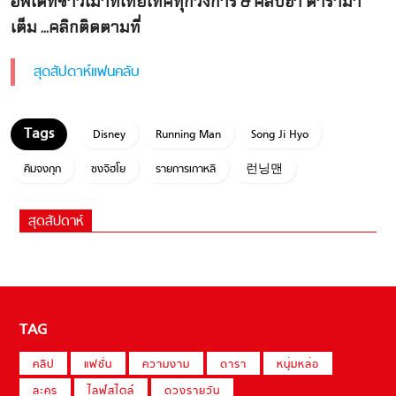
อัพเดทข่าวเม้าท์ไทยเทศทุกวงการ & คลิปฮา ดารามา
เต็ม ...คลิกติดตามที่
สุดสัปดาห์แฟนคลับ
Disney
Running Man
Song Ji Hyo
คิมจงกุก
ซงจีฮโย
รายการเกาหลี
런닝맨
สุดสัปดาห์
TAG
คลิป
แฟชั่น
ความงาม
ดารา
หนุ่มหล่อ
ละคร
ไลฟ์สไตล์
ดวงรายวัน