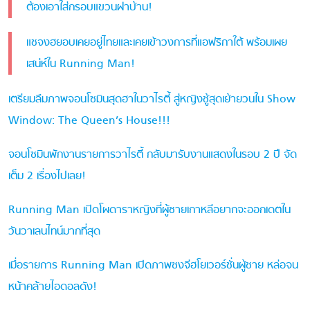
ต้องเอาใส่กรอบแขวนฝาบ้าน!
แชจงฮยอบเคยอยู่ไทยและเคยเข้าวงการที่แอฟริกาใต้ พร้อมเผย
เสน่ห์ใน Running Man!
เตรียมลืมภาพจอนโซมินสุดฮาในวาไรตี้ สู่หญิงชู้สุดเย้ายวนใน Show
Window: The Queen’s House!!!
จอนโซมินพักงานรายการวาไรตี้ กลับมารับงานแสดงในรอบ 2 ปี จัด
เต็ม 2 เรื่องไปเลย!
Running Man เปิดโผดาราหญิงที่ผู้ชายเกาหลีอยากจะออกเดตใน
วันวาเลนไทน์มากที่สุด
เมื่อรายการ Running Man เปิดภาพซงจีฮโยเวอร์ชั่นผู้ชาย หล่อจน
หน้าคล้ายไอดอลดัง!