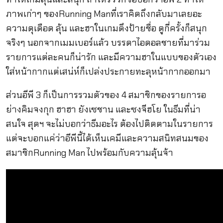
ภาพเก่าๆ ของRunning Manที่เราคิดถึงกลับมาเลยอะ
ความดุเดือด ลุ้น และฮาในเกมดึงป้ายชื่อ ดูกี่ครั้งก็สนุก
จริงๆ นอกจากเมมเบอร์แล้ว บรรดาไอดอลชายที่มาร่วม
รายการแต่ละคนก็น่ารัก และมีความฮาในแบบของตัวเอง
ใส่หน้ากากแต่เสน่ห์ก็เปล่งประกายทะลุหน้ากากออกมา
ส่วนอีพี 3 ก็เป็นการรวมตัวของ 4 สมาชิกของรายการอ
ย่างคิมจงกุก ฮาฮา ยังเซชาน และซงจีฮโย ในธีมที่น่า
สนใจ สุดฯ จะไม่บอกว่าธีมอะไร ต้องไปติดตามในรายการ
แต่จะบอกแค่ว่าอีพีนี้ได้เห็นเคมีและความสนิทสนมของ
สมาชิกRunning Man ไปพร้อมกับความลุ้นจ้า