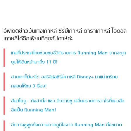
อัพเดตข่าวบันเทิงเกาหลี ซีรี่ย์เกาหลี ดาราเกาหลี ไอดอล
เกาหลีได้อีกเพียบที่สุดสัปดาห์ค่ะ
เทปที่ประเทศไทยช่วยชุบชีวิตรายการ Running Man จากจะถูก
ยุบให้เดินหน้ามาถึง 11 ปี!
สายเกาก็มีนะจ๊ะ! ออริจินัลซีรี่ย์เกาหลี Disney+ มาแน่ เตรียม
คลอดให้ชม 3 เรื่อง!
ฮันฮโยจู – คังฮานึล แซว อีกวางซู เปลี่ยนรายการวาไรตี้แนวฮีล
ลิ่งเป็น Running Man!
อีกวางซูพูดถึงความภาคภูมิใจจาก Running Man ถึงขนาด