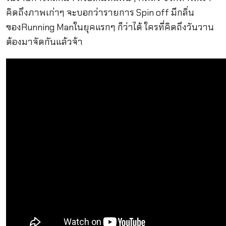
คิดถึงภาพเก่าๆ จะบอกว่ารายการ Spin off มีกลิ่น
ของRunning Manในยุคแรกๆ ก็ว่าได้ ใครที่คิดถึงวันวาน
ต้องมาจัดกันแล้วจ้า