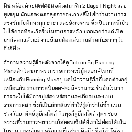
มิน
พร้อมด้วย
เดฟคอน
อดีตสมาชิก 2 Days 1 Night และ
ยูเซยุน
นักแสดงตลกสุดฮาของเกาหลีไปเข้าร่วมรายการ
แข่งขันกับคิมจงกุก ฮาฮา และยังเซชาน ซึ่งเป็นภาพที่เป็น
ไปได้ยากที่จะเกิดขึ้นในรายการหลัก บอกเลยว่าแค่เปิด
มาก็ตลกแล้วแม่ งานนี้เลยต้องเล่นเกมด้วยกันยาวๆ ไป
ถึงอีพี 5
ถ้าถามความรู้สึกหลังจากได้ดูOutrun By Running
Manแล้ว โดยภาพรวมรายการจะมีมู้ดแอนด์โทนที่
เหมือนกับRunning Manอยู่ แต่ให้ความรู้สึกที่แตกต่างอยู่
เหมือนกัน รายการสปินออฟจะมีความกระชับฉับไวมาก
อาจจะไม่ได้มีการปูเรื่อง หรือรายละเอียดเยอะแบบ
รายการหลัก ซึ่งก็เป็นอีกกลิ่นที่ทำให้รู้สึกว่าไม่ซ้ำ แบบ
ช่วงวันอาทิตย์ดูอีกสไตล์ วันพุธก็ดูอีกสไตล์ สุดฯ ชอบ
ความที่รายการพยายามใส่คอนเซ็ปต์ที่เราไม่ค่อยได้เห็น
ในรายการหลักมา หรือเกมที่แฟนๆ คิดถึง ซึ่งก็ทำให้เรา