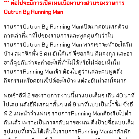
*** ต่อไปจะมีการเปิดเผยเนื้อหาบางส่วนของรายการ
Outrun By Running Man
รายการOutrun By Running Manเปิดมาตอนแรกด้วย
การเล่าที่มาที่ไปของรายการและพูดคุยกันว่าใน
รายการOutrun By Running Man พวกเขาจะทำอะไรกัน
บ้าง สมาชิกทั้ง 3 คน อันได้แก่ จีซอกจิน คิมจงกุก และฮา
ฮาก็คุยกันว่าจะทำอะไรที่ทำไม่ได้หรือไม่ค่อยเห็นใน
รายการRunning Manจ้า ต้องไปดูว่าแต่ละคนพูดถึง
กิจกรรมหรือคอนเซ็ปต์อะไรบ้าง แต่ละอันน่าสนใจมาก
พอเข้าอีพี 2 ของรายการ งานนี้มาแบบเต็มๆ เกิน 40 นาที
ไปเลย หลังอีพีแรกมาสั้นๆ แค่ 9 นาทีแบบเป็นน้ำจิ้ม ซึ่งอี
พี 2 แนะนำว่าแฟนๆ รายการRunning Manต้องรีบไปตำ
กันแล้ว เพราะเป็นการกลับมาของเกมดึงป้ายชื่อแบบเต็ม
รูปแบบที่เราไม่ได้เห็นในรายการRunning Manมาสักพัก