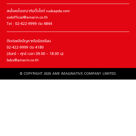
สนใจลงโฆษณากับเว็บไซต์ sudsapda.com
ssdofficial@amarin.co.th
Tel : 02-422-9999 ต่อ 4844
ติดต่อแจ้งปัญหาหรือร้องเรียน
02-422-9999 ต่อ 4180
(จันทร์ – ศุกร์ เวลา 09.00 – 18.00 น)
bdcx@amarin.co.th
© COPYRIGHT 2026 AME IMAGINATIVE COMPANY LIMITED.