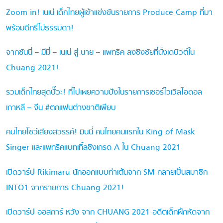
Zoom in! เนเน่ เด็กไทยผู้เข้าแข่งขันรายการ Produce Camp ที่มา
พร้อมดีกรีไม่ธรรมดา!
จากซันนี่ – มีมี่ – เนเน่ สู่ นาย – แพทริค ลงชิงชัยที่นั่งเดบิวต์ใน
Chuang 2021!
รวมเด็กไทยสุดปั๊วะ! ที่ไปเผยความปังในรายการเซอร์ไวเวิลไอดอล
เกาหลี – จีน #ตกแฟนต่างชาติเพียบ
คนไทยโชว์เสียงสวรรค์! มินนี่ คนไทยคนแรกใน King of Mask
Singer และแพทริคแบทเทิ้ลชิงเกรด A ใน Chuang 2021
เปิดวาร์ป Rikimaru นักออกแบบท่าเต้นจาก SM กลายเป็นสมาชิก
INTO1 จากรายการ Chuang 2021!
เปิดวาร์ป ออสการ์ หวัง จาก CHUANG 2021 อดีตเด็กฝึกหัดจาก