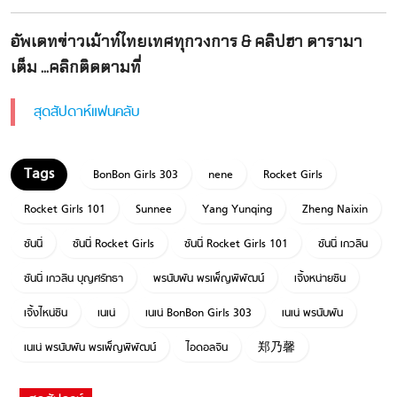
อัพเดทข่าวเม้าท์ไทยเทศทุกวงการ & คลิปฮา ดารามา
เต็ม ...คลิกติดตามที่
สุดสัปดาห์แฟนคลับ
BonBon Girls 303
nene
Rocket Girls
Rocket Girls 101
Sunnee
Yang Yunqing
Zheng Naixin
ซันนี่
ซันนี่ Rocket Girls
ซันนี่ Rocket Girls 101
ซันนี่ เกวลิน
ซันนี่ เกวลิน บุญศรัทธา
พรนับพัน พรเพ็ญพิพัฒน์
เจิ้งหน่ายซิน
เจิ้งไหน่ซิน
เนเน่
เนเน่ BonBon Girls 303
เนเน่ พรนับพัน
เนเน่ พรนับพัน พรเพ็ญพิพัฒน์
ไอดอลจีน
郑乃馨