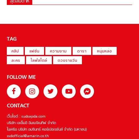
สุดสัปดาห์
TAG
คลิป
แฟชั่น
ความงาม
ดารา
หนุ่มหล่อ
ละคร
ไลฟ์สไตล์
ดวงรายวัน
FOLLOW ME
CONTACT
เว็บไซต์ : sudsapda.com
บริษัท เอเอ็มอี อิมเมจิเนทีฟ จำกัด
ในเครือ บริษัท อมรินทร์ คอร์เปอเรชั่นส์ จำกัด (มหาชน)
ssdofficial@amarin.co.th