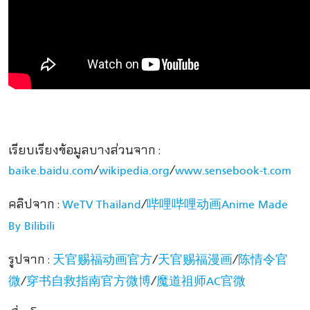
เรียบเรียงข้อมูลบางส่วนจาก :
/
/
baike.baidu.com
wikipedia.org
www.sensebook-t.com
คลิปจาก :
/
WeTV Thailand
哔哩哔哩动画Anime Made
By Bilibili
รูปจาก :
/
/
天官赐福动画官方
天官赐福漫画
陈情令官
/
/
微
穿书自救指南官方微博
魔道祖师AC官微