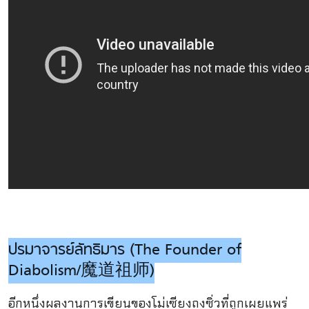
ปรมาจารย์ลัทธิมาร (The Founder of
Diabolism/魔道祖师)
อีกหนึ่งผลงานการเขียนของโม่เซียงถงซิ่วที่ถูกเผยแพร่