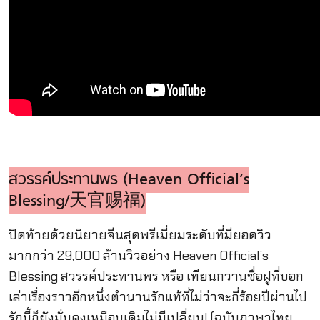
สวรรค์ประทานพร (Heaven Official’s
Blessing/天官赐福)
ปิดท้ายด้วยนิยายจีนสุดพรีเมี่ยมระดับที่มียอดวิว
มากกว่า 29,000 ล้านวิวอย่าง Heaven Official’s
Blessing สวรรค์ประทานพร หรือ เทียนกวานซื่อฝูที่บอก
เล่าเรื่องราวอีกหนึ่งตำนานรักแท้ที่ไม่ว่าจะกี่ร้อยปีผ่านไป
รักนี้ก็ยังมั่นคงเหมือนเดิมไม่มีเปลี่ยน! (ฉบับภาษาไทย