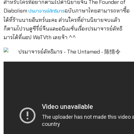
สำหรับใครที่อยากตามไปตำนิยายจีน The Founder of
Diabolism
ฉบับภาษาไทยสามารถหาซื้อ
ปรมาจารย์ลัทธิมาร
ได้ที่ร้านนายอินทร์นะคะ ส่วนใครที่อ่านนิยายจบแล้ว
ก็ตามไปวนดูซีรี่ย์จีนและอนิเมชั่นเรื่องปรมาจารย์ลัทธิ
มารได้ที่แอป WeTVth เลยจ้า ^^