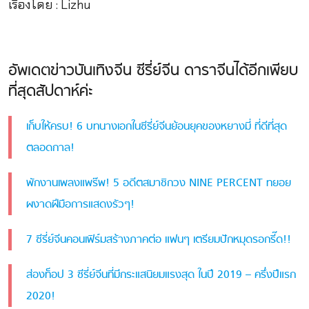
เรื่องโดย : Lizhu
อัพเดตข่าวบันเทิงจีน ซีรี่ย์จีน ดาราจีนได้อีกเพียบ
ที่สุดสัปดาห์ค่ะ
เก็บให้ครบ! 6 บทนางเอกในซีรี่ย์จีนย้อนยุคของหยางมี่ ที่ดีที่สุด
ตลอดกาล!
พักงานเพลงแพร๊พ! 5 อดีตสมาชิกวง NINE PERCENT ทยอย
ผงาดฝีมือการแสดงรัวๆ!
7 ซีรี่ย์จีนคอนเฟิร์มสร้างภาคต่อ แฟนๆ เตรียมปักหมุดรอกรี๊ด!!
ส่องท็อป 3 ซีรี่ย์จีนที่มีกระแสนิยมแรงสุด ในปี 2019 – ครึ่งปีแรก
2020!