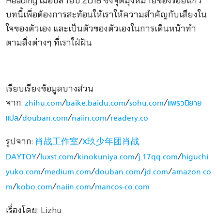
Reading เมื่อปลายปี 2018 ซึ่งจุดมุ่งหมายของร้อยแก้ว
บทนี้เพื่อต้องการสะท้อนให้เราให้ความสำคัญกับเสียงใน
ใจของตัวเอง และเป็นตัวของตัวเองในการเดินหน้าทำ
ตามสิ่งต่างๆ ที่เราใฝ่ฝัน
เรียบเรียงข้อมูลบางส่วน
จาก:
/
/
/
zhihu.com
baike.baidu.com
sohu.com
แพรวนิยาย
/
/
/
แปล
douban.com
naiin.com
readery.co
รูปจาก:
/
肖战工作室
X玖少年团肖战
/
/
/
/
DAYTOY
luxst.com
kinokuniya.com
j.17qq.com
higuchi
/
/
/
/
yuko.com
medium.com
douban.com
jd.com
amazon.co
/
/
/
m
kobo.com
naiin.com
mancos-co.com
เรื่องโดย: Lizhu