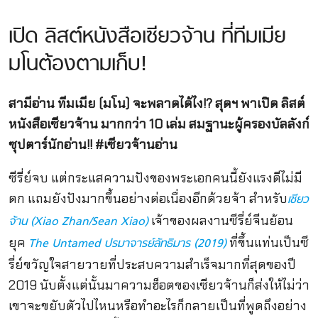
เปิด ลิสต์หนังสือเซียวจ้าน ที่ทีมเมีย
มโนต้องตามเก็บ!
สามีอ่าน ทีมเมีย (มโน) จะพลาดได้ไง!? สุดฯ พาเปิด ลิสต์
หนังสือเซียวจ้าน มากกว่า 10 เล่ม สมฐานะผู้ครองบัลลังก์
ซุปตาร์นักอ่าน!! #เซียวจ้านอ่าน
ซีรี่ย์จบ แต่กระแสความปังของพระเอกคนนี้ยังแรงดีไม่มี
ตก แถมยังปังมากขึ้นอย่างต่อเนื่องอีกด้วยจ้า สำหรับ
เซียว
เจ้าของผลงานซีรี่ย์จีนย้อน
จ้าน (Xiao Zhan/Sean Xiao)
ยุค
ที่ขึ้นแท่นเป็นซี
The Untamed ปรมาจารย์ลัทธิมาร (2019)
รี่ย์ขวัญใจสายวายที่ประสบความสำเร็จมากที่สุดของปี
2019 นับตั้งแต่นั้นมาความฮ็อตของเซียวจ้านก็ส่งให้ไม่ว่า
เขาจะขยับตัวไปไหนหรือทำอะไรก็กลายเป็นที่พูดถึงอย่าง