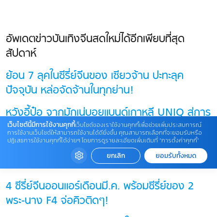
อัพเดตข่าวบันเทิงจีนสดใหม่ได้อีกเพียบที่สุด
สัปดาห์
ย้อน 7 ลุคในซีรี่ย์จีนของ เซียวจ้าน ปะทะลุค
ปัจจุบัน หล่อจัดจ้านในทุกย่าน!
หวังอี้ป๋อ จากมักเน่บอยแบนด์เกาหลี UNIQ สู่การ
เป็นนักแสดงจีนสุดฮ็อตข้ามประเทศ!!
เว็บไซต์นี้มีการใช้งานคุกกี้
เว็บไซต์ของเราใช้งานคุกกี้เพื่อช่วยเพิ่มประสบการณ์
การใช้งานเว็บไซต์ให้สามารถใช้งานได้ดียิ่งขึ้น คุณสามารถเลือกที่จะยอมรับหรือ
ปฏิเสธการใช้งานคุกกี้ได้ง่ายๆ โดยการดูรายละเอียดเพิ่มเติมที่ “การตั้งค่าคุกกี้”
เจาะโปรไฟล์ หลี่ชิ่น นักแสดงหญิงที่เคยเป็นกระแสคู่
ยกเลิก
ยอมรับทั้งหมด
เซียวจ้าน-หวังอี้ป๋อมาแล้ว!
4 ซีรี่ย์จีนออนแอร์เดือนมี.ค. พร้อมซีรี่ย์ของ 2
พระ-นาง F4 จ่อคิวติดๆ!