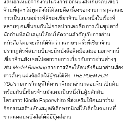
แต่นอกเหนือจากงานในวงการ อีกหนึ่งสิ่งเกี่ยวกับเซียว
จ้านที่สุดฯ ไม่พูดถึงไม่ได้เลยคือ เรื่องของงานการกุศลและ
การเป็นแบบอย่างที่ดีของเซียวจ้าน โดยหนึ่งในเรื่องที่
หลายๆ คนชื่นชมกันไม่ขาดปากเลยคือ การเป็นซุปตาร์
นักอ่านที่สนับสนุนให้คนให้ความสำคัญกับการอ่าน
หนังสือ โดยจะเห็นได้ชัดว่า หลายๆ ครั้งที่เซียวจ้าน
ปรากฏตัวที่สนามบินจะมีหนังสือติดมือเสมอ นอกจากนี้
เซียวจ้านยังเคยไปออกรายการเกี่ยวกับการอ่านต่างๆ
เช่น
Model Reading
รายการที่จะให้คนดังจีนมาอ่านเรื่อง
ราวสั้นๆ แฝงข้อคิดให้ผู้ชมได้ฟัง,
THE POEM FOR
YOU
รายการวิทยุที่ให้ดาราจีนมาอ่านกลอนจีน เป็นต้น
พร้อมกันนี้เซียวจ้านยังเคยเป็นหนึ่งในผู้ผลักดัน
โครงการ Kindle Paperwhite ที่ส่งเสริมให้คนมาร่วม
กิจกรรมสร้างห้องสมุดอิเล็กทรอนิกส์ให้เด็กในชนบทที่
ขาดแคลนหนังสือได้มีอีบุ๊คส์อ่าน