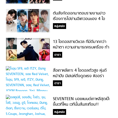
ต้นสังกัดออกมาตอบรายงานข่าว
เรื่องการไปย่านอีแทวอนของ 4 ไอ
ดอลชาย 97 ไลน์
หนุ่มหล่อ
13 ไอดอลสายวิชวล ที่มีดีมากกว่า
หน้าตา ความสามารถครบเครื่อง ทำ
อะไรก็ปัง!
ดารา
สื่อเกาหลีเคาะ 4 ไอดอลตัวสูง หุ่นดี
หน้าปัง มีเสน่ห์ดึงดูดแรง #ออร่า
กระแทกใจเต็มๆ
ดารา
SEVENTEEN บอยแบนด์เกาหลีสุดเป๊ะ
ขึ้นเวทีไหน เวทีนั้นสั่นสะเทือน!!
หนุ่มหล่อ