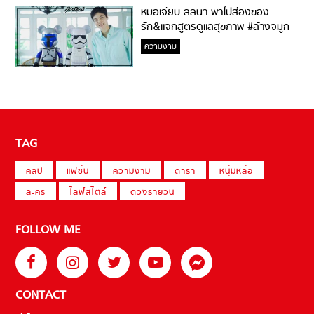
หมอเจี๊ยบ-ลลนา พาไปส่องของ
รัก&แจกสูตรดูแลสุขภาพ #ล้างจมูก
ไม่ยากจะสอนให้
ความงาม
TAG
คลิป
แฟชั่น
ความงาม
ดารา
หนุ่มหล่อ
ละคร
ไลฟ์สไตล์
ดวงรายวัน
FOLLOW ME
CONTACT