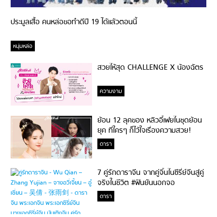
ประมูลเสื้อ คนหล่อขอทำดีปี 19 ได้แล้วตอนนี้
หนุ่มหล่อ
สวยให้สุด CHALLENGE X น้องฉัตร
ความงาม
ย้อน 12 ลุคของ หลิวอี้เฟยในชุดย้อน
ยุค ที่ใครๆ ก็ไว้ใจเรื่องความสวย!
ดารา
7 คู่รักดาราจีน จากคู่จิ้นในซีรี่ย์จีนสู่คู่
จริงในชีวิต #ฟินยันนอกจอ
ดารา