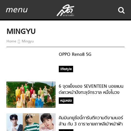
menu
MINGYU
Home
Mingyu
OPPO Reno8 5G
lifestyle
6 จุดแข็งของ SEVENTEEN บอยแบน
ด์แถวหน้าปังทะลุจักรวาล หนึ่งในวง
ตำนาน EBS ที่สื่อขนานนาม!
หนุ่มหล่อ
คิมมินกยูชื่อนี้การันตีความดีงามเบอร์
ล้าน กับ 3 ดาราชายเกาหลีเบ้าหน้าฟ้า
ประทานและความสามารถปัง!