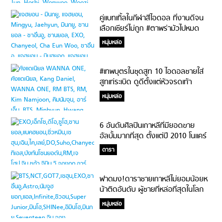
คู่แบทเทิ้ลในกีฬาสีไอดอล ที่งานดีจน
เลือกเชียร์ไม่ถูก #ตาพร่ามัวไปหมด
หนุ่มหล่อ
#เทพบุตรในชุดสูท 10 ไอดอลชายใส่
สูทเท่ระเบิด ดูดีตั้งแต่หัวจรดเท้า
หนุ่มหล่อ
6 อันดับศิลปินเกาหลีที่มียอดขาย
อัลบั้มมากที่สุด ตั้งแต่ปี 2010 โนแคร์
แม้ยุคดิจิตอล #ขายบั้มต่อไม่รอแล้วนะ
ดารา
ฟาดมง!ดาราชายเกาหลีไม่ยอมน้อยห
น้าติดอันดับ ผู้ชายที่หล่อที่สุดในโลก
ประจำปี เพียบ!
หนุ่มหล่อ