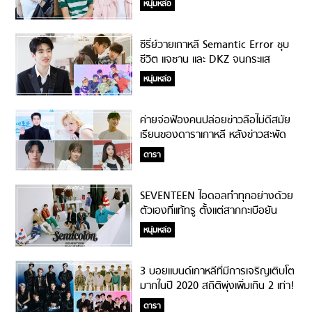
หนุ่มหล่อ
ซีรี่ย์วายเกาหลี Semantic Error ชุบ
ชีวิต แจชาน และ DKZ จนกระแส
เปรี้ยง จากตอนแรกค่ายคัดค้านเล่น
หนุ่มหล่อ
วาย!
ค่ายจ่อฟ้องคนปล่อยข่าวลือไม่ดีสมัย
เรียนของดาราเกาหลี หลังข่าวสะพัด
หลายรายรัวๆ ทำโซเชียลเดือด!
ดารา
SEVENTEEN ไอดอลทำทุกอย่างด้วย
ตัวเองที่แท้ทรู ตั้งแต่สากกะเบือยัน
เรือรบ!
หนุ่มหล่อ
3 บอยแบนด์เกาหลีที่มีการเจริญเติบโต
มากในปี 2020 สถิติพุ่งเพิ่มเกิน 2 เท่า!
ดารา