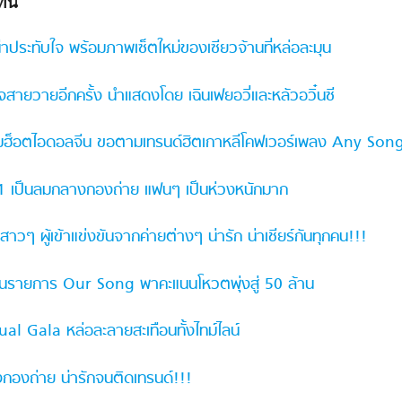
นี่
่าประทับใจ พร้อมภาพเซ็ตใหม่ของเซียวจ้านที่หล่อละมุน
าใจสายวายอีกครั้ง นำแสดงโดย เฉินเฟยอวี่และหลัวอวิ๋นซี
3 หนุ่มฮ็อตไอดอลจีน ขอตามเทรนด์ฮิตเกาหลีโคฟเวอร์เพลง Any Son
01 เป็นลมกลางกองถ่าย แฟนๆ เป็นห่วงหนักมาก
ู้เข้าแข่งขันจากค่ายต่างๆ น่ารัก น่าเชียร์กันทุกคน!!!
นในรายการ Our Song พาคะแนนโหวตพุ่งสู่ 50 ล้าน
al Gala หล่อละลายสะเทือนทั้งไทม์ไลน์
งกองถ่าย น่ารักจนติดเทรนด์!!!