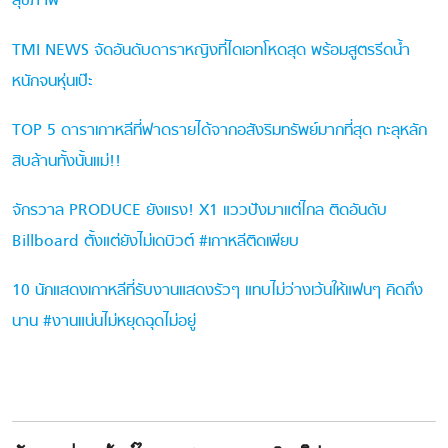
สุขภาพ
TMI NEWS จัดอันดับดาราหญิงที่ไดเอทโหดสุด พร้อมสูตรรีดน้ำ
หนักจนหุ่นเป๊ะ
TOP 5 ดาราเกาหลีที่ฟาดรายได้จากอสังริมทรัพย์มากที่สุด ทะลุหลัก
สิบล้านทั้งนั้นแม่!!
จักรวาล PRODUCE ยังแรง! X1 แววปังมาแต่ไกล ติดอันดับ
Billboard ตั้งแต่ยังไม่เดบิวต์ #เกาหลีติดเพียบ
10 นักแสดงเกาหลีที่รับงานแสดงรัวๆ แทบไม่ว่างเว้นให้แฟนๆ คิดถึง
นาน #งานแน่นไม่หยุดฉุดไม่อยู่