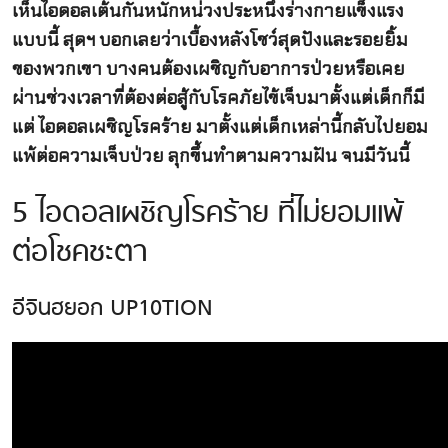
เห็นไอดอลเต้นกันหนักหน่วงประหนึ่งร่างกายแข็งแรง
แบบนี้ สุดฯ บอกเลยว่าเบื้องหลังโชว์สุดปังและรอยยิ้ม
ของพวกเขา บางคนต้องเผชิญกับอาการป่วยหรือเคย
ผ่านช่วงเวลาที่ต้องต่อสู้กับโรคภัยไข้เจ็บมาตั้งแต่เด็กก็มี
แต่ ไอดอลเผชิญโรคร้าย มาตั้งแต่เด็กเหล่านี้กลับไปยอม
แพ้ต่อความเจ็บป่วย ลุกขึ้นทำตามความฝัน จนมีวันนี้
5 ไอดอลเผชิญโรคร้าย ที่ไม่ยอมแพ้
ต่อโชคชะตา
อีจินฮยอก UP10TION