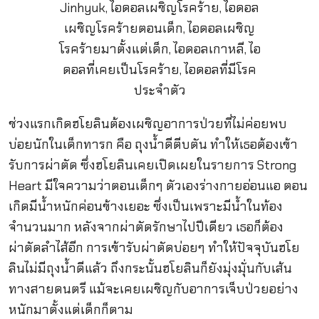
ช่วงแรกเกิดฮโยลินต้องเผชิญอาการป่วยที่ไม่ค่อยพบ
บ่อยนักในเด็กทารก คือ ถุงน้ำดีตีบตัน ทำให้เธอต้องเข้า
รับการผ่าตัด ซึ่งฮโยลินเคยเปิดเผยในรายการ Strong
Heart มีใจความว่าตอนเด็กๆ ตัวเองร่างกายอ่อนแอ ตอน
เกิดมีน้ำหนักค่อนข้างเยอะ ซึ่งเป็นเพราะมีน้ำในท้อง
จำนวนมาก หลังจากผ่าตัดรักษาไปปีเดียว เธอก็ต้อง
ผ่าตัดลำไส้อีก การเข้ารับผ่าตัดบ่อยๆ ทำให้ปัจจุบันฮโย
ลินไม่มีถุงน้ำดีแล้ว ถึงกระนั้นฮโยลินก็ยังมุ่งมุั่นกับเส้น
ทางสายดนตรี แม้จะเคยเผชิญกับอาการเจ็บป่วยอย่าง
หนักมาตั้งแต่เด็กก็ตาม