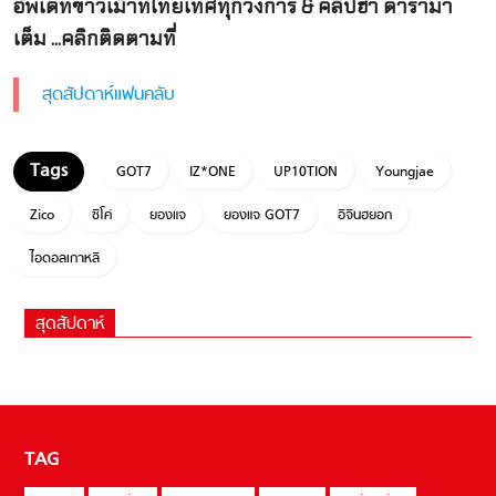
อัพเดทข่าวเม้าท์ไทยเทศทุกวงการ & คลิปฮา ดารามา
เต็ม ...คลิกติดตามที่
สุดสัปดาห์แฟนคลับ
GOT7
IZ*ONE
UP10TION
Youngjae
Zico
ซิโค่
ยองแจ
ยองแจ GOT7
อีจินฮยอก
ไอดอลเกาหลี
สุดสัปดาห์
TAG