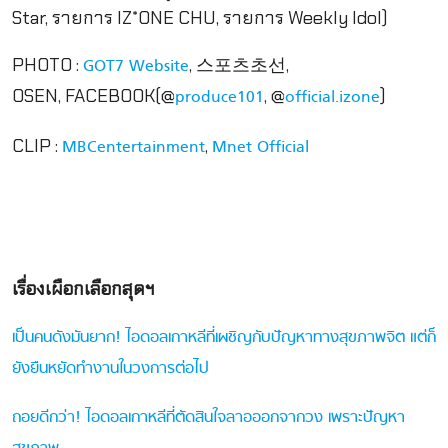
Star, รายการ IZ*ONE CHU, รายการ Weekly Idol)
PHOTO :
, 스포츠초선,
GOT7 Website
OSEN, FACEBOOK(@
, @
)
produce101
official.izone
CLIP :
,
MBCentertainment
Mnet Official
เรื่องเผือกเลือกสุดฯ
เป็นคนดังมันยาก! ไอดอลเกาหลีที่เผชิญกับปัญหาทางสุขภาพจิต แต่ก็
ยังยืนหยัดทำงานในวงการต่อไป
ถอยดีกว่า! ไอดอลเกาหลีที่ตัดสินใจลาอออกจากวง เพราะปัญหา