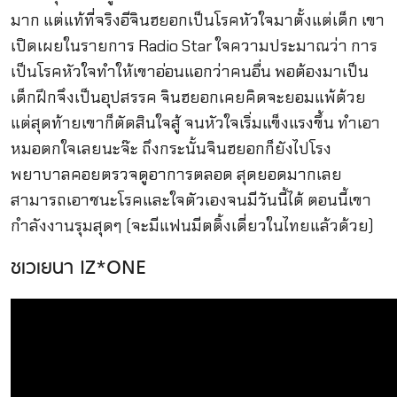
มาก แต่แท้ที่จริงอีจินฮยอกเป็นโรคหัวใจมาตั้งแต่เด็ก เขา
เปิดเผยในรายการ Radio Star ใจความประมาณว่า การ
เป็นโรคหัวใจทำให้เขาอ่อนแอกว่าคนอื่น พอต้องมาเป็น
เด็กฝึกจึงเป็นอุปสรรค จินฮยอกเคยคิดจะยอมแพ้ด้วย
แต่สุดท้ายเขาก็ตัดสินใจสู้ จนหัวใจเริ่มแข็งแรงขึ้น ทำเอา
หมอตกใจเลยนะจ๊ะ ถึงกระนั้นจินฮยอกก็ยังไปโรง
พยาบาลคอยตรวจดูอาการตลอด สุดยอดมากเลย
สามารถเอาชนะโรคและใจตัวเองจนมีวันนี้ได้ ตอนนี้เขา
กำลังงานรุมสุดๆ (จะมีแฟนมีตติ้งเดี่ยวในไทยแล้วด้วย)
ชเวเยนา IZ*ONE