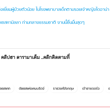
เสด็จเยี่ยมผู้ป่วยตัวน้อย ในโรงพยาบาลเด็กตามรอยเจ้าหญิงไดอาน่า
ชเชสคามิลลา ท่ามกลางธรรมชาติ งานนี้ชื่นมื่นสุดๆ
คลิปฮา ดารามาเต็ม ...คลิกติดตามที่
ัชเชสเคท
ดัชเชสแห่งเคมบริดจ์
ราชวงศ์อังกฤษ
เจ้าชายจอร์จ
เ