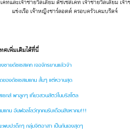
พิ่มเติมได้ที่นี่
้องชายดัชเชสเคท เจอจักรยานแล้วจ้า
กิดของดัชเชสเมแกน สั้นๆ แต่หวานสุด
วสเซกส์ พาลูกๆ เที่ยวสวนสัตว์ในบริสโตล
สเมแกน อันฟอลโลว์ทุกคนรับเดือนสิงหาคม!!!
ขณะพบปะเด็กๆ กลุ่มจิตอาสา เป็นกันเองสุดๆ