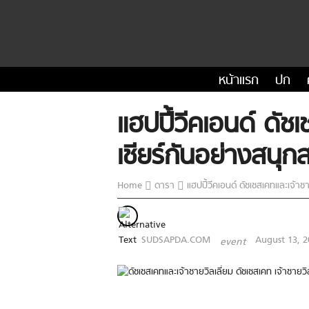
หน้าแรก
ปก
แฮปปี้วีคเอนด์ ดัชเ
เชียร์กันอย่างสนุ
Home
ดารา
แฮปปี้วีคเอนด์ ดัชเชสเคทและเจ้าชา
SUDSAPDA.COM
August 13, 2
event