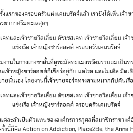
งแรกของครอบครัวแห่งเคมบริดจ์แล้ว เรายังได้เห็นเจ้าช
รรยากาศริมทะเลสุดๆ
วมงานในกางเกงขาสั้นที่ดูทะมัดทะแมงพร้อมรวบผมเป็นทรง
ละเจ้าหญิงชาร์ลอตต์ก็เชียร์อยู่กับ แคโรล และไมเคิล มิด
ยนั่นเอง โดยงานนี้เจ้าชายจอร์จทรงสวมหมวกกัปตันเรือส
ซึ่งแต่ละลำเป็นตัวแทนขององค์กรการกุศลที่สมาชิกราชวงศ์อั
ครั้งนี้ก็คือ Action on Addiction, Place2Be, the Ann