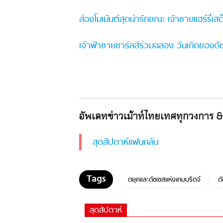
ส่องโมเม้นต์สุดน่ารักขณะ เจ้าชายแฮร์รี่
เจ้าฟ้าชายชาร์ลส์ร่วมฉลอง วันเกิดของดั
อัพเดทข่าวเม้าท์ไทยเทศทุกวงการ & 
สุดสัปดาห์แฟนคลับ
ดยุคและดัชเชสแห่งเคมบริดจ์
ด
สุดสัปดาห์