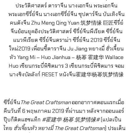
ซีรี่ย์จีน
The Great Craftsman
ออกอากาศตอนแรกเมื่อ
คืนวันที่ 6 พฤษภาคม 2019 ที่ผ่านมา หลังจากออนแอร์
ปุ๊บก็ติดแฮชแท็ก
#
霍建华
杨幂
筑梦情缘
#
(แปลเป็น
ไทย
ฮั่วเจี้ยนหัว หยางมี่
The Great Craftsman
) ประเด็น