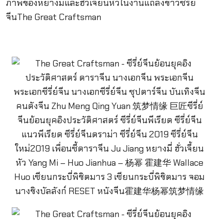
ภาพของหยางมี่และฮั่วเจี้ยนหัวในงานแถลงข่าวซีรี่ย์
จีนThe Great Craftsman