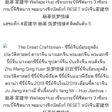
แฮชแท็ก #霍建华 杨幂 筑梦情缘# ติดอันดับ 5