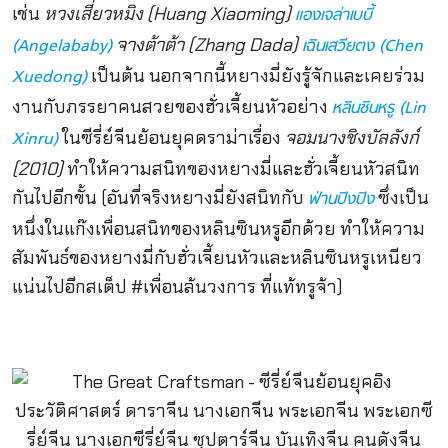
เช่น
หวงเสี่ยวหมิง
(Huang Xiaoming)
แองเจล่าเบบี้
จางต้าต้า (Zhang Dada)
(Angelababy)
เฉินเสวียตง (Chen
เป็นต้น นอกจากนี้หยางมี่ยังรู้จักและเคยร่วม
Xuedong)
งานกับภรรยาคนสวยของฮั่วเจี้ยนหัวอย่าง
หลินซินหรู (
Lin
ในซีรี่ย์จีนย้อนยุคดราม่าเรื่อง
จอมนางชิงบัลลังก์
Xinru)
(2010)
ทำให้ความสนิทของหยางมี่และฮั่วเจี้ยนหัวสนิท
กันไปอีกขั้น (อันที่จริงหยางมี่ยังสนิทกับ
ซึ่งเป็น
ฟ่านปิงปิง
หนึ่งในแก๊งเพื่อนสนิทของหลินซินหรูอีกด้วย ทำให้ความ
สัมพันธ์ของหยางมี่กับฮั่วเจี้ยนหัวและหลินซินหรูเหนียว
แน่นไปอีกสเต็ป #เพื่อนล้นวงการ ที่แท้ทรูจ้า)