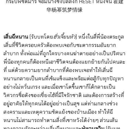
เสิ่นฉีหนาน
(รับบทโดย
ฮั่วเจี้ยนหัว
) หนึ่งในสี่พี่น้องตระกูล
เสิ่นที่ชีวิตครอบครัวต้องพบเจอกับชะตากรรมอันยาก
ลำบาก ทั้งพ่อแม่ที่ถูกใครบางคนฆ่าตายอย่างเป็นปริศนา
พี่น้องทุกคนก็ต้องหนีเอาชีวิตจนต้องแยกย้ายกันไปคนละ
ที่ แต่ด้วยความยากลำบากที่ต้องพบเจอทำให้เสิ่นฉี
หนานกลายเป็นคนที่เข้มแข็งและพร้อมต่อสู้กับทุกปัญหา
อย่างไม่หวั่นเกรง และเมื่อเขาโตขึ้นเขาก็ได้กลายเป็น
วิศวกรชื่อดังของเซี่ยงไฮ้ที่มีใจรักชาติ และต้องการสร้างที่
อยู่อาศัยให้ทุกคนได้อยู่อย่างเป็นสุข แต่ท่ามกลางช่วง
สงครามและเหตุความขัดแย้งของบ้านเมือง ทำให้ฉี
หนานไม่สามารถทำตามสิ่งที่เขาหวังได้ง่ายๆ ส่วนเส้น
ทางความรักระหว่างเสิ่นฉีหนานและ
ฟู่หานจวิน
(รับบท