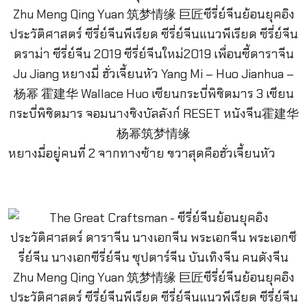
หยางมี่อยู่คนที่ 2 จากทางซ้าย ขวาสุดคือฮั่วเจี้ยนหัว