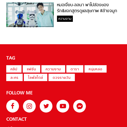
หมอเจี๊ยบ-ลลนา พาไปส่องของ
รัก&แจกสูตรดูแลสุขภาพ #ล้างจมูก
ไม่ยากจะสอนให้
ความงาม
TAG
คลิป
แฟชั่น
ความงาม
ดารา
หนุ่มหล่อ
ละคร
ไลฟ์สไตล์
ดวงรายวัน
FOLLOW ME
CONTACT