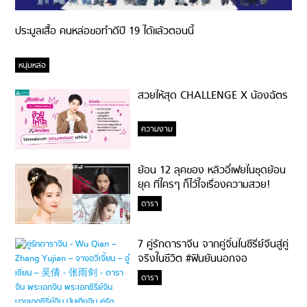
ประมูลเสื้อ คนหล่อขอทำดีปี 19 ได้แล้วตอนนี้
หนุ่มหล่อ
สวยให้สุด CHALLENGE X น้องฉัตร
ความงาม
ย้อน 12 ลุคของ หลิวอี้เฟยในชุดย้อน
ยุค ที่ใครๆ ก็ไว้ใจเรื่องความสวย!
ดารา
7 คู่รักดาราจีน จากคู่จิ้นในซีรี่ย์จีนสู่คู่
จริงในชีวิต #ฟินยันนอกจอ
ดารา