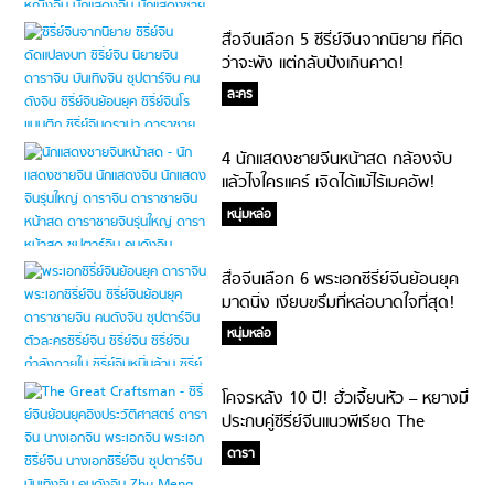
สื่อจีนเลือก 5 ซีรี่ย์จีนจากนิยาย ที่คิด
ว่าจะพัง แต่กลับปังเกินคาด!
ละคร
4 นักแสดงชายจีนหน้าสด กล้องจับ
แล้วไงใครแคร์ เจิดได้แม้ไร้เมคอัพ!
หนุ่มหล่อ
สื่อจีนเลือก 6 พระเอกซีรี่ย์จีนย้อนยุค
มาดนิ่ง เงียบขรึมที่หล่อบาดใจที่สุด!
หนุ่มหล่อ
โคจรหลัง 10 ปี! ฮั่วเจี้ยนหัว – หยางมี่
ประกบคู่ซีรี่ย์จีนแนวพีเรียด The
Great Craftsman (มีเรื่องย่อ)
ดารา