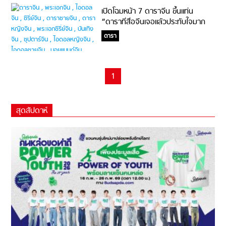
เปิดโฉมหน้า 7 ดาราจีน ขึ้นแท่น
“ดาราที่สื่อจีนเจอแล้วประทับใจมาก
ที่สุด! “
ดารา
1
สุดสัปดาห์