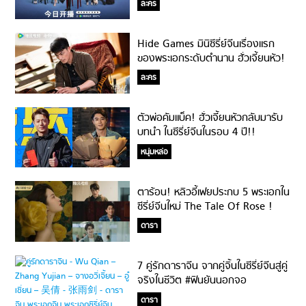
ละคร
Hide Games มินิซีรี่ย์จีนเรื่องแรก
ของพระเอกระดับตำนาน ฮั่วเจี้ยนหัว!
ละคร
ตัวพ่อคัมแบ็ค! ฮั่วเจี้ยนหัวกลับมารับ
บทนำ ในซีรี่ย์จีนในรอบ 4 ปี!!
หนุ่มหล่อ
ตาร้อน! หลิวอี้เฟยประกบ 5 พระเอกใน
ซีรี่ย์จีนใหม่ The Tale Of Rose !
ดารา
7 คู่รักดาราจีน จากคู่จิ้นในซีรี่ย์จีนสู่คู่
จริงในชีวิต #ฟินยันนอกจอ
ดารา