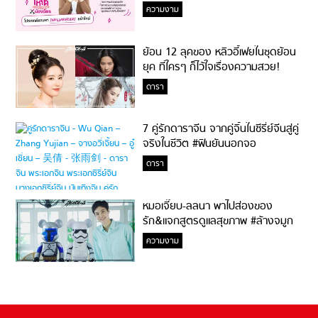
ความงาม
ย้อน 12 ลุคของ หลิวอี้เฟยในชุดย้อน
ยุค ที่ใครๆ ก็ไว้ใจเรื่องความสวย!
ดารา
7 คู่รักดาราจีน จากคู่จิ้นในซีรี่ย์จีนสู่คู่
จริงในชีวิต #ฟินยันนอกจอ
ดารา
หมอเจี๊ยบ-ลลนา พาไปส่องของ
รัก&แจกสูตรดูแลสุขภาพ #ล้างจมูก
ไม่ยากจะสอนให้
ความงาม